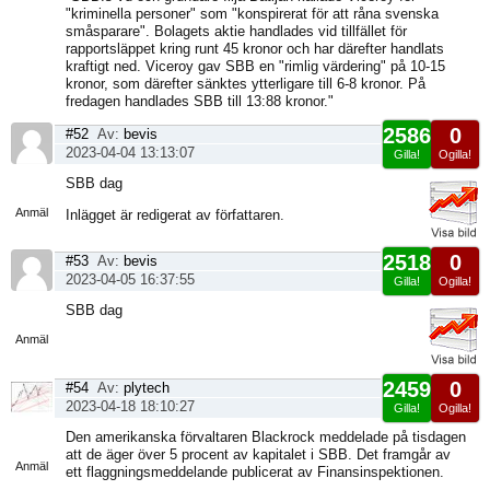
"kriminella personer" som "konspirerat för att råna svenska
småsparare". Bolagets aktie handlades vid tillfället för
rapportsläppet kring runt 45 kronor och har därefter handlats
kraftigt ned. Viceroy gav SBB en "rimlig värdering" på 10-15
kronor, som därefter sänktes ytterligare till 6-8 kronor. På
fredagen handlades SBB till 13:88 kronor."
2586
0
#52
Av:
bevis
2023-04-04 13:13:07
Gilla!
Ogilla!
Visa
SBB dag
sida
Anmäl
Inlägget är redigerat av författaren.
2518
0
#53
Av:
bevis
2023-04-05 16:37:55
Gilla!
Ogilla!
Visa
SBB dag
sida
Anmäl
2459
0
#54
Av:
plytech
2023-04-18 18:10:27
Gilla!
Ogilla!
Visa
Den amerikanska förvaltaren Blackrock meddelade på tisdagen
sida
att de äger över 5 procent av kapitalet i SBB. Det framgår av
Anmäl
ett flaggningsmeddelande publicerat av Finansinspektionen.