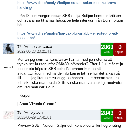
https://www.di.se/analys/batljan-sa-ratt-saker-men-nu-kravs-
handling/
Från Di börsmorgon nedan SBB:s Ilija Batljan bemöter kritiken
och svarar på tittarnas frågor.Se hela intervjun från Börsmorgon
här
https://www.di.se/analys/har-vaxt-for-snabbt-fem-steg-for-att-
radda-sbb/
2863
0
#7
Av:
corvus corax
2022-06-23 20:21:41
Gilla!
Ogilla!
Visa
Mer än jag som får känslan av han är med på noterna att
sida
trycka ner kursen inför OMX30-införandet? Efter 1 Juli måste ju
Anmäl
fonder etc köpa in SBB och då kommer kursen att
stiga......någon med inside info kan ju lätt se hur detta kan gå
till ........jag litar inte ett dugg på honom....ser honom som en
ful fisk...ska man trejda SBB så ska man vara jäkligt medveten
om vad man ger sig in i.......
- Korpen -
[ Amat Victoria Curam ]
2843
0
#8
Av:
plytech
2022-06-29 17:41:01
Gilla!
Ogilla!
Visa
Preview SBB i Norden: Säljer och konsoliderar för högre rating
sida