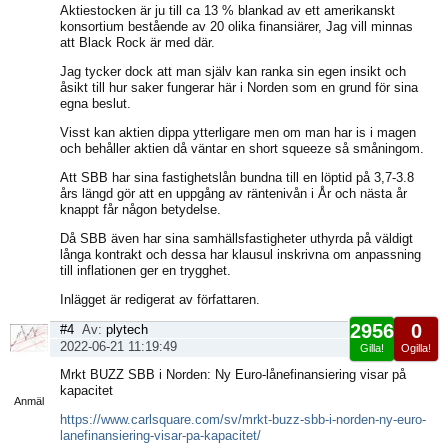
Aktiestocken är ju till ca 13 % blankad av ett amerikanskt
konsortium bestående av 20 olika finansiärer, Jag vill minnas
att Black Rock är med där.
Jag tycker dock att man själv kan ranka sin egen insikt och
åsikt till hur saker fungerar här i Norden som en grund för sina
egna beslut.
Visst kan aktien dippa ytterligare men om man har is i magen
och behåller aktien då väntar en short squeeze så småningom.
Att SBB har sina fastighetslån bundna till en löptid på 3,7-3.8
års längd gör att en uppgång av räntenivån i År och nästa år
knappt får någon betydelse.
Då SBB även har sina samhällsfastigheter uthyrda på väldigt
långa kontrakt och dessa har klausul inskrivna om anpassning
till inflationen ger en trygghet.
Inlägget är redigerat av författaren.
2956
0
#4
Av:
plytech
2022-06-21 11:19:49
Gilla!
Ogilla!
Visa
Mrkt BUZZ SBB i Norden: Ny Euro-lånefinansiering visar på
sida
kapacitet
Anmäl
https://www.carlsquare.com/sv/mrkt-buzz-sbb-i-norden-ny-euro-
lanefinansiering-visar-pa-kapacitet/