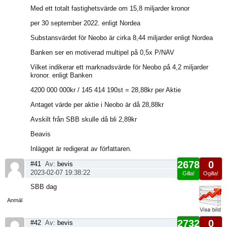
Med ett totalt fastighetsvärde om 15,8 miljarder kronor
per 30 september 2022. enligt Nordea
Substansvärdet för Neobo är cirka 8,44 miljarder enligt Nordea
Banken ser en motiverad multipel på 0,5x P/NAV
Vilket indikerar ett marknadsvärde för Neobo på 4,2 miljarder
kronor. enligt Banken
4200 000 000kr / 145 414 190st = 28,88kr per Aktie
Antaget värde per aktie i Neobo är då 28,88kr
Avskilt från SBB skulle då bli 2,89kr
Beavis
Inlägget är redigerat av författaren.
2678
0
#41
Av:
bevis
2023-02-07 19:38:22
Gilla!
Ogilla!
Visa
SBB dag
sida
Anmäl
2732
0
#42
Av:
bevis