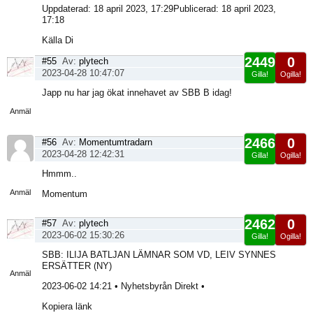
Uppdaterad: 18 april 2023, 17:29Publicerad: 18 april 2023,
17:18
Källa Di
2449
0
#55
Av:
plytech
2023-04-28 10:47:07
Gilla!
Ogilla!
Visa
Japp nu har jag ökat innehavet av SBB B idag!
sida
Anmäl
2466
0
#56
Av:
Momentumtradarn
2023-04-28 12:42:31
Gilla!
Ogilla!
Visa
Hmmm..
sida
Anmäl
Momentum
2462
0
#57
Av:
plytech
2023-06-02 15:30:26
Gilla!
Ogilla!
Visa
SBB: ILIJA BATLJAN LÄMNAR SOM VD, LEIV SYNNES
sida
ERSÄTTER (NY)
Anmäl
2023-06-02 14:21 • Nyhetsbyrån Direkt •
Kopiera länk