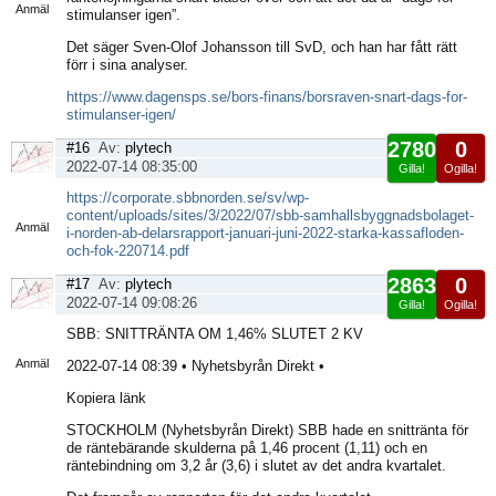
Anmäl
stimulanser igen”.
Det säger Sven-Olof Johansson till SvD, och han har fått rätt
förr i sina analyser.
https://www.dagensps.se/bors-finans/borsraven-snart-dags-for-
stimulanser-igen/
2780
0
#16
Av:
plytech
2022-07-14 08:35:00
Gilla!
Ogilla!
Visa
https://corporate.sbbnorden.se/sv/wp-
sida
content/uploads/sites/3/2022/07/sbb-samhallsbyggnadsbolaget-
Anmäl
i-norden-ab-delarsrapport-januari-juni-2022-starka-kassafloden-
och-fok-220714.pdf
2863
0
#17
Av:
plytech
2022-07-14 09:08:26
Gilla!
Ogilla!
Visa
SBB: SNITTRÄNTA OM 1,46% SLUTET 2 KV
sida
Anmäl
2022-07-14 08:39 • Nyhetsbyrån Direkt •
Kopiera länk
STOCKHOLM (Nyhetsbyrån Direkt) SBB hade en snittränta för
de räntebärande skulderna på 1,46 procent (1,11) och en
räntebindning om 3,2 år (3,6) i slutet av det andra kvartalet.