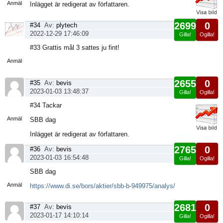
Anmäl
Inlägget är redigerat av författaren.
2699
0
#34
Av:
plytech
2022-12-29 17:46:09
Gilla!
Ogilla!
Visa
#33 Grattis mål 3 sattes ju fint!
sida
Anmäl
2655
0
#35
Av:
bevis
2023-01-03 13:48:37
Gilla!
Ogilla!
Visa
#34 Tackar
sida
Anmäl
SBB dag
Inlägget är redigerat av författaren.
2765
0
#36
Av:
bevis
2023-01-03 16:54:48
Gilla!
Ogilla!
Visa
SBB dag
sida
Anmäl
https://www.di.se/bors/aktier/sbb-b-949975/analys/
2681
0
#37
Av:
bevis
2023-01-17 14:10:14
Gilla!
Ogilla!