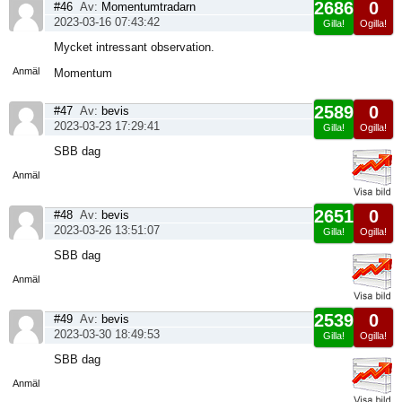
2686
0
#46
Av:
Momentumtradarn
2023-03-16 07:43:42
Gilla!
Ogilla!
Visa
Mycket intressant observation.
sida
Anmäl
Momentum
2589
0
#47
Av:
bevis
2023-03-23 17:29:41
Gilla!
Ogilla!
Visa
SBB dag
sida
Anmäl
2651
0
#48
Av:
bevis
2023-03-26 13:51:07
Gilla!
Ogilla!
Visa
SBB dag
sida
Anmäl
2539
0
#49
Av:
bevis
2023-03-30 18:49:53
Gilla!
Ogilla!
Visa
SBB dag
sida
Anmäl