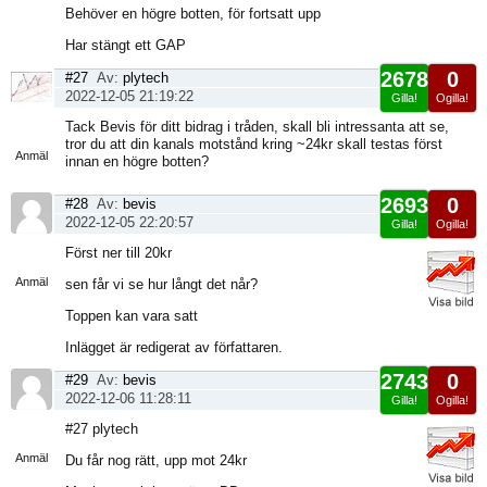
Behöver en högre botten, för fortsatt upp
Har stängt ett GAP
2678
0
#27
Av:
plytech
2022-12-05 21:19:22
Gilla!
Ogilla!
Visa
Tack Bevis för ditt bidrag i tråden, skall bli intressanta att se,
sida
tror du att din kanals motstånd kring ~24kr skall testas först
Anmäl
innan en högre botten?
2693
0
#28
Av:
bevis
2022-12-05 22:20:57
Gilla!
Ogilla!
Visa
Först ner till 20kr
sida
Anmäl
sen får vi se hur långt det når?
Toppen kan vara satt
Inlägget är redigerat av författaren.
2743
0
#29
Av:
bevis
2022-12-06 11:28:11
Gilla!
Ogilla!
Visa
#27 plytech
sida
Anmäl
Du får nog rätt, upp mot 24kr