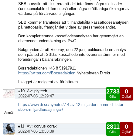
SBB:s avsikt att illustrera att det inte finns några skillnader
('unreconcilable differences') eller några orättfärdiga ökningar av
värdena på förvärvade tillgångar.
SBB kommer framledes att tillhandahålla kassaflödesanalysen
på nettobasis, framgår det vidare av pressmeddelandet.
Den kompletterande kassaflödesanalysen har genomgått en
oberoende undersökning av PwC.
Bakgrunden är att Viceroy, den 22 juni, publicerade en analys
som påstod att SBB:s kassaflöde inte överensstämmer med
förändringar i balansräkningen.
Börsredaktionen +46 8 51917911
https://twitter.com/Borsredaktion
Nyhetsbyrån Direkt
Inlägget är redigerat av författaren.
2733
0
#10
Av:
plytech
2022-07-05 12:29:47
Gilla!
Ogilla!
Visa
https://www.di.se/nyheter/7-4-av-12-miljarder-i-hamn-di-listar-
sida
sbb-s-miljardforsaljningar/
Anmäl
2811
0
#11
Av:
corvus corax
2022-07-05 13:53:39
Gilla!
Ogilla!