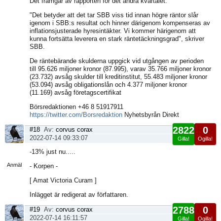
Det framgår av rapporten för det andra kvartalet.
"Det betyder att det tar SBB viss tid innan högre räntor slår
igenom i SBB:s resultat och hinner därigenom kompenseras av
inflationsjusterade hyresintäkter. Vi kommer härigenom att
kunna fortsätta leverera en stark räntetäckningsgrad", skriver
SBB.
De räntebärande skulderna uppgick vid utgången av perioden
till 95.626 miljoner kronor (87.995), varav 35.766 miljoner kronor
(23.732) avsåg skulder till kreditinstitut, 55.483 miljoner kronor
(53.094) avsåg obligationslån och 4.377 miljoner kronor
(11.169) avsåg företagscertifikat
Börsredaktionen +46 8 51917911
https://twitter.com/Borsredaktion
Nyhetsbyrån Direkt
2822
0
#18
Av:
corvus corax
2022-07-14 09:33:07
Gilla!
Ogilla!
Visa
-13% just nu.....
sida
Anmäl
- Korpen -
[ Amat Victoria Curam ]
Inlägget är redigerat av författaren.
2788
0
#19
Av:
corvus corax
2022-07-14 16:11:57
Gilla!
Ogilla!