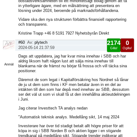
bostadsverksamheten till ett minoritetsägt bolag genom att ta
in ytterligare ägare, med en målsättning att presentera en
lösning under 2024, beroende på marknadsförhållandena.
Vidare ska den nya strukturen förbättra finansiell rapportering
och transparens.
Kristine Trapp +46 8 5191 7927 Nyhetsbyrån Direkt
2174
0
#60
Av:
plytech
2024-05-14 21:37:59
Gilla!
Ogilla!
Visa
Dags att uppdatera, jag har kvar mina innehav i SBB och har
sida
aldrig liksom haft någon lust att sälja mina innehav till
Anmäl
blankarna när de främst nu börjar få frossa och vill täcka sina
positioner.
Däremot de som legat i Kapitalförsäkring hos Nordnet så lånar
de ju ut dem som finns i KF men betalar även in en del av
intäkten till den som har depå med innehav av SBB, dessutom
ser det väl ut som vi skall få ut den innehållna aktieutdelningen
i Juni.
Jag citerar Investtech TA analys nedan
"Automatisk teknisk analys. Medellång sikt, 14 maj 2024
Investerare har över tid stadigt betalt allt högre priser för att
köpa in sig i SBB Norden B och aktien ligger i en stigande
trendkanal på medellång sikt. Stigande trender indikerar att