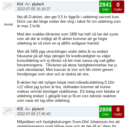
2841
0
#14
Av:
plytech
2022-07-05 16:18:37
Gilla!
Ogilla!
Visa
Nej då D-aktien, den ger 0,5 kr 4ggr/år i utdelning oavsett kurs.
sida
Dock var det länge sedan den slog i taket för sin utdelning som
Anmäl
är max 2 kr/år.
Med den snabba tillväxten som SBB har haft så har det synts
som att det är möjligt att B aktien kommer att ge högre
utdelning än så inom en ej alltför avlägsen framtid.
Men då SBB pga utvecklingen under detta år nu endast
fokuserar på att höja ratingen för kreditvärdighet nu väljer
konsolidering och ej tillväxt så bör man sansa sig vad gäller
förväntningarna . Tillväxten på deras fastighetsinnehav har ju
varit rekordartad, Men kassan är stor och blir större genom
försäljningar som sker och är tänkta att ske.
B-aktien har rätt nyligen börjat med månadsutdelning 0,11kr
x12 vilket jag tycker är bra, skillnaden kommer att kunna
märkas om/när börsläget stabiliseras. Ett bolag som betalar ut
utdelning endast 1 gång/år kan ju få en viss teknisk reaktion
som varar ett tag efter utdelning.
2808
0
#15
Av:
plytech
2022-07-09 17:40:40
Gilla!
Ogilla!
Visa
Miljardären och fastighetskungen Sven-Olof Johansson tror att
sida
räntehöjningarna snart blåser över och att det då är ”dags för