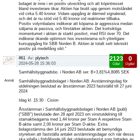
bolaget är inne i en positiv utveckling och att köpintresset
bland investerare ökar. Aktien har brutit upp genom motståndet
vid cirka 5.40 kronor. Vidare uppgång är därmed signalerad,
och det är nu stöd vid 5.40 kronor vid reaktioner tillbaka.
Positiv volymbalans indikerar att köparna är aggressiva medan
säljarna är passiva, och förstärker aktien. Det kortsiktiga
momentumet i aktien är starkt positivt, med RSI över 70. Det
indikerar ökande optimism hos investerarna och ytterligare
kursuppgång för SBB Norden B. Aktien är totalt sett tekniskt
positiv på medellång sikt."
2123
0
#61
Av:
plytech
2024-05-28 15:36:03
Gilla!
Ogilla!
Visa
Samhällsbyggnadsbo. i Norden AB ser. B+3,81%4,8085 SEK
sida
Anmäl
Samhällsbyggnadsbolaget i Norden AB: Avstämningsdag för
utdelningen beslutad av årsstämman 2023 fastställd till 27 juni
2024
Idag kl. 15:30 · Cision
Årsstämman i Samhällsbyggnadsbolaget i Norden AB (publ)
("SBB") beslutade den 28 april 2023 om vinstutdelning till
stamaktieägarna med 1,44 kronor per Stam A respektive Stam
B-aktie samt 2,00 kronor per Stam D-aktie. Extra
bolagsstämma den 14 juni 2023 beslutade att bemyndiga
styrelsen att fastställa antalet avstämningsdagar och när dessa
ska infalla i förhållande till det utdelningsbeslut som fattades av