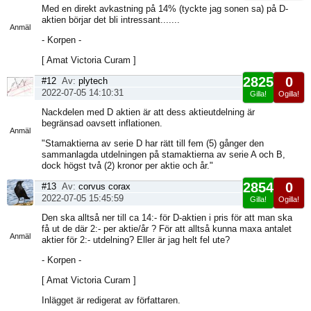
Visa
Med en direkt avkastning på 14% (tyckte jag sonen sa) på D-
sida
aktien börjar det bli intressant.......
Anmäl
- Korpen -
[ Amat Victoria Curam ]
2825
0
#12
Av:
plytech
2022-07-05 14:10:31
Gilla!
Ogilla!
Visa
Nackdelen med D aktien är att dess aktieutdelning är
sida
begränsad oavsett inflationen.
Anmäl
"Stamaktierna av serie D har rätt till fem (5) gånger den
sammanlagda utdelningen på stamaktierna av serie A och B,
dock högst två (2) kronor per aktie och år."
2854
0
#13
Av:
corvus corax
2022-07-05 15:45:59
Gilla!
Ogilla!
Visa
Den ska alltså ner till ca 14:- för D-aktien i pris för att man ska
sida
få ut de där 2:- per aktie/år ? För att alltså kunna maxa antalet
Anmäl
aktier för 2:- utdelning? Eller är jag helt fel ute?
- Korpen -
[ Amat Victoria Curam ]
Inlägget är redigerat av författaren.