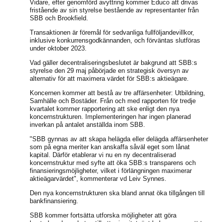
Vidare, efter genomförd avyttring kommer Educo att drivas
fristående av sin styrelse bestående av representanter från
SBB och Brookfield.
Transaktionen är föremål för sedvanliga fullföljandevillkor,
inklusive konkurrensgodkännanden, och förväntas slutföras
under oktober 2023.
Vad gäller decentraliseringsbeslutet är bakgrund att SBB:s
styrelse den 29 maj påbörjade en strategisk översyn av
alternativ för att maximera värdet för SBB:s aktieägare.
Koncernen kommer att bestå av tre affärsenheter: Utbildning,
Samhälle och Bostäder. Från och med rapporten för tredje
kvartalet kommer rapportering att ske enligt den nya
koncernstrukturen. Implementeringen har ingen planerad
inverkan på antalet anställda inom SBB.
"SBB gynnas av att skapa helägda eller delägda affärsenheter
som på egna meriter kan anskaffa såväl eget som lånat
kapital. Därför etablerar vi nu en ny decentraliserad
koncernstruktur med syfte att öka SBB:s transparens och
finansieringsmöjligheter, vilket i förlängningen maximerar
aktieägarvärdet", kommenterar vd Leiv Synnes.
Den nya koncernstrukturen ska bland annat öka tillgången till
bankfinansiering.
SBB kommer fortsätta utforska möjligheter att göra