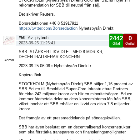
STOCKHOLM (Nyhetsbyrån Direkt) Goldman Sachs höjer sin
rekommendation för SBB till neutral från sälj.
Det skriver Reuters.
Börsredaktionen +46 8 51917911
https://twitter.com/Borsredaktion
Nyhetsbyrån Direkt
2442
0
#59
Av:
plytech
2023-09-25 11:25:41
Gilla!
Ogilla!
Visa
SBB: STÄRKER LIKVIDTET MED 8 MDR KR,
sida
DECENTRALISERAR KONCERN
Anmäl
2023-09-25 06:06 • Nyhetsbyrån Direkt •
Kopiera länk
STOCKHOLM (Nyhetsbyrån Direkt) SBB säljer 1,16 procent av
SBB Educo till Brookfield Super-Core Infrastructure Partners
för cirka 242 miljoner kronor och blir en minoritetsägare. Educo
kommer återbetala delar av dess koncerninterna lån från SBB,
vilket innebär att SBB erhåller en likvid om cirka 7,8 miljarder
kronor.
Det framgår av ett pressmeddelande på söndagskvällen.
SBB har även beslutat om en decentraliserad koncernstruktur
som ska förstärka transparens och finansieringsmöjligheter.