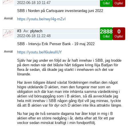
2022-06-18 10:11:47
Gilla!
Ogilla!
Visa
SBB i Norden på Carlsquare investerardag juni 2022
sida
Anmäl
https://youtu.be/nwyI4g-mZvI
2888
0
#3
Av:
plytech
2022-06-18 11:22:48
Gilla!
Ogilla!
Visa
SBB - Intervju Erik Penser Bank - 19 maj 2022
sida
Anmäl
https://youtu.be/l6iuleulIUY
Själv har jag under en följd av år haft innehav i SBB, jag trodde
på dem redan när det blåste hårt tidigare kring Ilija Batljan för
flera år sedan, då ökade jag starkt i innehaven och det var
lönande.
Har även tidigare ibland växlat fördelningen mellan den något
högre utdelande D aktien, men den fungerar mer som en
obligation och där kan man inte inhämta samma värdeökning i
aktien vid börsuppgång som i B aktien, så då avvecklade jag
hela mitt innehav i SBB någon gång ifjol vill jag minnas, tyckte
då att B aktien var för dyr och D aktien inte lika attraktiv längre.
Nu har jag de två senaste dagarna har åter köpt in mig i B
aktien efter en större nedgång i år, detta efter att för ett par
veckor sedan minskat kraftigt i min fondportfölj.