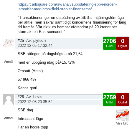
https://carlsquare.com/sv/analysuppdatering-sbb-i-norden-
jatteaffar-med-brookfield-starker-finanserna/
"Transaktionen ger en utspädning av SBB:s intjäningsförmåga
per aktie, men säkrar samtidigt koncernens finansiering för lång
tid framåt. Vår riktkurs hamnar oförändrat på 29 kronor per
stam-aktie i Bas-scenariot."
2706
0
#25
Av:
plytech
2022-12-05 17:32:44
Gilla!
Ogilla!
Visa
SBB stängde på dagshögsta på 21,64
sida
Anmäl
med en uppgång idag på+15,72%
Omsatt (Antal)
57 966 497
Känns gott!
2759
0
#26
Av:
bevis
2022-12-05 20:35:52
Gilla!
Ogilla!
Visa
SBB dag
sida
Anmäl
Intressant läge
Har en högre topp