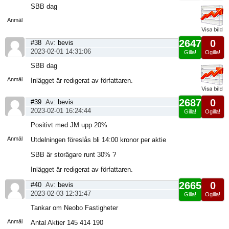
Visa
SBB dag
sida
Anmäl
2647
0
#38
Av:
bevis
2023-02-01 14:31:06
Gilla!
Ogilla!
Visa
SBB dag
sida
Anmäl
Inlägget är redigerat av författaren.
2687
0
#39
Av:
bevis
2023-02-01 16:24:44
Gilla!
Ogilla!
Visa
Positivt med JM upp 20%
sida
Anmäl
Utdelningen föreslås bli 14:00 kronor per aktie
SBB är storägare runt 30% ?
Inlägget är redigerat av författaren.
2665
0
#40
Av:
bevis
2023-02-03 12:31:47
Gilla!
Ogilla!
Visa
Tankar om Neobo Fastigheter
sida
Anmäl
Antal Aktier 145 414 190