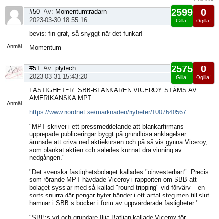
2599
0
#50
Av:
Momentumtradarn
2023-03-30 18:55:16
Gilla!
Ogilla!
Visa
bevis: fin graf, så snyggt när det funkar!
sida
Anmäl
Momentum
2575
0
#51
Av:
plytech
2023-03-31 15:43:20
Gilla!
Ogilla!
Visa
FASTIGHETER: SBB-BLANKAREN VICEROY STÄMS AV
sida
AMERIKANSKA MPT
Anmäl
https://www.nordnet.se/marknaden/nyheter/1007640567
"MPT skriver i ett pressmeddelande att blankarfirmans
upprepade publiceringar byggt på grundlösa anklagelser
ämnade att driva ned aktiekursen och på så vis gynna Viceroy,
som blankat aktien och således kunnat dra vinning av
nedgången."
"Det svenska fastighetsbolaget kallades "oinvesterbart". Precis
som rörande MPT hävdade Viceroy i rapporten om SBB att
bolaget sysslar med så kallad "round tripping" vid förvärv – en
sorts snurra där pengar byter händer i ett antal steg men till slut
hamnar i SBB:s böcker i form av uppvärderade fastigheter."
"SBB:s vd och grundare Ilija Batljan kallade Viceroy för