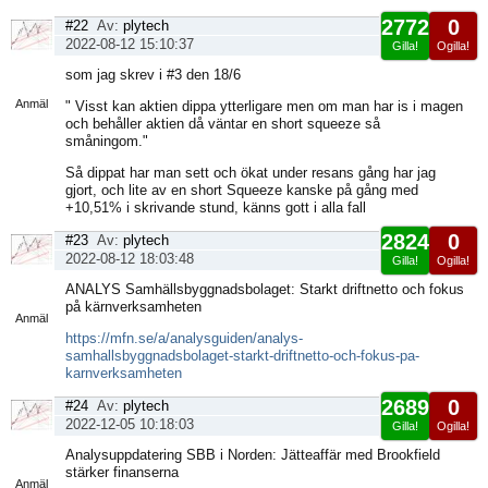
2772
0
#22
Av:
plytech
2022-08-12 15:10:37
Gilla!
Ogilla!
Visa
som jag skrev i #3 den 18/6
sida
Anmäl
" Visst kan aktien dippa ytterligare men om man har is i magen
och behåller aktien då väntar en short squeeze så
småningom."
Så dippat har man sett och ökat under resans gång har jag
gjort, och lite av en short Squeeze kanske på gång med
+10,51% i skrivande stund, känns gott i alla fall
2824
0
#23
Av:
plytech
2022-08-12 18:03:48
Gilla!
Ogilla!
Visa
ANALYS Samhällsbyggnadsbolaget: Starkt driftnetto och fokus
sida
på kärnverksamheten
Anmäl
https://mfn.se/a/analysguiden/analys-
samhallsbyggnadsbolaget-starkt-driftnetto-och-fokus-pa-
karnverksamheten
2689
0
#24
Av:
plytech
2022-12-05 10:18:03
Gilla!
Ogilla!
Visa
Analysuppdatering SBB i Norden: Jätteaffär med Brookfield
sida
stärker finanserna
Anmäl