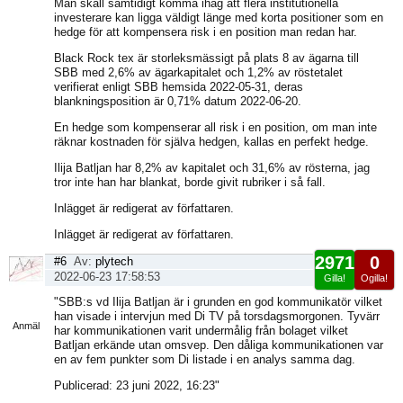
Man skall samtidigt komma ihåg att flera institutionella
investerare kan ligga väldigt länge med korta positioner som en
hedge för att kompensera risk i en position man redan har.
Black Rock tex är storleksmässigt på plats 8 av ägarna till
SBB med 2,6% av ägarkapitalet och 1,2% av röstetalet
verifierat enligt SBB hemsida 2022-05-31, deras
blankningsposition är 0,71% datum 2022-06-20.
En hedge som kompenserar all risk i en position, om man inte
räknar kostnaden för själva hedgen, kallas en perfekt hedge.
Ilija Batljan har 8,2% av kapitalet och 31,6% av rösterna, jag
tror inte han har blankat, borde givit rubriker i så fall.
Inlägget är redigerat av författaren.
Inlägget är redigerat av författaren.
2971
0
#6
Av:
plytech
2022-06-23 17:58:53
Gilla!
Ogilla!
Visa
"SBB:s vd Ilija Batljan är i grunden en god kommunikatör vilket
sida
han visade i intervjun med Di TV på torsdagsmorgonen. Tyvärr
Anmäl
har kommunikationen varit undermålig från bolaget vilket
Batljan erkände utan omsvep. Den dåliga kommunikationen var
en av fem punkter som Di listade i en analys samma dag.
Publicerad: 23 juni 2022, 16:23"