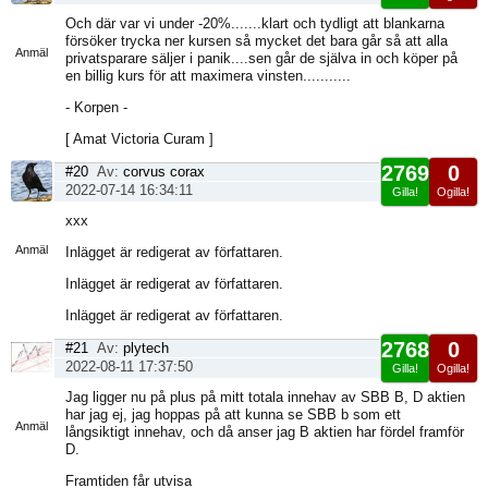
Visa
Och där var vi under -20%.......klart och tydligt att blankarna
sida
försöker trycka ner kursen så mycket det bara går så att alla
Anmäl
privatsparare säljer i panik....sen går de själva in och köper på
en billig kurs för att maximera vinsten...........
- Korpen -
[ Amat Victoria Curam ]
2769
0
#20
Av:
corvus corax
2022-07-14 16:34:11
Gilla!
Ogilla!
Visa
xxx
sida
Anmäl
Inlägget är redigerat av författaren.
Inlägget är redigerat av författaren.
Inlägget är redigerat av författaren.
2768
0
#21
Av:
plytech
2022-08-11 17:37:50
Gilla!
Ogilla!
Visa
Jag ligger nu på plus på mitt totala innehav av SBB B, D aktien
sida
har jag ej, jag hoppas på att kunna se SBB b som ett
Anmäl
långsiktigt innehav, och då anser jag B aktien har fördel framför
D.
Framtiden får utvisa