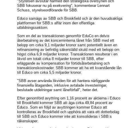
"Styrelsen avslutar härmed den strategiska översynen och
SBB fokuserar nu på exekvering", kommenterar Lennart
Schuss, styrelseordförande för SBB.
Educo samägs av SBB och Brookfield och är den huvudsakliga
plattformen för SBB:s affär inom den offentliga
utbildningssektorn.
Som en del av transaktionen genomför EduCo en delvis
återbetalning av det koncerninterna lånet från SBB med ett
belopp om cirka 9,1 miljarder kronor samt potentiellt även en
refinansiering av befintlig säkerställd skuld med ett belopp om
högst cirka 6,9 miljarder kronor. Transaktionen resulterar i en
likvid om totalt cirka 8 miljarder kronor till SBB, efter
erläggande av kompensation för förtidsåterbetalning och
transaktionskostnader. SBB kommer att ha ett kvarstående lån
till Educo om cirka 5,5 miljarder kronor.
"SBB avser använda likviden för att hantera närliggande
finansiella åtaganden, inklusive avtalade investeringar,
beslutade utdelningar samt låneförfall", heter det.
Efter genomförd avyttring om 1,16 procent av aktierna i Educo
till Brookfield kommer SBB att äga cirka 49,84 procent av
Educo. Som en följd av avyttringen kommer Educo att
kontrolleras av Brookfield och upphöra att vara ett dotterbolag
till SBB och Educo kommer inte att konsolideras i SBB:s
räkenskaper.