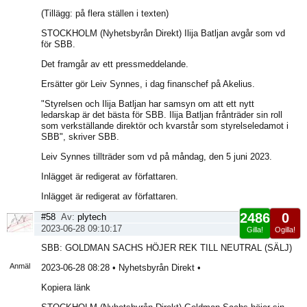
(Tillägg: på flera ställen i texten)
STOCKHOLM (Nyhetsbyrån Direkt) Ilija Batljan avgår som vd
för SBB.
Det framgår av ett pressmeddelande.
Ersätter gör Leiv Synnes, i dag finanschef på Akelius.
"Styrelsen och Ilija Batljan har samsyn om att ett nytt
ledarskap är det bästa för SBB. Ilija Batljan frånträder sin roll
som verkställande direktör och kvarstår som styrelseledamot i
SBB", skriver SBB.
Leiv Synnes tillträder som vd på måndag, den 5 juni 2023.
Inlägget är redigerat av författaren.
Inlägget är redigerat av författaren.
2486
0
#58
Av:
plytech
2023-06-28 09:10:17
Gilla!
Ogilla!
Visa
SBB: GOLDMAN SACHS HÖJER REK TILL NEUTRAL (SÄLJ)
sida
Anmäl
2023-06-28 08:28 • Nyhetsbyrån Direkt •
Kopiera länk