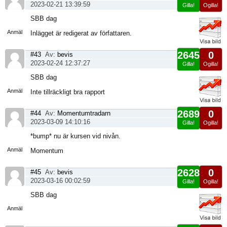
2023-02-21 13:39:59
Gilla!
Ogilla!
Visa
SBB dag
sida
Anmäl
Inlägget är redigerat av författaren.
2645
0
#43
Av:
bevis
2023-02-24 12:37:27
Gilla!
Ogilla!
Visa
SBB dag
sida
Anmäl
Inte tillräckligt bra rapport
2689
0
#44
Av:
Momentumtradarn
2023-03-09 14:10:16
Gilla!
Ogilla!
Visa
*bump* nu är kursen vid nivån.
sida
Anmäl
Momentum
2628
0
#45
Av:
bevis
2023-03-16 00:02:59
Gilla!
Ogilla!
Visa
SBB dag
sida
Anmäl