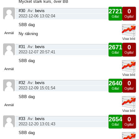
Mycket stark kurs, över BB
2721
0
#30
Av:
bevis
2022-12-06 13:02:04
Gilla!
Ogilla!
Visa
SBB dag
sida
Anmäl
Ny räkning
2671
0
#31
Av:
bevis
2022-12-07 20:57:41
Gilla!
Ogilla!
Visa
SBB dag
sida
Anmäl
2640
0
#32
Av:
bevis
2022-12-09 15:01:54
Gilla!
Ogilla!
Visa
SBB dag
sida
Anmäl
2654
0
#33
Av:
bevis
2022-12-20 13:01:43
Gilla!
Ogilla!
Visa
SBB dag
sida