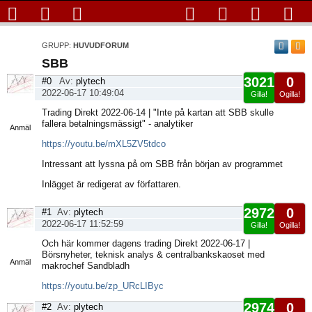
GRUPP:
HUVUDFORUM
SBB
3021
0
#0
Av:
plytech
2022-06-17 10:49:04
Gilla!
Ogilla!
Visa
Trading Direkt 2022-06-14 | "Inte på kartan att SBB skulle
sida
fallera betalningsmässigt" - analytiker
Anmäl
https://youtu.be/mXL5ZV5tdco
Intressant att lyssna på om SBB från början av programmet
Inlägget är redigerat av författaren.
2972
0
#1
Av:
plytech
2022-06-17 11:52:59
Gilla!
Ogilla!
Visa
Och här kommer dagens trading Direkt 2022-06-17 |
sida
Börsnyheter, teknisk analys & centralbankskaoset med
Anmäl
makrochef Sandbladh
https://youtu.be/zp_URcLIByc
2974
0
#2
Av:
plytech