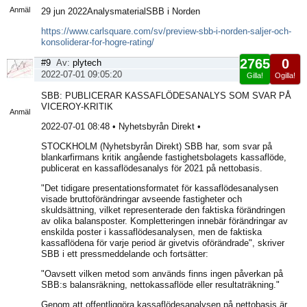
Anmäl
29 jun 2022AnalysmaterialSBB i Norden
https://www.carlsquare.com/sv/preview-sbb-i-norden-saljer-och-
konsoliderar-for-hogre-rating/
2765
0
#9
Av:
plytech
2022-07-01 09:05:20
Gilla!
Ogilla!
Visa
SBB: PUBLICERAR KASSAFLÖDESANALYS SOM SVAR PÅ
sida
VICEROY-KRITIK
Anmäl
2022-07-01 08:48 • Nyhetsbyrån Direkt •
STOCKHOLM (Nyhetsbyrån Direkt) SBB har, som svar på
blankarfirmans kritik angående fastighetsbolagets kassaflöde,
publicerat en kassaflödesanalys för 2021 på nettobasis.
"Det tidigare presentationsformatet för kassaflödesanalysen
visade bruttoförändringar avseende fastigheter och
skuldsättning, vilket representerade den faktiska förändringen
av olika balansposter. Kompletteringen innebär förändringar av
enskilda poster i kassaflödesanalysen, men de faktiska
kassaflödena för varje period är givetvis oförändrade", skriver
SBB i ett pressmeddelande och fortsätter:
"Oavsett vilken metod som används finns ingen påverkan på
SBB:s balansräkning, nettokassaflöde eller resultaträkning."
Genom att offentliggöra kassaflödesanalysen på nettobasis är