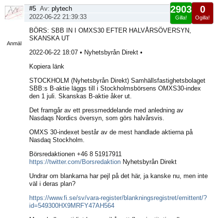
2903
0
#5
Av:
plytech
2022-06-22 21:39:33
Gilla!
Ogilla!
Visa
BÖRS: SBB IN I OMXS30 EFTER HALVÅRSÖVERSYN,
sida
SKANSKA UT
Anmäl
2022-06-22 18:07 • Nyhetsbyrån Direkt •
Kopiera länk
STOCKHOLM (Nyhetsbyrån Direkt) Samhällsfastighetsbolaget
SBB:s B-aktie läggs till i Stockholmsbörsens OMXS30-index
den 1 juli. Skanskas B-aktie åker ut.
Det framgår av ett pressmeddelande med anledning av
Nasdaqs Nordics översyn, som görs halvårsvis.
OMXS 30-indexet består av de mest handlade aktierna på
Nasdaq Stockholm.
Börsredaktionen +46 8 51917911
https://twitter.com/Borsredaktion
Nyhetsbyrån Direkt
Undrar om blankarna har pejl på det här, ja kanske nu, men inte
väl i deras plan?
https://www.fi.se/sv/vara-register/blankningsregistret/emittent/?
id=549300HX9MRFY47AH564