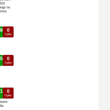
.810
längs nu
komma
8
0
!
Ogilla!
5
0
!
Ogilla!
1
0
!
Ogilla!
xtremt
lla