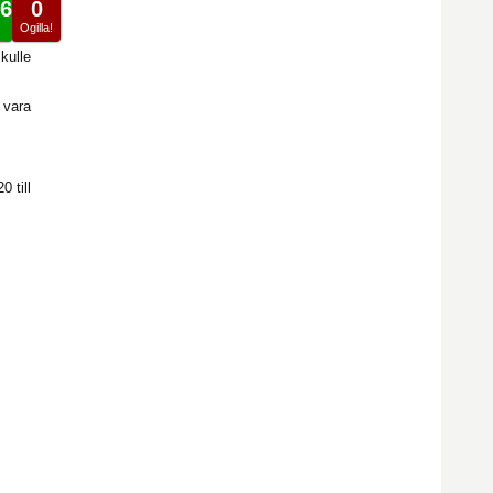
6
0
!
Ogilla!
kulle
 vara
 till