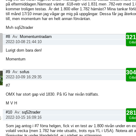
på eftermiddagen.Närmast väntar .618-retr vid 1.831 men .782-retr med 1
kommer troligen testas. Är det 1.800 eller 1.782 härnäst? Mina tankar för
till månd 17/10 innan jag vågar ge mig på uppgångar. Dessa får jag åter
till, men momentum har en helt annan förväntan.
Mvh sq52trader
321
#8
Av:
Momentumtradarn
2022-10-08 21:44:10
Gilla
Lurigt dom bara den!
Momentum
304
#9
Av:
sofus
2022-10-09 16:29:35
Gilla
#7
OMX har stort gap vid 1830. På IG har nivån träffats.
M V H
281
#10
Av:
sq52trader
2022-10-15 16:09:16
Gilla
Som jag antog i #7 förra helgen, fick vi en test av 1.800 nivån under en e
volatil vecka (men 1.782 har inte utsatts, trots nya YL i USA). Notera att a
lågpivoter är under Handelstid, ej i närhet av stängning.