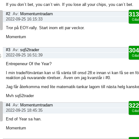
If you don´t bet, you can´t win. If you lose all your chips, you can´t bet.
313
#2
Av:
Momentumtradarn
2022-09-25 16:15:33
Gilla
Tror på EOY-rally. Start inom ett par veckor.
Momentum
304
#3
Av:
sq52trader
2022-09-25 16:51:39
Gilla
Entrepeneur Of the Year?
I min trade/förväntan kan vi få vänta till onsd 28:e innan vi kan få se en fö
reaktion på nuvarande rörelser.. Även om jag kvarstår i #0.
Jag får återkomma med lite matematik-tankar lagom till nästa helg kanske 
Mvh sq52trader
322
#4
Av:
Momentumtradarn
2022-09-25 18:45:35
Gilla
End of Year sa han.
Momentum