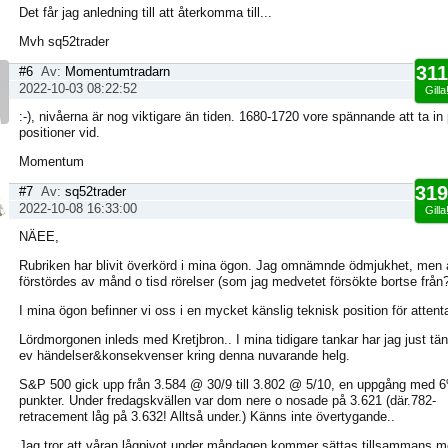
Det får jag anledning till att återkomma till...
Mvh sq52trader
311
#6
Av:
Momentumtradarn
2022-10-03 08:22:52
Gilla
:-), nivåerna är nog viktigare än tiden. 1680-1720 vore spännande att ta in 
positioner vid.
Momentum
319
#7
Av:
sq52trader
2022-10-08 16:33:00
Gilla
NÄEE,
Rubriken har blivit överkörd i mina ögon. Jag omnämnde ödmjukhet, men a
förstördes av månd o tisd rörelser (som jag medvetet försökte bortse från?
I mina ögon befinner vi oss i en mycket känslig teknisk position för attenta
Lördmorgonen inleds med Kretjbron.. I mina tidigare tankar har jag just tä
ev händelser&konsekvenser kring denna nuvarande helg.
S&P 500 gick upp från 3.584 @ 30/9 till 3.802 @ 5/10, en uppgång med 
punkter. Under fredagskvällen var dom nere o nosade på 3.621 (där.782-
retracement låg på 3.632! Alltså under.) Känns inte övertygande..
Jag tror att våran lågpivot under måndagen kommer sättas tillsammans 