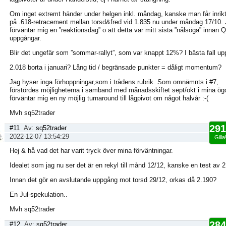
Om inget extremt händer under helgen inkl. måndag, kanske man får inrikt
på .618-retracement mellan torsd&fred vid 1.835 nu under måndag 17/10.
förväntar mig en ”reaktionsdag” o att detta var mitt sista ”nålsöga” innan Q
uppgångar.
Blir det ungefär som ”sommar-rallyt”, som var knappt 12%? I bästa fall up
2.018 borta i januari? Lång tid / begränsade punkter = dåligt momentum?
Jag hyser inga förhoppningar,som i trådens rubrik. Som omnämnts i #7,
förstördes möjligheterna i samband med månadsskiftet sept/okt i mina ög
förväntar mig en ny möjlig turnaround till lågpivot om något halvår :-(
Mvh sq52trader
291
#11
Av:
sq52trader
2022-12-07 13:54:29
Gilla
Hej & hå vad det har varit tryck över mina förväntningar.
Idealet som jag nu ser det är en rekyl till månd 12/12, kanske en test av 
Innan det gör en avslutande uppgång mot torsd 29/12, orkas då 2.190?
En Jul-spekulation..
Mvh sq52trader
284
#12
Av:
sq52trader