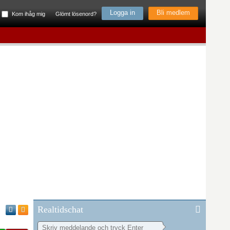
Bli medlem
Kom ihåg mig
Glömt lösenord?
Realtidschat