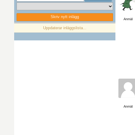
Visa sida
Skriv nytt inlägg
Anmäl
Föregående
1
Nästa
Uppdaterar inläggslista...
Visa sida
Anmäl