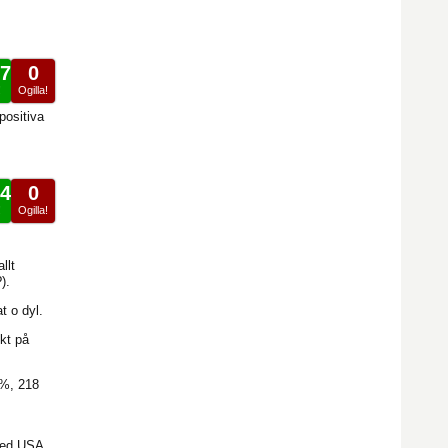
7
0
!
Ogilla!
positiva
4
0
!
Ogilla!
llt
).
t o dyl.
nkt på
6%, 218
med USA