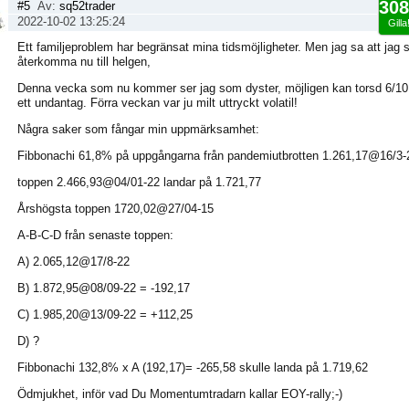
308
#5
Av:
sq52trader
2022-10-02 13:25:24
Gilla
Ett familjeproblem har begränsat mina tidsmöjligheter. Men jag sa att jag s
återkomma nu till helgen,
Denna vecka som nu kommer ser jag som dyster, möjligen kan torsd 6/10
ett undantag. Förra veckan var ju milt uttryckt volatil!
Några saker som fångar min uppmärksamhet:
Fibbonachi 61,8% på uppgångarna från pandemiutbrotten 1.261,17@16/3-20
toppen 2.466,93@04/01-22 landar på 1.721,77
Årshögsta toppen 1720,02@27/04-15
A-B-C-D från senaste toppen:
A) 2.065,12@17/8-22
B) 1.872,95@08/09-22 = -192,17
C) 1.985,20@13/09-22 = +112,25
D) ?
Fibbonachi 132,8% x A (192,17)= -265,58 skulle landa på 1.719,62
Ödmjukhet, inför vad Du Momentumtradarn kallar EOY-rally;-)