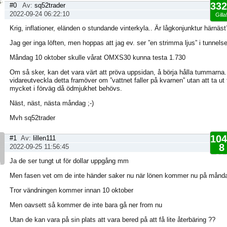
332
#0
Av:
sq52trader
2022-09-24 06:22:10
Gilla
Krig, inflationer, eländen o stundande vinterkyla.. Är lågkonjunktur härnäst
Jag ger inga löften, men hoppas att jag ev. ser ”en strimma ljus” i tunnels
Måndag 10 oktober skulle vårat OMXS30 kunna testa 1.730
Om så sker, kan det vara värt att pröva uppsidan, å börja hålla tummarna.
vidareutveckla detta framöver om ”vattnet faller på kvarnen” utan att ta ut 
mycket i förväg då ödmjukhet behövs.
Näst, näst, nästa måndag ;-)
Mvh sq52trader
104
#1
Av:
lillen111
8
2022-09-25 11:56:45
Gilla
Ja de ser tungt ut för dollar uppgång mm
Men fasen vet om de inte händer saker nu när lönen kommer nu på månd
Tror vändningen kommer innan 10 oktober
Men oavsett så kommer de inte bara gå ner from nu
Utan de kan vara på sin plats att vara bered på att få lite återbäring ??