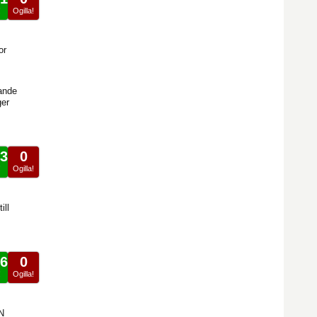
!
Ogilla!
or
rande
ger
3
0
!
Ogilla!
ill
6
0
!
Ogilla!
N