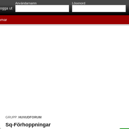
Användarnamn
Lösenord
ogga ut
mar
GRUPP:
HUVUDFORUM
Sq-Förhoppningar