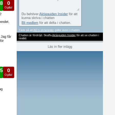
8
0
!
Ogilla!
Du behöver
Aktieguiden Insider
för att
?
kunna skriva i chatten
eendet.
Bli medlem
för att delta i chatten.
Tänk på att
AG:s skrivregler
gäller även i chatten.
Chatten är fördröjd. Skaffa
Aktieguiden Insider
för att se chatten i
 Jag får
realtid.
för
Läs in fler inlägg
5
0
Ogilla!
!
ag