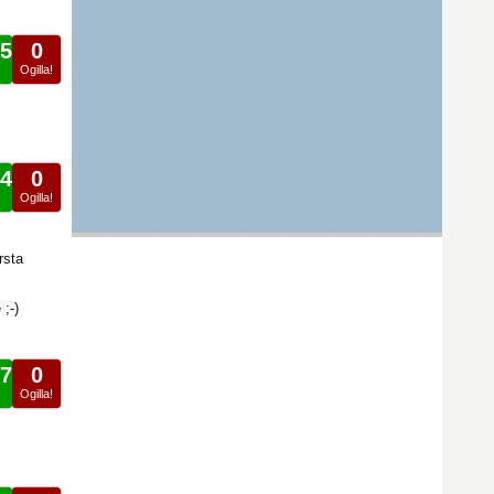
5
0
!
Ogilla!
4
0
!
Ogilla!
rsta
;-)
7
0
!
Ogilla!