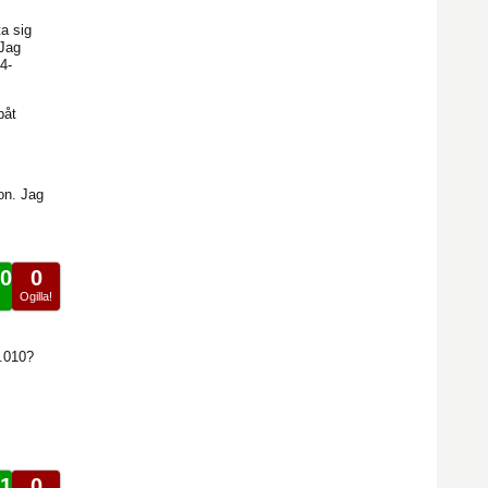
a sig
 Jag
4-
påt
on. Jag
0
0
!
Ogilla!
2.010?
1
0