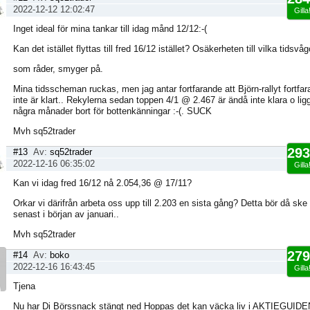
2022-12-12 12:02:47
Gilla
Inget ideal för mina tankar till idag månd 12/12:-(
Kan det istället flyttas till fred 16/12 istället? Osäkerheten till vilka tidsvåg
som råder, smyger på.
Mina tidsscheman ruckas, men jag antar fortfarande att Björn-rallyt fortfa
inte är klart.. Rekylerna sedan toppen 4/1 @ 2.467 är ändå inte klara o lig
några månader bort för bottenkänningar :-(. SUCK
Mvh sq52trader
293
#13
Av:
sq52trader
2022-12-16 06:35:02
Gilla
Kan vi idag fred 16/12 nå 2.054,36 @ 17/11?
Orkar vi därifrån arbeta oss upp till 2.203 en sista gång? Detta bör då ske t
senast i början av januari..
Mvh sq52trader
279
#14
Av:
boko
2022-12-16 16:43:45
Gilla
Tjena
Nu har Di Börssnack stängt ned Hoppas det kan väcka liv i AKTIEGUIDE