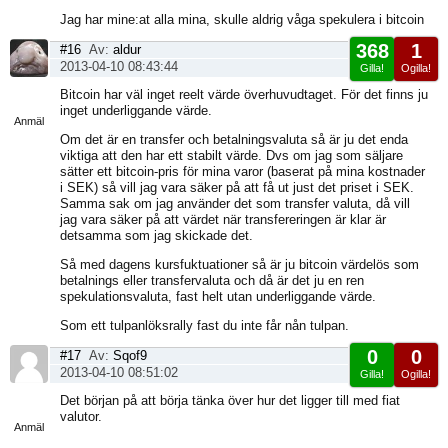
Jag har mine:at alla mina, skulle aldrig våga spekulera i bitcoin
368
1
#16
Av:
aldur
2013-04-10 08:43:44
Gilla!
Ogilla!
Visa
Bitcoin har väl inget reelt värde överhuvudtaget. För det finns ju
sida
inget underliggande värde.
Anmäl
Om det är en transfer och betalningsvaluta så är ju det enda
viktiga att den har ett stabilt värde. Dvs om jag som säljare
sätter ett bitcoin-pris för mina varor (baserat på mina kostnader
i SEK) så vill jag vara säker på att få ut just det priset i SEK.
Samma sak om jag använder det som transfer valuta, då vill
jag vara säker på att värdet när transfereringen är klar är
detsamma som jag skickade det.
Så med dagens kursfuktuationer så är ju bitcoin värdelös som
betalnings eller transfervaluta och då är det ju en ren
spekulationsvaluta, fast helt utan underliggande värde.
Som ett tulpanlöksrally fast du inte får nån tulpan.
0
0
#17
Av:
Sqof9
2013-04-10 08:51:02
Gilla!
Ogilla!
Visa
Det början på att börja tänka över hur det ligger till med fiat
sida
valutor.
Anmäl