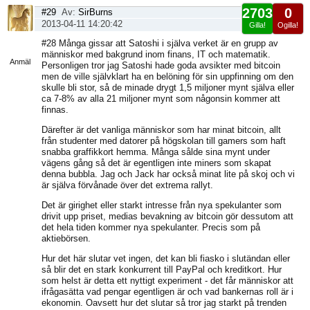
2703
0
#29
Av:
SirBurns
2013-04-11 14:20:42
Gilla!
Ogilla!
Visa
#28 Många gissar att Satoshi i själva verket är en grupp av
sida
människor med bakgrund inom finans, IT och matematik.
Anmäl
Personligen tror jag Satoshi hade goda avsikter med bitcoin
men de ville självklart ha en belöning för sin uppfinning om den
skulle bli stor, så de minade drygt 1,5 miljoner mynt själva eller
ca 7-8% av alla 21 miljoner mynt som någonsin kommer att
finnas.
Därefter är det vanliga människor som har minat bitcoin, allt
från studenter med datorer på högskolan till gamers som haft
snabba graffikkort hemma. Många sålde sina mynt under
vägens gång så det är egentligen inte miners som skapat
denna bubbla. Jag och Jack har också minat lite på skoj och vi
är själva förvånade över det extrema rallyt.
Det är girighet eller starkt intresse från nya spekulanter som
drivit upp priset, medias bevakning av bitcoin gör dessutom att
det hela tiden kommer nya spekulanter. Precis som på
aktiebörsen.
Hur det här slutar vet ingen, det kan bli fiasko i slutändan eller
så blir det en stark konkurrent till PayPal och kreditkort. Hur
som helst är detta ett nyttigt experiment - det får människor att
ifrågasätta vad pengar egentligen är och vad bankernas roll är i
ekonomin. Oavsett hur det slutar så tror jag starkt på trenden