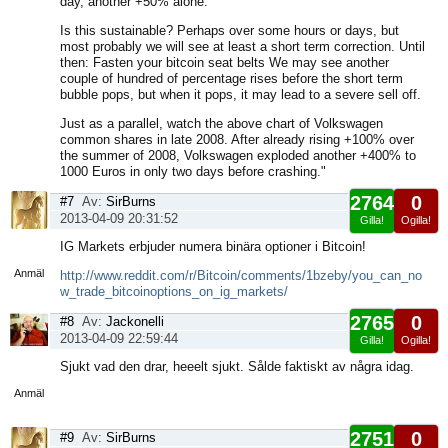
day, another +50% alone.
Is this sustainable? Perhaps over some hours or days, but
most probably we will see at least a short term correction. Until
then: Fasten your bitcoin seat belts We may see another
couple of hundred of percentage rises before the short term
bubble pops, but when it pops, it may lead to a severe sell off.
Just as a parallel, watch the above chart of Volkswagen
common shares in late 2008. After already rising +100% over
the summer of 2008, Volkswagen exploded another +400% to
1000 Euros in only two days before crashing."
2764
0
#7
Av:
SirBurns
2013-04-09 20:31:52
Gilla!
Ogilla!
Visa
IG Markets erbjuder numera binära optioner i Bitcoin!
sida
Anmäl
http://www.reddit.com/r/Bitcoin/comments/1bzeby/you_can_no
w_trade_bitcoinoptions_on_ig_markets/
2765
0
#8
Av:
Jackonelli
2013-04-09 22:59:44
Gilla!
Ogilla!
Visa
Sjukt vad den drar, heeelt sjukt. Sålde faktiskt av några idag.
sida
Anmäl
2751
0
#9
Av:
SirBurns