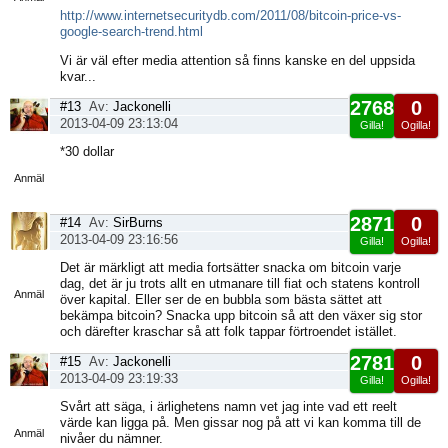
http://www.internetsecuritydb.com/2011/08/bitcoin-price-vs-
google-search-trend.html
Vi är väl efter media attention så finns kanske en del uppsida
kvar...
2768
0
#13
Av:
Jackonelli
2013-04-09 23:13:04
Gilla!
Ogilla!
Visa
*30 dollar
sida
Anmäl
2871
0
#14
Av:
SirBurns
2013-04-09 23:16:56
Gilla!
Ogilla!
Visa
Det är märkligt att media fortsätter snacka om bitcoin varje
sida
dag, det är ju trots allt en utmanare till fiat och statens kontroll
Anmäl
över kapital. Eller ser de en bubbla som bästa sättet att
bekämpa bitcoin? Snacka upp bitcoin så att den växer sig stor
och därefter kraschar så att folk tappar förtroendet istället.
2781
0
#15
Av:
Jackonelli
2013-04-09 23:19:33
Gilla!
Ogilla!
Visa
Svårt att säga, i ärlighetens namn vet jag inte vad ett reelt
sida
värde kan ligga på. Men gissar nog på att vi kan komma till de
Anmäl
nivåer du nämner.