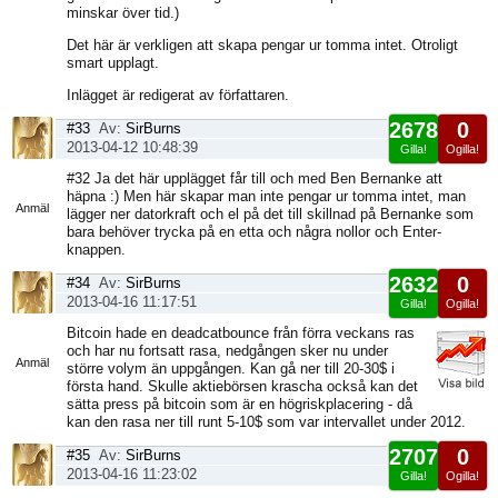
minskar över tid.)
Det här är verkligen att skapa pengar ur tomma intet. Otroligt
smart upplagt.
Inlägget är redigerat av författaren.
2678
0
#33
Av:
SirBurns
2013-04-12 10:48:39
Gilla!
Ogilla!
Visa
#32 Ja det här upplägget får till och med Ben Bernanke att
sida
häpna :) Men här skapar man inte pengar ur tomma intet, man
Anmäl
lägger ner datorkraft och el på det till skillnad på Bernanke som
bara behöver trycka på en etta och några nollor och Enter-
knappen.
2632
0
#34
Av:
SirBurns
2013-04-16 11:17:51
Gilla!
Ogilla!
Visa
Bitcoin hade en deadcatbounce från förra veckans ras
sida
och har nu fortsatt rasa, nedgången sker nu under
Anmäl
större volym än uppgången. Kan gå ner till 20-30$ i
första hand. Skulle aktiebörsen krascha också kan det
sätta press på bitcoin som är en högriskplacering - då
kan den rasa ner till runt 5-10$ som var intervallet under 2012.
2707
0
#35
Av:
SirBurns
2013-04-16 11:23:02
Gilla!
Ogilla!