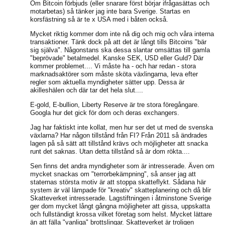
Om Bitcoin förbjuds (eller snarare först börjar ifrågasättas och
motarbetas) så tänker jag inte bara Sverige. Startas en
korsfästning så är te x USA med i båten också.
Mycket riktig kommer dom inte nå dig och mig och våra interna
transaktioner. Tänk dock på att det är långt tills Bitcoins "bär
sig själva". Någonstans ska dessa slantar omsättas till gamla
"beprövade" betalmedel. Kanske SEK, USD eller Guld? Där
kommer problemet.... Vi måste ha - och har redan - stora
marknadsaktörer som måste sköta växlingarna, leva efter
regler som aktuella myndigheter sätter upp. Dessa är
akilleshälen och där tar det hela slut....
E-gold, E-bullion, Liberty Reserve är tre stora föregångare.
Googla hur det gick för dom och deras exchangers.
Jag har faktiskt inte kollat, men hur ser det ut med de svenska
växlarna? Har någon tillstånd från FI? Från 2011 så ändrades
lagen på så sätt att tillstånd krävs och möjligheter att snacka
runt det saknas. Utan detta tillstånd så är dom rökta....
Sen finns det andra myndigheter som är intresserade. Även om
mycket snackas om "terrorbekämpning", så anser jag att
staternas största motiv är att stoppa skatteflykt. Sådana här
system är väl lämpade för "kreativ" skatteplanering och då blir
Skatteverket intresserade. Lagstiftningen i åtminstone Sverige
ger dom mycket långt gångna möjligheter att gissa, uppskatta
och fullständigt krossa vilket företag som helst. Mycket lättare
än att fälla "vanliga" brottslingar. Skatteverket är troligen