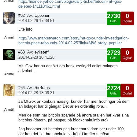
Anmäl
http://finance.yahoo.com/blogs/daily-ticker/bitcoin-mt--gox-
deleted-141110461.html
2730
0
#62
Av:
Upponer
2014-02-26 17:38:51
Gilla!
Ogilla!
Visa
Lite info
sida
Anmäl
http://www.marketwatch.com/story/mt-gox-under-investigation-
bitcoin-price-rebounds-2014-02-25?link=MW_story_popular
2723
0
#63
Av:
evilsteff
2014-02-28 10:41:28
Gilla!
Ogilla!
Visa
Mt. Gox har nu ansökt om konkursskydd enligt bolagets
sida
advokat...
Anmäl
2724
0
#64
Av:
SirBurns
2014-02-28 13:06:31
Gilla!
Ogilla!
Visa
Ja MtGox är konkursmässig, kunder har mer frodringar på dem
sida
än bolaget har tillgångar. Det är en ordentlig röra...
Anmäl
Men de som har bitcoin sparade på andra ställen har kvar sina
bitcoins (datorn, på papper, på blockchain.info etc)
Jag bedömer att bitcoins pris kraschar vidare ner under 100,
där kan det blir bra spekulativt köp. Om fler seriösa