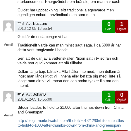
storkonsument. Energivärdet som bränsle, om man har cash.
Guldet har uppbackning i sitt traditionella egenvärde men
egentligen enbart i användbarheten som metall.
0
1
#48
Av:
Buzzaro
2013-12-05 13:55:54
Gilla!
Ogilla!
Visa
Guld är de enda pengar vi har.
sida
Anmäl
Traditionellt värde kan man minst sagt säga. I ca 6000 år har
detta varit tongivande i handel.
Sen att de där jävla vattenskallen Nixon satt i tv soffan och
valde bort guld kommer att slå tillbaka.
Dollarn är ju bajs faktiskt. Alla håller inte med, men dollarn är
inget man långsiktigt vill inneha eller befatta sig med. Inte så
länge man aktivt vill mosa den och andra tycker illa om den
internt.
1
0
#49
Av:
JohanB
2013-12-05 15:56:00
Gilla!
Ogilla!
Visa
Bitcoin battles to hold to $1,000 after thumbs-down from China
sida
and Greenspan
Anmäl
http://blogs.marketwatch.com/thetell/2013/12/05/bitcoin-battles-
to-hold-to-1000-after-thumbs-down-from-china-and-greenspan/