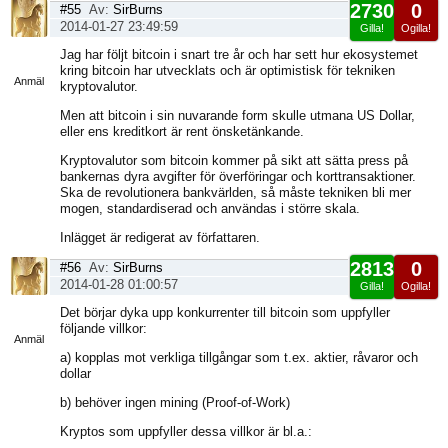
2730
0
#55
Av:
SirBurns
2014-01-27 23:49:59
Gilla!
Ogilla!
Visa
Jag har följt bitcoin i snart tre år och har sett hur ekosystemet
sida
kring bitcoin har utvecklats och är optimistisk för tekniken
Anmäl
kryptovalutor.
Men att bitcoin i sin nuvarande form skulle utmana US Dollar,
eller ens kreditkort är rent önsketänkande.
Kryptovalutor som bitcoin kommer på sikt att sätta press på
bankernas dyra avgifter för överföringar och korttransaktioner.
Ska de revolutionera bankvärlden, så måste tekniken bli mer
mogen, standardiserad och användas i större skala.
Inlägget är redigerat av författaren.
2813
0
#56
Av:
SirBurns
2014-01-28 01:00:57
Gilla!
Ogilla!
Visa
Det börjar dyka upp konkurrenter till bitcoin som uppfyller
sida
följande villkor:
Anmäl
a) kopplas mot verkliga tillgångar som t.ex. aktier, råvaror och
dollar
b) behöver ingen mining (Proof-of-Work)
Kryptos som uppfyller dessa villkor är bl.a.: