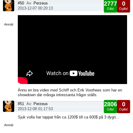
2777
0
#50
Av:
Perzeus
2013-12-07 00:20:13
Gilla!
Ogilla!
Visa
sida
Anmäl
Ännu en bra video med Schiff och Erik Voorhees som har en
showdown där många intressanta frågor ställs.
2806
0
#51
Av:
Perzeus
2013-12-08 01:17:53
Gilla!
Ogilla!
Visa
Sjuk volla har tappat från ca 1200$ till ca 600$ på 3 dygn...
sida
Anmäl