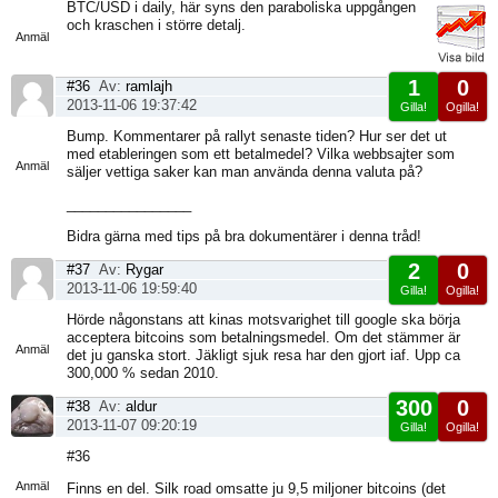
Visa
BTC/USD i daily, här syns den paraboliska uppgången
sida
och kraschen i större detalj.
Anmäl
1
0
#36
Av:
ramlajh
2013-11-06 19:37:42
Gilla!
Ogilla!
Visa
Bump. Kommentarer på rallyt senaste tiden? Hur ser det ut
sida
med etableringen som ett betalmedel? Vilka webbsajter som
Anmäl
säljer vettiga saker kan man använda denna valuta på?
________________
Bidra gärna med tips på bra dokumentärer i denna tråd!
2
0
#37
Av:
Rygar
2013-11-06 19:59:40
Gilla!
Ogilla!
Visa
Hörde någonstans att kinas motsvarighet till google ska börja
sida
acceptera bitcoins som betalningsmedel. Om det stämmer är
Anmäl
det ju ganska stort. Jäkligt sjuk resa har den gjort iaf. Upp ca
300,000 % sedan 2010.
300
0
#38
Av:
aldur
2013-11-07 09:20:19
Gilla!
Ogilla!
Visa
#36
sida
Anmäl
Finns en del. Silk road omsatte ju 9,5 miljoner bitcoins (det