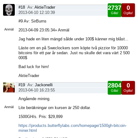
2737
0
#18
Av:
AktieTrader
2013-04-10 12:10:39
Gilla!
Ogilla!
Visa
#9 Av: SirBurns
sida
Anmäl
2013-04-09 23:05:34» Anmäl
Jag hade en liten mängd sålde under 100$ känner mig blåst...
Läste om en på Sweclockers som köpte två pizzior för 10000
bitcoins för ett par år sedan. Just nu skulle det vara värt 2 500
000$
Bad luck for him!
AktieTrader
2804
0
#19
Av:
Jackonelli
2013-04-10 16:23:55
Gilla!
Ogilla!
Visa
Angående mining.
sida
Anmäl
Lite beräkningar om kursen är 250 dollar.
1500GH/s. Pris: $29,899
https://products.butterflylabs.com/homepage/1500gh-bitcoin-
miner.html