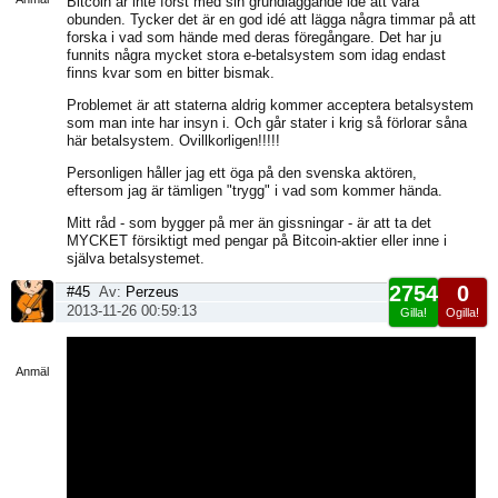
Bitcoin är inte först med sin grundläggande idé att vara
obunden. Tycker det är en god idé att lägga några timmar på att
forska i vad som hände med deras föregångare. Det har ju
funnits några mycket stora e-betalsystem som idag endast
finns kvar som en bitter bismak.
Problemet är att staterna aldrig kommer acceptera betalsystem
som man inte har insyn i. Och går stater i krig så förlorar såna
här betalsystem. Ovillkorligen!!!!!
Personligen håller jag ett öga på den svenska aktören,
eftersom jag är tämligen "trygg" i vad som kommer hända.
Mitt råd - som bygger på mer än gissningar - är att ta det
MYCKET försiktigt med pengar på Bitcoin-aktier eller inne i
själva betalsystemet.
2754
0
#45
Av:
Perzeus
2013-11-26 00:59:13
Gilla!
Ogilla!
Visa
sida
Anmäl