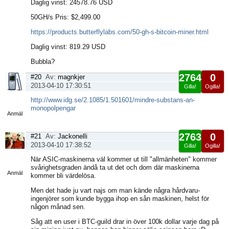
Daglig vinst: 24578.76 USD
50GH/s Pris: $2,499.00
https://products.butterflylabs.com/50-gh-s-bitcoin-miner.html
Daglig vinst: 819.29 USD
Bubbla?
2764
0
#20
Av:
magnkjer
2013-04-10 17:30:51
Gilla!
Ogilla!
Visa
http://www.idg.se/2.1085/1.501601/mindre-substans-an-
sida
monopolpengar
Anmäl
2763
0
#21
Av:
Jackonelli
2013-04-10 17:38:52
Gilla!
Ogilla!
Visa
När ASIC-maskinerna väl kommer ut till "allmänheten" kommer
sida
svårighetsgraden ändå ta ut det och dom där maskinerna
Anmäl
kommer bli värdelösa.
Men det hade ju vart najs om man kände några hårdvaru-
ingenjörer som kunde bygga ihop en sån maskinen, helst för
någon månad sen.
Såg att en user i BTC-guild drar in över 100k dollar varje dag på