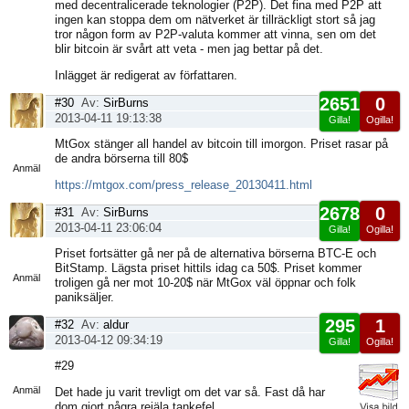
med decentralicerade teknologier (P2P). Det fina med P2P att
ingen kan stoppa dem om nätverket är tillräckligt stort så jag
tror någon form av P2P-valuta kommer att vinna, sen om det
blir bitcoin är svårt att veta - men jag bettar på det.
Inlägget är redigerat av författaren.
2651
0
#30
Av:
SirBurns
2013-04-11 19:13:38
Gilla!
Ogilla!
Visa
MtGox stänger all handel av bitcoin till imorgon. Priset rasar på
sida
de andra börserna till 80$
Anmäl
https://mtgox.com/press_release_20130411.html
2678
0
#31
Av:
SirBurns
2013-04-11 23:06:04
Gilla!
Ogilla!
Visa
Priset fortsätter gå ner på de alternativa börserna BTC-E och
sida
BitStamp. Lägsta priset hittils idag ca 50$. Priset kommer
Anmäl
troligen gå ner mot 10-20$ när MtGox väl öppnar och folk
paniksäljer.
295
1
#32
Av:
aldur
2013-04-12 09:34:19
Gilla!
Ogilla!
Visa
#29
sida
Anmäl
Det hade ju varit trevligt om det var så. Fast då har
dom gjort några rejäla tankefel.