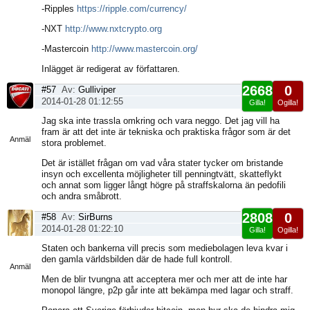
-Ripples
https://ripple.com/currency/
-NXT
http://www.nxtcrypto.org
-Mastercoin
http://www.mastercoin.org/
Inlägget är redigerat av författaren.
2668
0
#57
Av:
Gulliviper
2014-01-28 01:12:55
Gilla!
Ogilla!
Visa
Jag ska inte trassla omkring och vara neggo. Det jag vill ha
sida
fram är att det inte är tekniska och praktiska frågor som är det
Anmäl
stora problemet.
Det är istället frågan om vad våra stater tycker om bristande
insyn och excellenta möjligheter till penningtvätt, skatteflykt
och annat som ligger långt högre på straffskalorna än pedofili
och andra småbrott.
2808
0
#58
Av:
SirBurns
2014-01-28 01:22:10
Gilla!
Ogilla!
Visa
Staten och bankerna vill precis som mediebolagen leva kvar i
sida
den gamla världsbilden där de hade full kontroll.
Anmäl
Men de blir tvungna att acceptera mer och mer att de inte har
monopol längre, p2p går inte att bekämpa med lagar och straff.