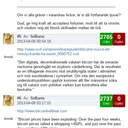
--------------------------------------------------------------------------------------
Om vi alla gräver i varandras fickor, är vi då fortfarande tjuvar?
Gud, ge mig kraft att acceptera förluster, mod till att ta vinster,
och visdom nog att förstå skillnaden mellan de två.
2765
0
#5
Av:
SirBurns
2013-04-08 00:54:18
Gilla!
Ogilla!
Visa
http://www.svd.se/opinion/brannpunkt/bitcoins-succe-ett-
sida
misslyckande-for-euron_8060752.svd
Anmäl
"Den digitala, decentraliserade valutan bitcoin har de senaste
veckorna genomgått en explosiv värdeökning. Det är resultatet
av en tilltagande misstro mot skuldtyngda stater i allmänhet
och mot euroländerna i synnerhet. Om inte den europeiska
underskottspolitiken upphör kommer allt fler människor söka
sig till valutor som politiker varken kan kontrollera eller
beskatta."
2737
0
#6
Av:
SirBurns
2013-04-08 03:17:15
Gilla!
Ogilla!
Visa
http://www.bitcoinbullbear.com
sida
Anmäl
"Bitcoin prices have been exploding: Over the past four weeks,
bitcoin prices rallied a whopping +450%, and just over the past