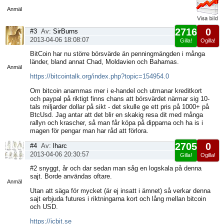
sida
Anmäl
2716
0
#3
Av:
SirBurns
2013-04-06 18:08:07
Gilla!
Ogilla!
Visa
BitCoin har nu större börsvärde än penningmängden i många
sida
länder, bland annat Chad, Moldavien och Bahamas.
Anmäl
https://bitcointalk.org/index.php?topic=154954.0
Om bitcoin anammas mer i e-handel och utmanar kreditkort
och paypal på riktigt finns chans att börsvärdet närmar sig 10-
tals miljarder dollar på sikt - det skulle ge ett pris på 1000+ på
BtcUsd. Jag antar att det blir en skakig resa dit med många
rallyn och krascher, så man får köpa på dipparna och ha is i
magen för pengar man har råd att förlora.
2705
0
#4
Av:
lharc
2013-04-06 20:30:57
Gilla!
Ogilla!
Visa
#2 snyggt, år och dar sedan man såg en logskala på denna
sida
sajt. Borde användas oftare.
Anmäl
Utan att säga för mycket (är ej insatt i ämnet) så verkar denna
sajt erbjuda futures i riktningarna kort och lång mellan bitcoin
och USD.
https://icbit.se