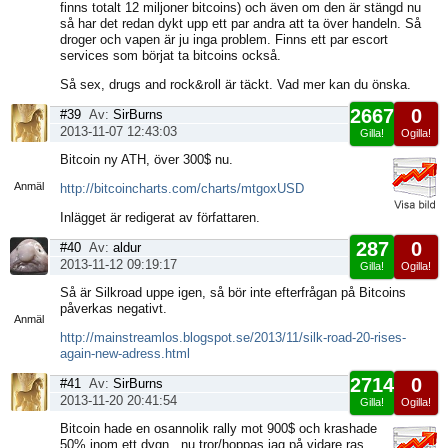
finns totalt 12 miljoner bitcoins) och även om den är stängd nu
så har det redan dykt upp ett par andra att ta över handeln. Så
droger och vapen är ju inga problem. Finns ett par escort
services som börjat ta bitcoins också.
Så sex, drugs and rock&roll är täckt. Vad mer kan du önska.
2667
0
#39
Av:
SirBurns
2013-11-07 12:43:03
Gilla!
Ogilla!
Visa
Bitcoin ny ATH, över 300$ nu.
sida
Anmäl
http://bitcoincharts.com/charts/mtgoxUSD
Inlägget är redigerat av författaren.
287
0
#40
Av:
aldur
2013-11-12 09:19:17
Gilla!
Ogilla!
Visa
Så är Silkroad uppe igen, så bör inte efterfrågan på Bitcoins
sida
påverkas negativt.
Anmäl
http://mainstreamlos.blogspot.se/2013/11/silk-road-20-rises-
again-new-adress.html
2714
0
#41
Av:
SirBurns
2013-11-20 20:41:54
Gilla!
Ogilla!
Visa
Bitcoin hade en osannolik rally mot 900$ och krashade
sida
50% inom ett dygn.. nu tror/hoppas jag på vidare ras