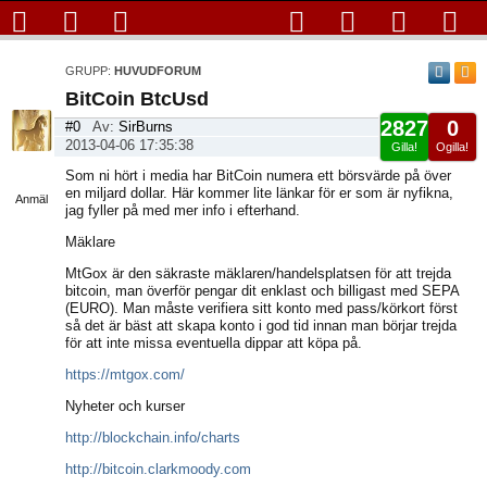
GRUPP:
HUVUDFORUM
BitCoin BtcUsd
2827
0
#0
Av:
SirBurns
2013-04-06 17:35:38
Gilla!
Ogilla!
Visa
Som ni hört i media har BitCoin numera ett börsvärde på över
sida
en miljard dollar. Här kommer lite länkar för er som är nyfikna,
Anmäl
jag fyller på med mer info i efterhand.
Mäklare
MtGox är den säkraste mäklaren/handelsplatsen för att trejda
bitcoin, man överför pengar dit enklast och billigast med SEPA
(EURO). Man måste verifiera sitt konto med pass/körkort först
så det är bäst att skapa konto i god tid innan man börjar trejda
för att inte missa eventuella dippar att köpa på.
https://mtgox.com/
Nyheter och kurser
http://blockchain.info/charts
http://bitcoin.clarkmoody.com