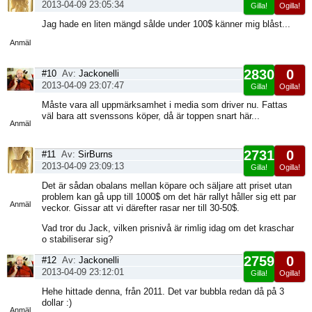
2013-04-09 23:05:34
Gilla!
Ogilla!
Visa
Jag hade en liten mängd sålde under 100$ känner mig blåst...
sida
Anmäl
2830
0
#10
Av:
Jackonelli
2013-04-09 23:07:47
Gilla!
Ogilla!
Visa
Måste vara all uppmärksamhet i media som driver nu. Fattas
sida
väl bara att svenssons köper, då är toppen snart här...
Anmäl
2731
0
#11
Av:
SirBurns
2013-04-09 23:09:13
Gilla!
Ogilla!
Visa
Det är sådan obalans mellan köpare och säljare att priset utan
sida
problem kan gå upp till 1000$ om det här rallyt håller sig ett par
Anmäl
veckor. Gissar att vi därefter rasar ner till 30-50$.
Vad tror du Jack, vilken prisnivå är rimlig idag om det kraschar
o stabiliserar sig?
2759
0
#12
Av:
Jackonelli
2013-04-09 23:12:01
Gilla!
Ogilla!
Visa
Hehe hittade denna, från 2011. Det var bubbla redan då på 3
sida
dollar :)
Anmäl