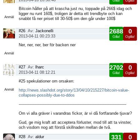
Gilla!
Ogilla!
Visa
Bitcoin håller på att krascha just nu, toppade på 266$ idag och
sida
ligger nu runt 160$, troligen är detta ett trendbyte och kan
Anmäl
snabbt få ner priset till 30-50$ om den går under 100$
2688
0
#26
Av:
Jackonelli
2013-04-11 00:23:33
Gilla!
Ogilla!
Visa
Ner, ner, ner, ber för backen ner
sida
Anmäl
2702
0
#27
Av:
lharc
2013-04-11 08:12:21
Gilla!
Ogilla!
Visa
#25 spekulationer om orsaken:
sida
Anmäl
http://news.slashdot.org/story/13/04/10/215227/bitcoin-value-
collapses-possibly-due-to-ddos
--------------------------------------------------------------------------------------
Om vi alla gräver i varandras fickor, är vi då fortfarande tjuvar?
Gud, ge mig kraft att acceptera förluster, mod till att ta vinster,
och visdom nog att förstå skillnaden mellan de två.
331
0
#28
Av:
aldur