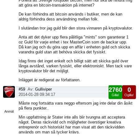
Ponera att Sverige förbjuder bitcoin, men hur ska de hindra mig
att göra en bitcoin-transaktion på internet?
De kan förhindra att bitcoin används i butiker, men de kan
aldrig förhindra dess användning mellan folk.
I slutändan tror jag guld blir den stora vinnaren på kryptovalutor.
Anta att det dyker upp flera pålitliga "mints" som garanterar 1
oz Guld för varje enhet i tex MasterCoin som de backar upp.
Då kan jag och du göra upp en affär i enheten guld och skicka
varandra guld utan att behöva skicka det fysiskt.
Idag finns det inget enkelt och billigt sätt att skicka guld över
långa avstånd, varken fysiskt, eller elektroniskt. Men tack vare
kryptovalutor blir det möjligt.
Inlägget är redigerat av författaren.
2760
0
#59
Av:
Gulliviper
2014-01-28 09:34:17
Gilla!
Ogilla!
Visa
Måste nog fortsätta vara neggo eftersom jag inte delar din åsikt
sida
på flera punkter..
Anmäl
Min uppfattning är Stater inte alls blir tvungna att acceptera
något. Deras räckvidd och möjligheter överstiger kreativa
entreprenör och historiskt har man visat att den räckvidden
används om man så tycker krävs.