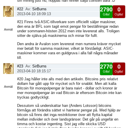
sin mining just nu, hoppas han hinner sälja coinsen bara :D
2790
0
#22
Av:
SirBurns
2013-04-10 18:09:13
Gilla!
Ogilla!
Visa
#21 Finns två ASIC-tillverkare som officiellt säljer maskiner,
sida
den ena är BFL som tagit emot pengar för beställningar redan
Anmäl
under sommaren-hösten 2012 men inte levererat alls. Troligen
sitter de själva på maskinerna och minar för fullt.
Den andra är Avalon som levererat men numera kräver mycket
mer betalt för samma maskiner, vilket är förståeligt. ASIC-
maskiner kommer vara en guldgruva i alla fall några månader
till.
2770
0
#23
Av:
SirBurns
2013-04-10 18:15:17
Gilla!
Ogilla!
Visa
#20 Jag håller inte alls med den artikeln. Bitcoins pris relativt
sida
dollarn har gått upp för mycket och för snabbt. Men att kalla
Anmäl
Bitcoin för monopolpengar är bara naivt - dollar och kronor är
mer monopolpengar än vad Bitcoin är eftersom Bitcoin inte kan
tryckas godtyckligt.
Dessutom så underskattar han (Anders Lotsson) bitcoins
förmåga att förändra sättet vi hanterar pengar på. Med hjälp av
bitcoin så finns det inga restriktioner över att flytta kapital
mellan individer och över landsgränser. Det går på ungefär en
timma och kostar ingenting. Sist jag ville skicka USD