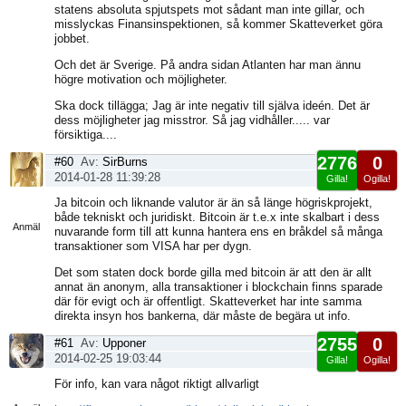
statens absoluta spjutspets mot sådant man inte gillar, och
misslyckas Finansinspektionen, så kommer Skatteverket göra
jobbet.
Och det är Sverige. På andra sidan Atlanten har man ännu
högre motivation och möjligheter.
Ska dock tillägga; Jag är inte negativ till själva ideén. Det är
dess möjligheter jag misstror. Så jag vidhåller..... var
försiktiga....
2776
0
#60
Av:
SirBurns
2014-01-28 11:39:28
Gilla!
Ogilla!
Visa
Ja bitcoin och liknande valutor är än så länge högriskprojekt,
sida
både tekniskt och juridiskt. Bitcoin är t.e.x inte skalbart i dess
Anmäl
nuvarande form till att kunna hantera ens en bråkdel så många
transaktioner som VISA har per dygn.
Det som staten dock borde gilla med bitcoin är att den är allt
annat än anonym, alla transaktioner i blockchain finns sparade
där för evigt och är offentligt. Skatteverket har inte samma
direkta insyn hos bankerna, där måste de begära ut info.
2755
0
#61
Av:
Upponer
2014-02-25 19:03:44
Gilla!
Ogilla!
Visa
För info, kan vara något riktigt allvarligt
sida