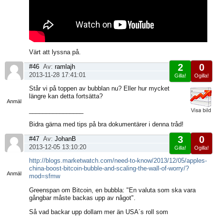
Värt att lyssna på.
2
0
#46
Av:
ramlajh
2013-11-28 17:41:01
Gilla!
Ogilla!
Visa
Står vi på toppen av bubblan nu? Eller hur mycket
sida
längre kan detta fortsätta?
Anmäl
________________
Bidra gärna med tips på bra dokumentärer i denna tråd!
3
0
#47
Av:
JohanB
2013-12-05 13:10:20
Gilla!
Ogilla!
Visa
http://blogs.marketwatch.com/need-to-know/2013/12/05/apples-
sida
china-boost-bitcoin-bubble-and-scaling-the-wall-of-worry/?
Anmäl
mod=sfmw
Greenspan om Bitcoin, en bubbla: "En valuta som ska vara
gångbar måste backas upp av något".
Så vad backar upp dollarn mer än USA´s roll som