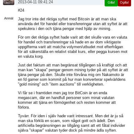
2013-04-11 09:41:24
Gilla!
Ogilla!
Visa
#24
sida
Anmäl
Jag tror inte det riktiga syftet med Bitcoin är att man ska
använda det för handel eller transfereringar utan att syftet är att
spekulera i den och tjäna pengar med hjälp av mining.
För om det riktiga syftet hade varit att det skulle vara en valuta
för handel och transfereringar så hade en av dom viktigaste
uppgifterna varit att matcha volymen/utbudet mot efterfrågan
för att säkerställa en relativt stabil kurs, eller pegga kursen mot
en valuta korg.
Just det faktum att man begränsat tillgången så kraftigt och att
man kan "skapa" pengar genom mining tyder på att syftet är att
tjäna pengar på den. Skulle inte förvåna mig om Nakamoto är
en fd gamer som kommit på hur man konverterar spelvärldens
"gold mining" och "item auctions" till verkligheten.
Vi får se i framtiden men jag tror BitCoin är en enda
megascam, där en handfull personer som minat valutan
kommer att tjäna en förmögenhet och resten kommer att
förlora.
Tyvärr. För iden i själv hade varit intressant. Men det är ju så
man ska förklä en scam, som något gott och ädelt. Den
artificiella begränsningen av tillgång samt att ett fåtal individer
själva "skapar" valutan tyder dock på mindre ädla syften.