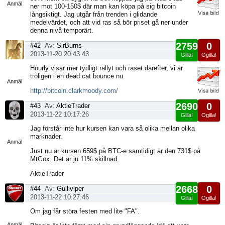
Anmäl
ner mot 100-150$ där man kan köpa på sig bitcoin
långsiktigt. Jag utgår från trenden i glidande
medelvärdet, och att vid ras så bör priset gå ner under
denna nivå temporärt.
2759
0
#42
Av:
SirBurns
2013-11-20 20:43:43
Gilla!
Ogilla!
Visa
Hourly visar mer tydligt rallyt och raset därefter, vi är
sida
troligen i en dead cat bounce nu.
Anmäl
http://bitcoin.clarkmoody.com/
2690
0
#43
Av:
AktieTrader
2013-11-22 10:17:26
Gilla!
Ogilla!
Visa
Jag förstår inte hur kursen kan vara så olika mellan olika
sida
marknader.
Anmäl
Just nu är kursen 659$ på BTC-e samtidigt är den 731$ på
MtGox. Det är ju 11% skillnad.
AktieTrader
2668
0
#44
Av:
Gulliviper
2013-11-22 10:27:46
Gilla!
Ogilla!
Visa
Om jag får störa festen med lite "FA".
sida
Anmäl