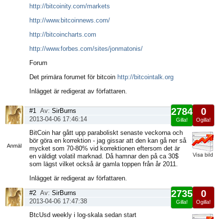
http://bitcoinity.com/markets
http://www.bitcoinnews.com/
http://bitcoincharts.com
http://www.forbes.com/sites/jonmatonis/
Forum
Det primära forumet för bitcoin
http://bitcointalk.org
Inlägget är redigerat av författaren.
2784
0
#1
Av:
SirBurns
2013-04-06 17:46:14
Gilla!
Ogilla!
Visa
BitCoin har gått upp paraboliskt senaste veckorna och
sida
bör göra en korrektion - jag gissar att den kan gå ner så
Anmäl
mycket som 70-80% vid korrektionen eftersom det är
en väldigt volatil marknad. Då hamnar den på ca 30$
som lägst vilket också är gamla toppen från år 2011.
Inlägget är redigerat av författaren.
2735
0
#2
Av:
SirBurns
2013-04-06 17:47:38
Gilla!
Ogilla!
Visa
BtcUsd weekly i log-skala sedan start