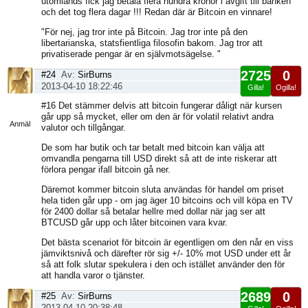
utomlands fick jag betala flera hundra kronor i avgift till banken
och det tog flera dagar !!! Redan där är Bitcoin en vinnare!
"För nej, jag tror inte på Bitcoin. Jag tror inte på den
libertarianska, statsfientliga filosofin bakom. Jag tror att
privatiserade pengar är en självmotsägelse. "
2725
0
#24
Av:
SirBurns
2013-04-10 18:22:46
Gilla!
Ogilla!
Visa
#16 Det stämmer delvis att bitcoin fungerar dåligt när kursen
sida
går upp så mycket, eller om den är för volatil relativt andra
Anmäl
valutor och tillgångar.
De som har butik och tar betalt med bitcoin kan välja att
omvandla pengarna till USD direkt så att de inte riskerar att
förlora pengar ifall bitcoin gå ner.
Däremot kommer bitcoin sluta användas för handel om priset
hela tiden går upp - om jag äger 10 bitcoins och vill köpa en TV
för 2400 dollar så betalar hellre med dollar när jag ser att
BTCUSD går upp och låter bitcoinen vara kvar.
Det bästa scenariot för bitcoin är egentligen om den når en viss
jämviktsnivå och därefter rör sig +/- 10% mot USD under ett år
så att folk slutar spekulera i den och istället använder den för
att handla varor o tjänster.
2689
0
#25
Av:
SirBurns
2013-04-10 20:38:48