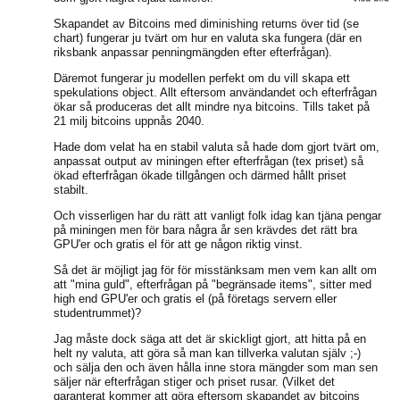
Skapandet av Bitcoins med diminishing returns över tid (se
chart) fungerar ju tvärt om hur en valuta ska fungera (där en
riksbank anpassar penningmängden efter efterfrågan).
Däremot fungerar ju modellen perfekt om du vill skapa ett
spekulations object. Allt eftersom användandet och efterfrågan
ökar så produceras det allt mindre nya bitcoins. Tills taket på
21 milj bitcoins uppnås 2040.
Hade dom velat ha en stabil valuta så hade dom gjort tvärt om,
anpassat output av miningen efter efterfrågan (tex priset) så
ökad efterfrågan ökade tillgången och därmed hållt priset
stabilt.
Och visserligen har du rätt att vanligt folk idag kan tjäna pengar
på miningen men för bara några år sen krävdes det rätt bra
GPU'er och gratis el för att ge någon riktig vinst.
Så det är möjligt jag för för misstänksam men vem kan allt om
att "mina guld", efterfrågan på "begränsade items", sitter med
high end GPU'er och gratis el (på företags servern eller
studentrummet)?
Jag måste dock säga att det är skickligt gjort, att hitta på en
helt ny valuta, att göra så man kan tillverka valutan själv ;-)
och sälja den och även hålla inne stora mängder som man sen
säljer när efterfrågan stiger och priset rusar. (Vilket det
garanterat kommer att göra eftersom skapandet av bitcoins