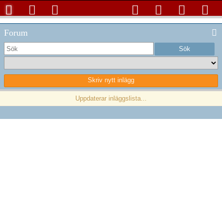
Forum
GRUPP:
HUVUDFORUM
Nyfiken
3942
0
#0
Av:
Strövarn
2022-08-23 20:02:28
Gilla!
Ogilla!
Visa
Skriv nytt inlägg
En app för 1$/ dag.
sida
Anmäl
Vilken avkastning i %/ år och det skulle kännas riktigt bra?
Föregående
1
Nästa
Uppdaterar inläggslista...
/Strövarn
3996
0
#1
Av:
johan
2022-08-25 16:45:26
Gilla!
Ogilla!
Visa
Du får nog förklara mer för att åtminstone jag ska förstå vad du
sida
frågar om.
Anmäl
// Johan
Systemutvecklare på Aktieguiden
3895
0
#2
Av:
Strövarn
2022-08-25 19:57:16
Gilla!
Ogilla!