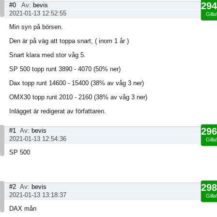
294
#0
Av:
bevis
2021-01-13 12:52:55
Gilla
Min syn på börsen.
Den är på väg att toppa snart, ( inom 1 år )
Snart klara med stor våg 5.
SP 500 topp runt 3890 - 4070 (50% ner)
Dax topp runt 14600 - 15400 (38% av våg 3 ner)
OMX30 topp runt 2010 - 2160 (38% av våg 3 ner)
Inlägget är redigerat av författaren.
296
#1
Av:
bevis
2021-01-13 12:54:36
Gilla
SP 500
298
#2
Av:
bevis
2021-01-13 13:18:37
Gilla
DAX mån