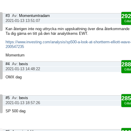
292
#3
Av:
Momentumtradarn
2021-01-13 13:51:07
Gilla
Kan återigen inte nog uttrycka min uppskattning över dina återkommande
Ta dig gärna en titt på den här analytikerns EWT.
https://www.investing.com/analysis/sp500-a-look-at-shortterm-elliott-wave
200547235
Momentum
288
#4
Av:
bevis
2021-01-13 14:48:22
Gilla
OMX dag
285
#5
Av:
bevis
2021-01-13 18:57:26
Gilla
SP 500 dag