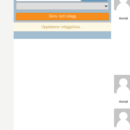
Visa sida
Skriv nytt inlägg
Anmäl
Föregående
1
Nästa
Uppdaterar inläggslista...
Visa sida
Anmäl