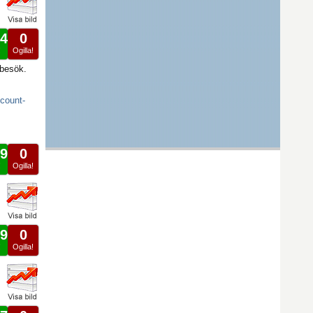
4
0
!
Ogilla!
 besök.
-count-
9
0
!
Ogilla!
9
0
!
Ogilla!