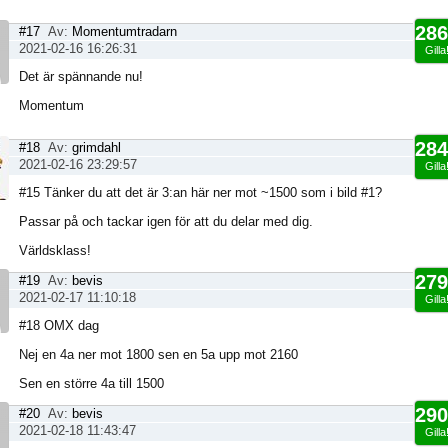
286
#17
Av:
Momentumtradarn
2021-02-16 16:26:31
Gilla
Det är spännande nu!
Momentum
284
#18
Av:
grimdahl
2021-02-16 23:29:57
Gilla
#15 Tänker du att det är 3:an här ner mot ~1500 som i bild #1?
Passar på och tackar igen för att du delar med dig.
Världsklass!
279
#19
Av:
bevis
2021-02-17 11:10:18
Gilla
#18 OMX dag
Nej en 4a ner mot 1800 sen en 5a upp mot 2160
Sen en större 4a till 1500
290
#20
Av:
bevis
2021-02-18 11:43:47
Gilla