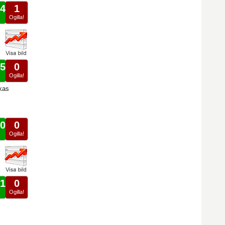
4
1
!
Ogilla!
5
0
!
Ogilla!
nkas
0
0
!
Ogilla!
1
0
!
Ogilla!