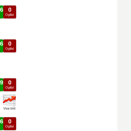
6
0
!
Ogilla!
6
0
!
Ogilla!
9
0
!
Ogilla!
6
0
!
Ogilla!