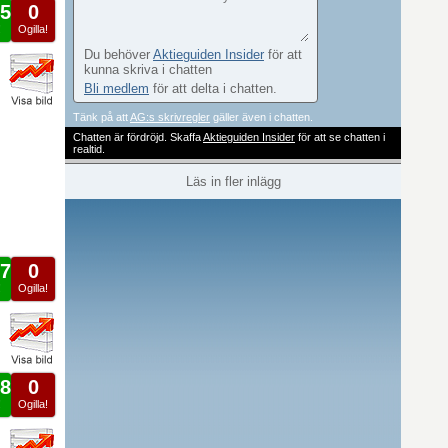
5
0
!
Ogilla!
Du behöver
Aktieguiden Insider
för att
kunna skriva i chatten
Bli medlem
för att delta i chatten.
Tänk på att
AG:s skrivregler
gäller även i chatten.
Chatten är fördröjd. Skaffa
Aktieguiden Insider
för att se chatten i
realtid.
Läs in fler inlägg
7
0
!
Ogilla!
8
0
!
Ogilla!