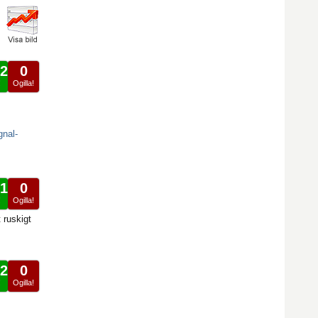
2
0
!
Ogilla!
gnal-
1
0
!
Ogilla!
 ruskigt
2
0
!
Ogilla!