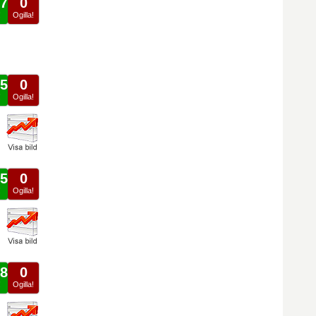
7
0
!
Ogilla!
5
0
!
Ogilla!
5
0
!
Ogilla!
8
0
!
Ogilla!