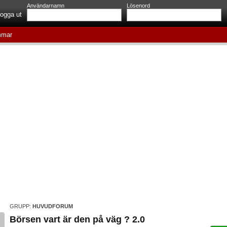
Användarnamn
Lösenord
ogga ut
mar
GRUPP:
HUVUDFORUM
Börsen vart är den på väg ? 2.0