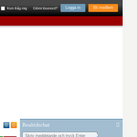
Bli medlem
Kom ihåg mig
Glömt lösenord?
Realtidschat