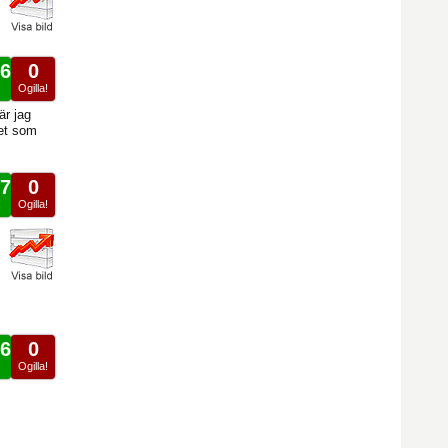
6
0
!
Ogilla!
är jag
det som
7
0
!
Ogilla!
6
0
!
Ogilla!