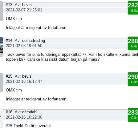
282
#13
Av:
bevis
2021-02-07 21:25:01
Gilla
OMX tim
Inlägget är redigerat av författaren.
288
#14
Av:
solna.trading
2021-02-08 19:01:50
Gilla
Tack bevis för dina funderingar uppskattat ?? .Var i tid skulle vi kunna tä
toppen bli? Kanske klassiskt datum början på mars?
290
#15
Av:
bevis
2021-02-16 16:12:47
Gilla
OMX tim
Inlägget är redigerat av författaren.
283
#16
Av:
grimdahl
2021-02-16 16:22:30
Gilla
#15 Tack! Du är suverän!