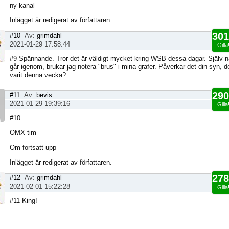
ny kanal
Inlägget är redigerat av författaren.
301
#10
Av:
grimdahl
2021-01-29 17:58:44
Gilla
#9 Spännande. Tror det är väldigt mycket kring WSB dessa dagar. Själv n
går igenom, brukar jag notera "brus" i mina grafer. Påverkar det din syn, 
varit denna vecka?
290
#11
Av:
bevis
2021-01-29 19:39:16
Gilla
#10
OMX tim
Om fortsatt upp
Inlägget är redigerat av författaren.
278
#12
Av:
grimdahl
2021-02-01 15:22:28
Gilla
#11 King!