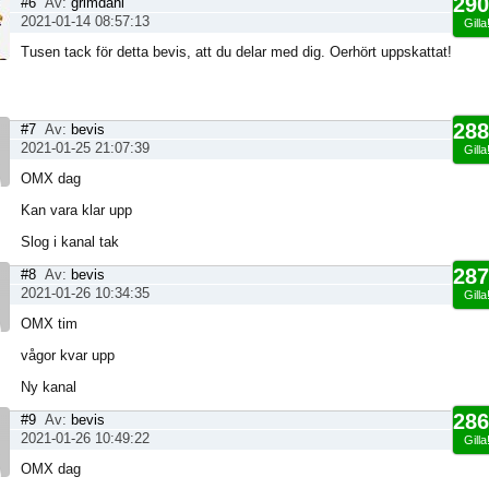
290
#6
Av:
grimdahl
2021-01-14 08:57:13
Gilla
Tusen tack för detta bevis, att du delar med dig. Oerhört uppskattat!
288
#7
Av:
bevis
2021-01-25 21:07:39
Gilla
OMX dag
Kan vara klar upp
Slog i kanal tak
287
#8
Av:
bevis
2021-01-26 10:34:35
Gilla
OMX tim
vågor kvar upp
Ny kanal
286
#9
Av:
bevis
2021-01-26 10:49:22
Gilla
OMX dag