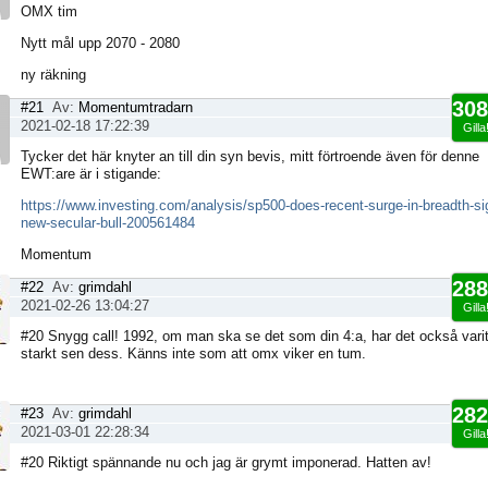
OMX tim
Nytt mål upp 2070 - 2080
ny räkning
308
#21
Av:
Momentumtradarn
2021-02-18 17:22:39
Gilla
Tycker det här knyter an till din syn bevis, mitt förtroende även för denne
EWT:are är i stigande:
https://www.investing.com/analysis/sp500-does-recent-surge-in-breadth-si
new-secular-bull-200561484
Momentum
288
#22
Av:
grimdahl
2021-02-26 13:04:27
Gilla
#20 Snygg call! 1992, om man ska se det som din 4:a, har det också varit
starkt sen dess. Känns inte som att omx viker en tum.
282
#23
Av:
grimdahl
2021-03-01 22:28:34
Gilla
#20 Riktigt spännande nu och jag är grymt imponerad. Hatten av!