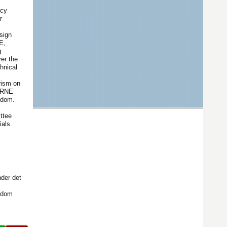
ncy
r
sign
E,
g
er the
hnical
rism on
CBRNE
gdom.
ttee
ials
nder det
ngdom