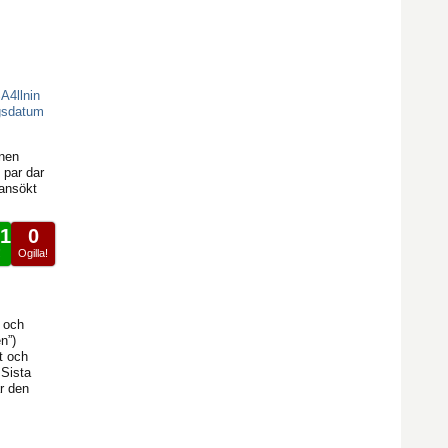
4llnin
gsdatum
onen
 par dar
 ansökt
1
0
!
Ogilla!
 och
n”)
t och
 Sista
r den