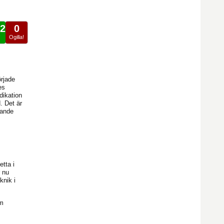
2
0
!
Ogilla!
örjade
es
dikation
. Det är
gande
etta i
 nu
knik i
om