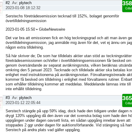
358
#2
Av:
plytech
2023-01-08 18:12:32
Gilla
Serstechs företrädesemission tecknad till 152%, bolaget genomför
övertilldelningsemission
2023-01-05 15:50 • GlobeNewswire
Det var bra att emissionen fick en hög teckningsgrad och att man även g
övertilldelningsemission, jag anmälde mig även för det, vet ej ännu om jag
någon extra tilldelning.
Så här skriver de; De som har tilldelats aktier utan stöd av teckningsrätter
företrädesemissionen och/eller i övertilldelningsemissionen får besked om
genom översändande av separat avräkningsnota, vilken beräknas utsänd
omkring den 5 januari 2023. Tecknade och tilldelade aktier ska betalas kon
enlighet med instruktionerna på avräkningsnotan. Förvaltarregistrerade ak
kommer få besked om tilldelning i enlighet med förvaltarens rutiner. Enbar
som erhåller tilldelning kommer att meddelas. Meddelande lämnas inte til
inte erhållit tilldelning.
365
#3
Av:
plytech
2023-01-12 22:05:44
Gilla
Serstech stängde på upp 59% idag, dock hade den tidigare under dagen n
drygt 120% uppgång då den även var det svenska bolag som hade den h
uppgången under dagen oavsett lista, en sådan uppgång innebar även att
stoppades 2 ggr under dagen för auktionsförfarande. Vid stängning så h
Serstech på andra plats vad gäller uppgång.