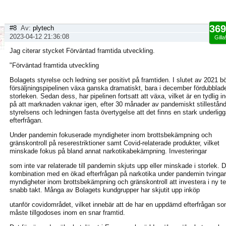
369
#8
Av:
plytech
2023-04-12 21:36:08
Gilla
Jag citerar stycket Förväntad framtida utveckling.
"Förväntad framtida utveckling
Bolagets styrelse och ledning ser positivt på framtiden. I slutet av 2021 b
försäljningspipelinen växa ganska dramatiskt, bara i december fördubblad
storleken. Sedan dess, har pipelinen fortsatt att växa, vilket är en tydlig in
på att marknaden vaknar igen, efter 30 månader av pandemiskt stillestånd
styrelsens och ledningen fasta övertygelse att det finns en stark underlig
efterfrågan.
Under pandemin fokuserade myndigheter inom brottsbekämpning och
gränskontroll på reserestriktioner samt Covid-relaterade produkter, vilket
minskade fokus på bland annat narkotikabekämpning. Investeringar
som inte var relaterade till pandemin skjuts upp eller minskade i storlek. D
kombination med en ökad efterfrågan på narkotika under pandemin tvingar
myndigheter inom brottsbekämpning och gränskontroll att investera i ny te
snabb takt. Många av Bolagets kundgrupper har skjutit upp inköp
utanför covidområdet, vilket innebär att de har en uppdämd efterfrågan s
måste tillgodoses inom en snar framtid.