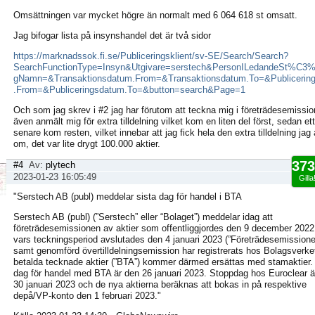
Omsättningen var mycket högre än normalt med 6 064 618 st omsatt.
Jag bifogar lista på insynshandel det är två sidor
https://marknadssok.fi.se/Publiceringsklient/sv-SE/Search/Search?
SearchFunctionType=Insyn&Utgivare=serstech&PersonILedandeSt%C3%A
gNamn=&Transaktionsdatum.From=&Transaktionsdatum.To=&Publicerin
.From=&Publiceringsdatum.To=&button=search&Page=1
Och som jag skrev i #2 jag har förutom att teckna mig i företrädesemissi
även anmält mig för extra tilldelning vilket kom en liten del först, sedan ett
senare kom resten, vilket innebar att jag fick hela den extra tilldelning jag
om, det var lite drygt 100.000 aktier.
373
#4
Av:
plytech
2023-01-23 16:05:49
Gilla
"Serstech AB (publ) meddelar sista dag för handel i BTA
Serstech AB (publ) (”Serstech” eller “Bolaget”) meddelar idag att
företrädesemissionen av aktier som offentliggjordes den 9 december 2022
vars teckningsperiod avslutades den 4 januari 2023 (”Företrädesemissione
samt genomförd övertilldelningsemission har registrerats hos Bolagsverke
betalda tecknade aktier (”BTA”) kommer därmed ersättas med stamaktier.
dag för handel med BTA är den 26 januari 2023. Stoppdag hos Euroclear ä
30 januari 2023 och de nya aktierna beräknas att bokas in på respektive
depå/VP-konto den 1 februari 2023."