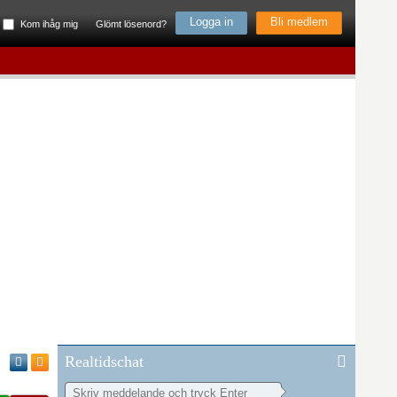
Bli medlem
Kom ihåg mig
Glömt lösenord?
Realtidschat