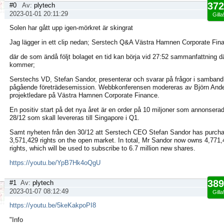
372
#0
Av:
plytech
2023-01-01 20:11:29
Gilla
Solen har gått upp igen-mörkret är skingrat
Jag lägger in ett clip nedan; Serstech Q&A Västra Hamnen Corporate Fin
där de som ändå följt bolaget en tid kan börja vid 27:52 sammanfattning dä
kommer;
Serstechs VD, Stefan Sandor, presenterar och svarar på frågor i samban
pågående företrädesemission. Webbkonferensen modereras av Björn And
projektledare på Västra Hamnen Corporate Finance.
En positiv start på det nya året är en order på 10 miljoner som annonsera
28/12 som skall levereras till Singapore i Q1.
Samt nyheten från den 30/12 att Serstech CEO Stefan Sandor has purch
3,571,429 rights on the open market. In total, Mr Sandor now owns 4,771
rights, which will be used to subscribe to 6.7 million new shares.
https://youtu.be/YpB7Hk4oQgU
389
#1
Av:
plytech
2023-01-07 08:12:49
Gilla
https://youtu.be/5keKakpoPI8
"Info