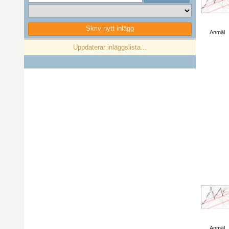
Visa sida
Skriv nytt inlägg
Anmäl
Föregående
1
Nästa
Uppdaterar inläggslista...
Visa sida
Anmäl