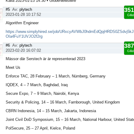
Källa 2023-01-23 14:30 • GlobeNewswire
351
#5
Av:
plytech
2023-01-28 10:17:52
Gilla
Algorithm Engineer
https://www.simplyhired.se/job/URxcyAVWbJ0hdmEdQpjHRDS0ZSdvj5k
OIa4FuY1UVJO2f2rg
387
#6
Av:
plytech
2023-02-20 16:07:02
Gilla
Mässor där Serstech är är representerad 2023
Meet Us
Enforce TAC, 28 February – 1 March, Nürnberg, Germany
IQDEX, 4 – 7 March, Baghdad, Iraq
Secure Expo, 7 – 9 March, Nairobi, Kenya
Security & Policing, 14 – 16 March, Farnborough, United Kingdom
CBRN Indonesia, 14 – 15 March, Jakarta, Indonesia
Joint Civil DoD Symposium, 15 – 16 March, National Harbour, United Stat
PolSecure, 25 – 27 April, Kielce, Poland