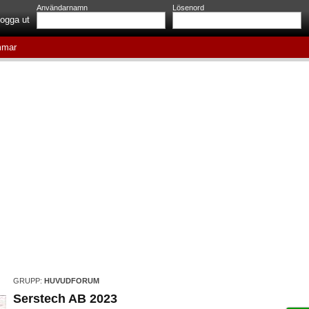
Användarnamn
Lösenord
ogga ut
mar
GRUPP:
HUVUDFORUM
Serstech AB 2023