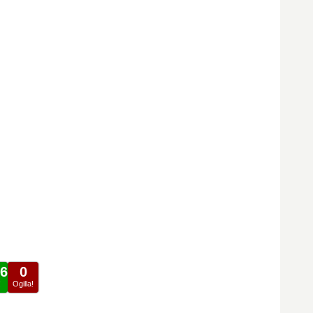
6
0
!
Ogilla!