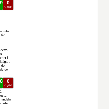
9
0
!
Ogilla!
enomför
 får
 i
 detta
as
tant i
tieägare
t de
l de som
8
0
!
Ogilla!
ått
ögsta
 handeln
amnade