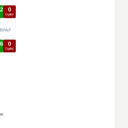
2
0
!
Ogilla!
J5VVoT
6
0
!
Ogilla!
es