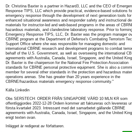
Dr. Christina Baxter is a partner in Hazard3, LLC and the CEO of Emerge
Response TIPS, LLC which provide practical, evidence-based solutions fo
emergency response through the development of next generation tools for
enhanced situational awareness and responder safety and instructional de
materials for instructor-led and web-based programs in the areas of CBRN
hazardous materials, and clandestine laboratory response. Prior to formin
Emergency Response TIPS, LLC, Dr. Baxter was the program manager ov
CBRNE program at the Department of Defense's Combating Terrorism Tec
Support Office where she was responsible for managing domestic and
international CBRNE research and development programs to combat terro
behalf of the U.S. Government, as well as overseeing the international 
agreements with Australia, Canada, Israel, Singapore, and the United Kin
Dr. Baxter is the chairperson for the National Fire Protection Association
standards for CBRNE personal protective equipment. She is also a commi
member for several other standards in the protection and hazardous mater
operations arenas. She has greater than 20 years experience in the
CBRNE/hazardous materials emergency response community."
Källa Linkedin
Obs SERSTECH: ORDER FRÅN SINGAPORE VÄRD 10 MLN KR som
offentliggjordes 2022-12-28 Ordern kommer att faktureras och levereras u
första kvartalet 2023. Intressant med det samarbetet gällande CBRNE
agreements with Australia, Canada, Israel, Singapore, and the United Ki
enigt texten ovan.
Inlägget är redigerat av författaren.