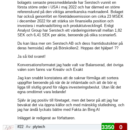
bolagets senaste pressmeddelande har Serstech vunnit en
första större order i USA i maj 2022 och har därmed en större
referenskund på den viktiga amerikanska marknaden4. Bolaget
har också genomfört en företrädesemission om cirka 23 MSEK
i december 2022 för att stärka sin finansiella position och
investera i marknadsföring och produktutveckling4. Enligt
Analyst Group har Serstech ett värderingsintervall mellan 1,82
SEK och 6,41 SEK per aktie, beroende på olika scenarier5.
Du kan läsa mer om Serstech AB och dess framtidsutsikter på
deras hemsida1 eller på Börskollen2. Hoppas det hjälper! ??
Ja så löd svaret!
Konversationsformatet jag hade valt var Balanserad, det övriga
valen som fanns var Kreativ och Exakt
Jag kan snabbt konstatera att de saknar förmåga att sortera
uppgifter beroende på när de är inhämtade och att de bör ej
ligga till slutlig grund för några investeringsbeslut. Utan låt det
egna omdömet vara ledande!
Själv är jag positiv till företaget, men det beror på att jag har
bevakat det via öppna källor och med mänsklig slutledning, och
jag har ändå lyckats bättre med Fakta än Bing AI
Inlägget är redigerat av författaren.
3350
0
#22
Av:
plytech