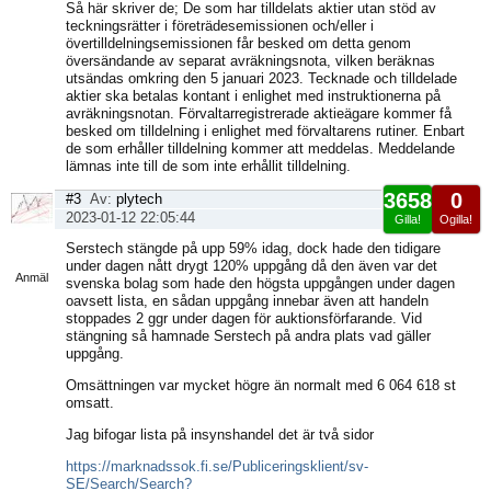
Så här skriver de; De som har tilldelats aktier utan stöd av
teckningsrätter i företrädesemissionen och/eller i
övertilldelningsemissionen får besked om detta genom
översändande av separat avräkningsnota, vilken beräknas
utsändas omkring den 5 januari 2023. Tecknade och tilldelade
aktier ska betalas kontant i enlighet med instruktionerna på
avräkningsnotan. Förvaltarregistrerade aktieägare kommer få
besked om tilldelning i enlighet med förvaltarens rutiner. Enbart
de som erhåller tilldelning kommer att meddelas. Meddelande
lämnas inte till de som inte erhållit tilldelning.
3658
0
#3
Av:
plytech
2023-01-12 22:05:44
Gilla!
Ogilla!
Visa
Serstech stängde på upp 59% idag, dock hade den tidigare
sida
under dagen nått drygt 120% uppgång då den även var det
Anmäl
svenska bolag som hade den högsta uppgången under dagen
oavsett lista, en sådan uppgång innebar även att handeln
stoppades 2 ggr under dagen för auktionsförfarande. Vid
stängning så hamnade Serstech på andra plats vad gäller
uppgång.
Omsättningen var mycket högre än normalt med 6 064 618 st
omsatt.
Jag bifogar lista på insynshandel det är två sidor
https://marknadssok.fi.se/Publiceringsklient/sv-
SE/Search/Search?