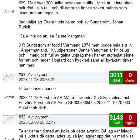
Visa
#29. Med över 300 unika besökare hittills i år så är ju inte siten
sida
helt död i alla fall, och till detta så finnes säkert många som
Anmäl
läser utan att logga in.
Jag väljer att Citera titeln på en bok av Sundström, Johan
Rudolf.
"Ja ä inte dö än, sa Janne Vängman"
J R Sundström är född i Värmland 1874 men bodde hela sitt liv
i Ångermanland. Huvudpersonen Janne Vängman är knipslug
och illmarig och full av galna upptåg men har ett utpräglat sinne
för rätt och heder. Högfärd och hyckleri samt all byråkrati driver
han med.
3011
0
#31
Av:
plytech
2023-11-28 20:55:32
Gilla!
Ogilla!
Visa
Hittade insynshandel
sida
Anmäl
2023-11-13 Serstech AB Märta Lewander Xu Styrelseledamot
Förvärv Serstech AB Aktie SE0005365095 2023-11-10 70 000
Antal 0,55 SEK
3143
0
#32
Av:
plytech
2023-12-03 20:22:47
Gilla!
Ogilla!
Visa
Ta er gärna tid med att kolla på detta avsnitt. Då jag var inlagd
sida
på sjukhus då detta lades ut, så jag lägger upp det nu med viss
Anmäl