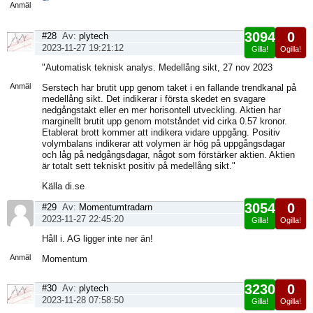
Anmäl
3094
0
#28
Av:
plytech
2023-11-27 19:21:12
Gilla!
Ogilla!
Visa
"Automatisk teknisk analys. Medellång sikt, 27 nov 2023
sida
Anmäl
Serstech har brutit upp genom taket i en fallande trendkanal på
medellång sikt. Det indikerar i första skedet en svagare
nedgångstakt eller en mer horisontell utveckling. Aktien har
marginellt brutit upp genom motståndet vid cirka 0.57 kronor.
Etablerat brott kommer att indikera vidare uppgång. Positiv
volymbalans indikerar att volymen är hög på uppgångsdagar
och låg på nedgångsdagar, något som förstärker aktien. Aktien
är totalt sett tekniskt positiv på medellång sikt."
Källa di.se
3054
0
#29
Av:
Momentumtradarn
2023-11-27 22:45:20
Gilla!
Ogilla!
Visa
Håll i. AG ligger inte ner än!
sida
Anmäl
Momentum
3230
0
#30
Av:
plytech
2023-11-28 07:58:50
Gilla!
Ogilla!