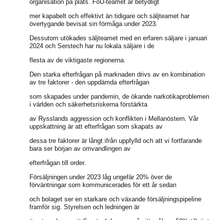
organisation på plats. FoU-teamet är betydligt
mer kapabelt och effektivt än tidigare och säljteamet har
övertygande bevisat sin förmåga under 2023.
Dessutom utökades säljteamet med en erfaren säljare i januari
2024 och Serstech har nu lokala säljare i de
flesta av de viktigaste regionerna.
Den starka efterfrågan på marknaden drivs av en kombination
av tre faktorer - den uppdämda efterfrågan
som skapades under pandemin, de ökande narkotikaproblemen
i världen och säkerhetsriskerna förstärkta
av Rysslands aggression och konflikten i Mellanöstern. Vår
uppskattning är att efterfrågan som skapats av
dessa tre faktorer är långt ifrån uppfylld och att vi fortfarande
bara ser början av omvandlingen av
efterfrågan till order.
Försäljningen under 2023 låg ungefär 20% över de
förväntningar som kommunicerades för ett år sedan
och bolaget ser en starkare och växande försäljningspipeline
framför sig. Styrelsen och ledningen är