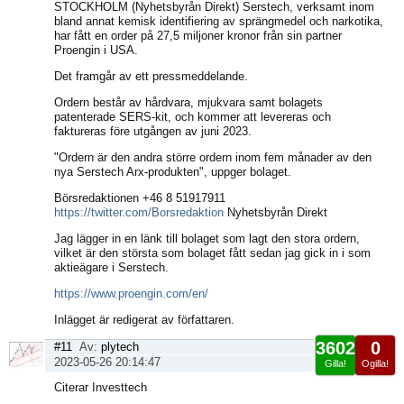
STOCKHOLM (Nyhetsbyrån Direkt) Serstech, verksamt inom
bland annat kemisk identifiering av sprängmedel och narkotika,
har fått en order på 27,5 miljoner kronor från sin partner
Proengin i USA.
Det framgår av ett pressmeddelande.
Ordern består av hårdvara, mjukvara samt bolagets
patenterade SERS-kit, och kommer att levereras och
faktureras före utgången av juni 2023.
"Ordern är den andra större ordern inom fem månader av den
nya Serstech Arx-produkten", uppger bolaget.
Börsredaktionen +46 8 51917911
https://twitter.com/Borsredaktion
Nyhetsbyrån Direkt
Jag lägger in en länk till bolaget som lagt den stora ordern,
vilket är den största som bolaget fått sedan jag gick in i som
aktieägare i Serstech.
https://www.proengin.com/en/
Inlägget är redigerat av författaren.
3602
0
#11
Av:
plytech
2023-05-26 20:14:47
Gilla!
Ogilla!
Visa
Citerar Investtech
sida