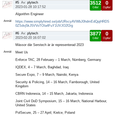
3512
0
#5
Av:
plytech
2023-01-28 10:17:52
Gilla!
Ogilla!
Visa
Algorithm Engineer
sida
Anmäl
https://www.simplyhired.se/job/URxcyAVWbJ0hdmEdQpjHRDS
0ZSdvj5kJ5VVoTOIa4FuY1UVJO2f2rg
3877
0
#6
Av:
plytech
2023-02-20 16:07:02
Gilla!
Ogilla!
Visa
Mässor där Serstech är är representerad 2023
sida
Anmäl
Meet Us
Enforce TAC, 28 February – 1 March, Nürnberg, Germany
IQDEX, 4 – 7 March, Baghdad, Iraq
Secure Expo, 7 – 9 March, Nairobi, Kenya
Security & Policing, 14 – 16 March, Farnborough, United
Kingdom
CBRN Indonesia, 14 – 15 March, Jakarta, Indonesia
Joint Civil DoD Symposium, 15 – 16 March, National Harbour,
United States
PolSecure, 25 – 27 April, Kielce, Poland