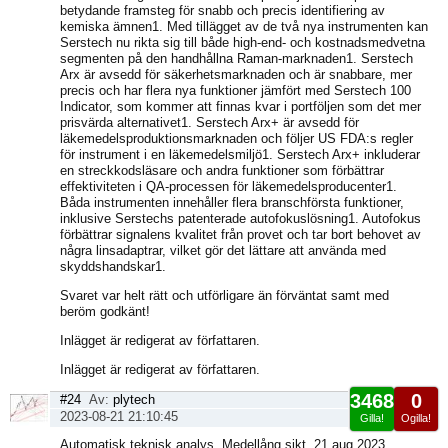
betydande framsteg för snabb och precis identifiering av
kemiska ämnen1. Med tillägget av de två nya instrumenten kan
Serstech nu rikta sig till både high-end- och kostnadsmedvetna
segmenten på den handhållna Raman-marknaden1. Serstech
Arx är avsedd för säkerhetsmarknaden och är snabbare, mer
precis och har flera nya funktioner jämfört med Serstech 100
Indicator, som kommer att finnas kvar i portföljen som det mer
prisvärda alternativet1. Serstech Arx+ är avsedd för
läkemedelsproduktionsmarknaden och följer US FDA:s regler
för instrument i en läkemedelsmiljö1. Serstech Arx+ inkluderar
en streckkodsläsare och andra funktioner som förbättrar
effektiviteten i QA-processen för läkemedelsproducenter1.
Båda instrumenten innehåller flera branschförsta funktioner,
inklusive Serstechs patenterade autofokuslösning1. Autofokus
förbättrar signalens kvalitet från provet och tar bort behovet av
några linsadaptrar, vilket gör det lättare att använda med
skyddshandskar1.
Svaret var helt rätt och utförligare än förväntat samt med
beröm godkänt!
Inlägget är redigerat av författaren.
Inlägget är redigerat av författaren.
3468
0
#24
Av:
plytech
2023-08-21 21:10:45
Gilla!
Ogilla!
Visa
Automatisk teknisk analys. Medellång sikt, 21 aug 2023