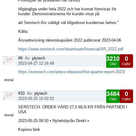
Prototyper av produkten har funnits
tillgängliga under hela 2022 och har kunnat förevisas för
kunder. Demonstrationerna för kunder visar på
att Serstech Arx väldigt väl tillgodoser kundernas behov."
Källa;
Årsredovisning räkenskapsåret 2022 publicerat 2023-04-06
https://www.serstech.com/downloads/financial/AR_2022.pdf
3210
0
#9
Av:
plytech
2023-04-27 12:16:49
Gilla!
Ogilla!
Visa
https://serstech.com/press-releases/first-quarter-report-2023/
sida
Anmäl
3484
0
#10
Av:
plytech
2023-05-25 16:02:52
Gilla!
Ogilla!
Visa
SERSTECH: ORDER VÄRD 27,5 MLN KR FRÅN PARTNER I
sida
USA
Anmäl
2023-05-25 08:50 • Nyhetsbyrån Direkt •
Kopiera länk