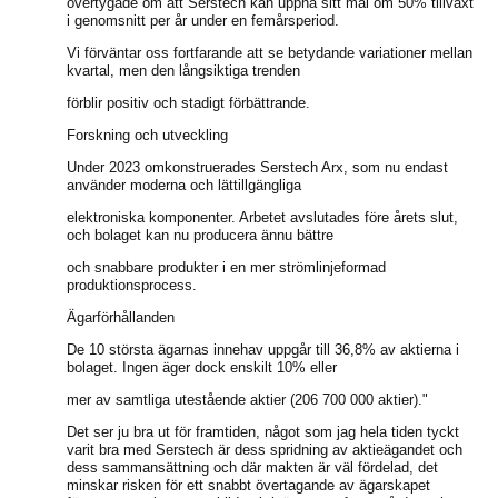
övertygade om att Serstech kan uppnå sitt mål om 50% tillväxt
i genomsnitt per år under en femårsperiod.
Vi förväntar oss fortfarande att se betydande variationer mellan
kvartal, men den långsiktiga trenden
förblir positiv och stadigt förbättrande.
Forskning och utveckling
Under 2023 omkonstruerades Serstech Arx, som nu endast
använder moderna och lättillgängliga
elektroniska komponenter. Arbetet avslutades före årets slut,
och bolaget kan nu producera ännu bättre
och snabbare produkter i en mer strömlinjeformad
produktionsprocess.
Ägarförhållanden
De 10 största ägarnas innehav uppgår till 36,8% av aktierna i
bolaget. Ingen äger dock enskilt 10% eller
mer av samtliga utestående aktier (206 700 000 aktier)."
Det ser ju bra ut för framtiden, något som jag hela tiden tyckt
varit bra med Serstech är dess spridning av aktieägandet och
dess sammansättning och där makten är väl fördelad, det
minskar risken för ett snabbt övertagande av ägarskapet