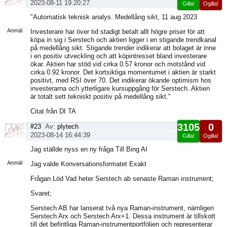
2023-08-11 19:20:27
Gilla!
Ogilla!
Visa
"Automatisk teknisk analys. Medellång sikt, 11 aug 2023
sida
Anmäl
Investerare har över tid stadigt betalt allt högre priser för att
köpa in sig i Serstech och aktien ligger i en stigande trendkanal
på medellång sikt. Stigande trender indikerar att bolaget är inne
i en positiv utveckling och att köpintresset bland investerare
ökar. Aktien har stöd vid cirka 0.57 kronor och motstånd vid
cirka 0.92 kronor. Det kortsiktiga momentumet i aktien är starkt
positivt, med RSI över 70. Det indikerar ökande optimism hos
investerarna och ytterligare kursuppgång för Serstech. Aktien
är totalt sett tekniskt positiv på medellång sikt."
Citat från DI TA
3105
0
#23
Av:
plytech
2023-08-14 16:44:39
Gilla!
Ogilla!
Visa
Jag ställde nyss en ny fråga Till Bing AI
sida
Anmäl
Jag valde Konversationsformatet Exakt
Frågan Löd Vad heter Serstech ab senaste Raman instrument;
Svaret;
Serstech AB har lanserat två nya Raman-instrument, nämligen
Serstech Arx och Serstech Arx+1. Dessa instrument är tillskott
till det befintliga Raman-instrumentportföljen och representerar