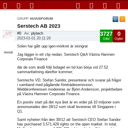
GRUPP:
HUVUDFORUM
Serstech AB 2023
3727
0
#0
Av:
plytech
2023-01-01 20:11:29
Gilla!
Ogilla!
Visa
Solen har gått upp igen-mörkret är skingrat
sida
Anmäl
Jag lägger in ett clip nedan; Serstech Q&A Västra Hamnen
Corporate Finance
där de som ändå följt bolaget en tid kan börja vid 27:52
sammanfattning därefter kommer;
Serstechs VD, Stefan Sandor, presenterar och svarar på frågor
i samband med pågående företrädesemission.
Webbkonferensen modereras av Björn Andersson, projektledare
på Västra Hamnen Corporate Finance.
En positiv start på det nya året är en order på 10 miljoner som
annonserades den 28/12 som skall levereras till Singapore i
Q1.
Samt nyheten från den 30/12 att Serstech CEO Stefan Sandor
has purchased 3,571,429 rights on the open market. In total,