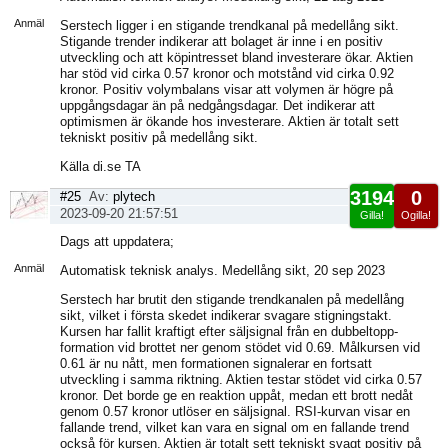
sida
Anmäl
Serstech ligger i en stigande trendkanal på medellång sikt.
Stigande trender indikerar att bolaget är inne i en positiv
utveckling och att köpintresset bland investerare ökar. Aktien
har stöd vid cirka 0.57 kronor och motstånd vid cirka 0.92
kronor. Positiv volymbalans visar att volymen är högre på
uppgångsdagar än på nedgångsdagar. Det indikerar att
optimismen är ökande hos investerare. Aktien är totalt sett
tekniskt positiv på medellång sikt.
Källa di.se TA
3194
0
#25
Av:
plytech
2023-09-20 21:57:51
Gilla!
Ogilla!
Visa
Dags att uppdatera;
sida
Anmäl
Automatisk teknisk analys. Medellång sikt, 20 sep 2023
Serstech har brutit den stigande trendkanalen på medellång
sikt, vilket i första skedet indikerar svagare stigningstakt.
Kursen har fallit kraftigt efter säljsignal från en dubbeltopp-
formation vid brottet ner genom stödet vid 0.69. Målkursen vid
0.61 är nu nått, men formationen signalerar en fortsatt
utveckling i samma riktning. Aktien testar stödet vid cirka 0.57
kronor. Det borde ge en reaktion uppåt, medan ett brott nedåt
genom 0.57 kronor utlöser en säljsignal. RSI-kurvan visar en
fallande trend, vilket kan vara en signal om en fallande trend
också för kursen. Aktien är totalt sett tekniskt svagt positiv på