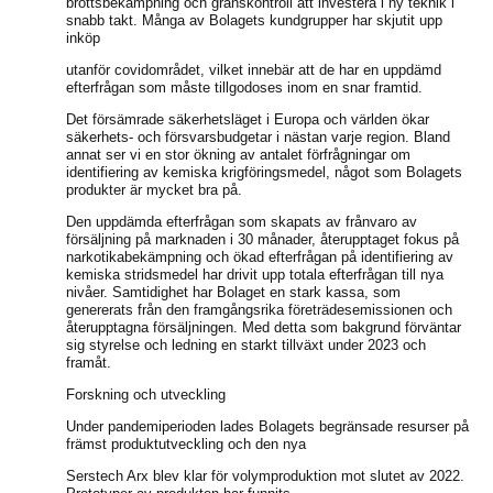
brottsbekämpning och gränskontroll att investera i ny teknik i
snabb takt. Många av Bolagets kundgrupper har skjutit upp
inköp
utanför covidområdet, vilket innebär att de har en uppdämd
efterfrågan som måste tillgodoses inom en snar framtid.
Det försämrade säkerhetsläget i Europa och världen ökar
säkerhets- och försvarsbudgetar i nästan varje region. Bland
annat ser vi en stor ökning av antalet förfrågningar om
identifiering av kemiska krigföringsmedel, något som Bolagets
produkter är mycket bra på.
Den uppdämda efterfrågan som skapats av frånvaro av
försäljning på marknaden i 30 månader, återupptaget fokus på
narkotikabekämpning och ökad efterfrågan på identifiering av
kemiska stridsmedel har drivit upp totala efterfrågan till nya
nivåer. Samtidighet har Bolaget en stark kassa, som
genererats från den framgångsrika företrädesemissionen och
återupptagna försäljningen. Med detta som bakgrund förväntar
sig styrelse och ledning en starkt tillväxt under 2023 och
framåt.
Forskning och utveckling
Under pandemiperioden lades Bolagets begränsade resurser på
främst produktutveckling och den nya
Serstech Arx blev klar för volymproduktion mot slutet av 2022.