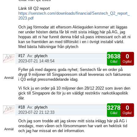
Länk till Q2 report
https://serstech.com/downloads/financial/Serstech_Q2_report_
2023.pdf
Och jag förmodar att eftersom Aktieguiden kommer att läggas
ner under hösten detta får bli mitt sista inlägg här på AG, jag
hoppas att ni har funnit denna tråd så pass intressant och att ni
kan se framtiden an med tillförsikt i en i övrigt instabil värld.
Med bästa hälsningar från plytech
3638
0
#17
Av:
plytech
2023-07-21 14:48:54
Gilla!
Ogilla!
Visa
Fyller på med dagens goda nyhet; Serstech får en order på
sida
drygt 9 miljoner till Singaporesom skall levereras och faktureras
Anmäl
i Q3 enligt pressmeddelande idag.
Vi fick ju en order på 10 miljoner den 28/12 2022 som även den
gick till Singapore de för ju en väldigt restriktiv narkotikapolitik
där.
3278
0
#18
Av:
plytech
2023-07-22 21:12:33
Gilla!
Ogilla!
Visa
Och jag som trodde att jag skrev mitt sista inlägg här på AG i
sida
onsdags, men våren och försommaren har varit en hektisk tid
Anmäl
och jag har missat en del information.