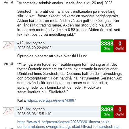
Anmäl
"Automatisk teknisk analys. Medellång sikt, 26 maj 2023
Serstech har brutit den fallande trendkanalen på medellång
sikt, vilket i första skedet indikerar en svagare nedgångstakt.
Aktien har brutit en motståndsnivå och gett en köpsignal från
en långsiktig trading range. Aktien har stöd vid cirka 0.35
kronor och motstånd vid cirka 0.58 kronor. Aktien är totalt sett
tekniskt positiv på medellång sikt."
3388
0
#12
Av:
plytech
2023-05-29 22:09:02
Gilla!
Ogilla!
Visa
Optronics planerar att växa över tid i Lund
sida
Anmäl
"Ytterligare en fördel som etableringen för med sig är att det
flyttar Optronic närmare ett flertal existerande kundrelationer.
Däribland finns Serstech, där Optronic haft en del i utvecklings-
och prototypfasen till det handhållna instrumentet Serstech Arx
som används för identifiera substanser som narkotika,
sprängmedel och kemiska stridsmedel. Produkten
serietillverkas nu i Skellefteå."
Källa
https://evertiq.se/news/43887
3498
0
#13
Av:
plytech
2023-06-06 15:51:10
Gilla!
Ogilla!
Visa
https://www.di.se/pressreleaser/2023/06/01/invest-talks-
sida
content-relations-sverige-kraftigt-okad-tillvaxt-for-serstech-nar-