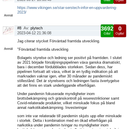
Gilla!
Ogilla!
Visa
https://www.vikingen.se/star-serstech-infor-en-uppvardering-
sida
2023/
Anmäl
3692
0
#8
Av:
plytech
2023-04-12 21:36:08
Gilla!
Ogilla!
Visa
Jag citerar stycket Förväntad framtida utveckling.
sida
Anmäl
"Förväntad framtida utveckling
Bolagets styrelse och ledning ser positivt på framtiden. I slutet
av 2021 började försäljningspipelinen växa ganska dramatiskt,
bara i december fördubblades storleken. Sedan dess, har
pipelinen fortsatt att växa, vilket är en tydlig indikation på att
marknaden vaknar igen, efter 30 månader av pandemiskt
stillestånd. Det är styrelsens och ledningen fasta övertygelse
att det finns en stark underliggande efterfrågan.
Under pandemin fokuserade myndigheter inom
brottsbekämpning och gränskontroll på reserestriktioner samt
Covid-relaterade produkter, vilket minskade fokus på bland
annat narkotikabekämpning. Investeringar
som inte var relaterade till pandemin skjuts upp eller minskade
i storlek. Detta i kombination med en ökad efterfrågan på
narkotika under pandemin tvingar nu myndigheter inom