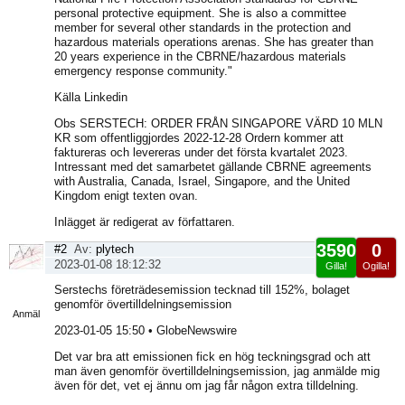
personal protective equipment. She is also a committee
member for several other standards in the protection and
hazardous materials operations arenas. She has greater than
20 years experience in the CBRNE/hazardous materials
emergency response community."
Källa Linkedin
Obs SERSTECH: ORDER FRÅN SINGAPORE VÄRD 10 MLN
KR som offentliggjordes 2022-12-28 Ordern kommer att
faktureras och levereras under det första kvartalet 2023.
Intressant med det samarbetet gällande CBRNE agreements
with Australia, Canada, Israel, Singapore, and the United
Kingdom enigt texten ovan.
Inlägget är redigerat av författaren.
3590
0
#2
Av:
plytech
2023-01-08 18:12:32
Gilla!
Ogilla!
Visa
Serstechs företrädesemission tecknad till 152%, bolaget
sida
genomför övertilldelningsemission
Anmäl
2023-01-05 15:50 • GlobeNewswire
Det var bra att emissionen fick en hög teckningsgrad och att
man även genomför övertilldelningsemission, jag anmälde mig
även för det, vet ej ännu om jag får någon extra tilldelning.