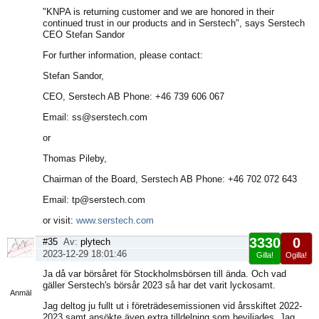
"KNPA is returning customer and we are honored in their
continued trust in our products and in Serstech", says Serstech
CEO Stefan Sandor
For further information, please contact:
Stefan Sandor,
CEO, Serstech AB Phone: +46 739 606 067
Email: ss@serstech.com
or
Thomas Pileby,
Chairman of the Board, Serstech AB Phone: +46 702 072 643
Email: tp@serstech.com
or visit:
www.serstech.com
3330
0
#35
Av:
plytech
2023-12-29 18:01:46
Gilla!
Ogilla!
Visa
Ja då var börsåret för Stockholmsbörsen till ända. Och vad
sida
gäller Serstech's börsår 2023 så har det varit lyckosamt.
Anmäl
Jag deltog ju fullt ut i företrädesemissionen vid årsskiftet 2022-
2023 samt ansökte även extra tilldelning som beviljades. Jag