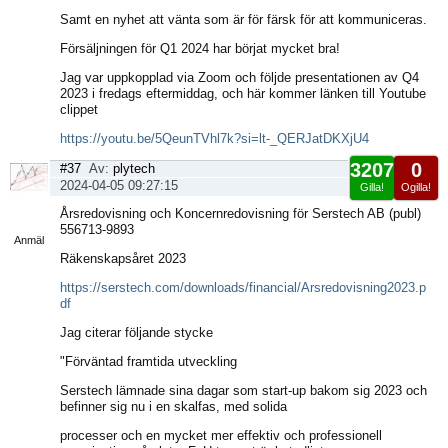
Samt en nyhet att vänta som är för färsk för att kommuniceras.
Försäljningen för Q1 2024 har börjat mycket bra!
Jag var uppkopplad via Zoom och följde presentationen av Q4
2023 i fredags eftermiddag, och här kommer länken till Youtube
clippet
https://youtu.be/5QeunTVhl7k?si=lt-_QERJatDKXjU4
3207
0
#37
Av:
plytech
2024-04-05 09:27:15
Gilla!
Ogilla!
Visa
Årsredovisning och Koncernredovisning för Serstech AB (publ)
sida
556713-9893
Anmäl
Räkenskapsåret 2023
https://serstech.com/downloads/financial/Arsredovisning2023.p
df
Jag citerar följande stycke
"Förväntad framtida utveckling
Serstech lämnade sina dagar som start-up bakom sig 2023 och
befinner sig nu i en skalfas, med solida
processer och en mycket mer effektiv och professionell