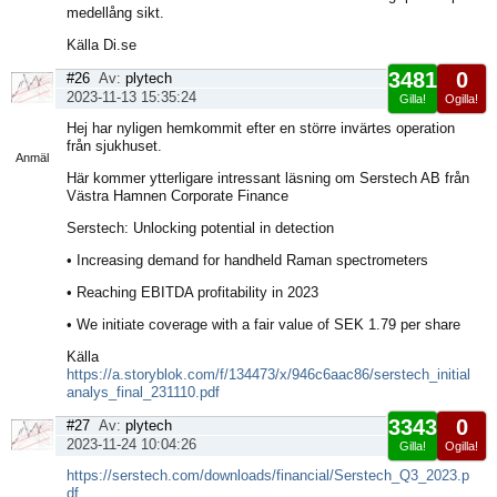
medellång sikt.
Källa Di.se
3481
0
#26
Av:
plytech
2023-11-13 15:35:24
Gilla!
Ogilla!
Visa
Hej har nyligen hemkommit efter en större invärtes operation
sida
från sjukhuset.
Anmäl
Här kommer ytterligare intressant läsning om Serstech AB från
Västra Hamnen Corporate Finance
Serstech: Unlocking potential in detection
• Increasing demand for handheld Raman spectrometers
• Reaching EBITDA profitability in 2023
• We initiate coverage with a fair value of SEK 1.79 per share
Källa
https://a.storyblok.com/f/134473/x/946c6aac86/serstech_initial
analys_final_231110.pdf
3343
0
#27
Av:
plytech
2023-11-24 10:04:26
Gilla!
Ogilla!
Visa
https://serstech.com/downloads/financial/Serstech_Q3_2023.p
sida
df