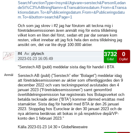
SearchFunctionType=Insyn&Utgivare=serstech&PersonILedan
deSt%C3%A4llningNamn=&Transaktionsdatum.From=&Transa
ktionsdatum.To=&Publiceringsdatum.From=&Publiceringsdatu
m.To=&button=search&Page=1
Och som jag skrev i #2 jag har förutom att teckna mig i
företrädesemissionen även anmält mig för extra tilldelning
vilket kom en liten del först, sedan ett par dar senare kom
resten, vilket innebar att jag fick hela den extra tilldelning jag
ansökt om, det var lite drygt 100.000 aktier.
3732
0
#4
Av:
plytech
2023-01-23 16:05:49
Gilla!
Ogilla!
Visa
"Serstech AB (publ) meddelar sista dag för handel i BTA
sida
Anmäl
Serstech AB (publ) (”Serstech” eller “Bolaget”) meddelar idag
att företrädesemissionen av aktier som offentliggjordes den 9
december 2022 och vars teckningsperiod avslutades den 4
januari 2023 (”Företrädesemissionen”) samt genomförd
övertilldelningsemission har registrerats hos Bolagsverket och
betalda tecknade aktier (”BTA”) kommer därmed ersättas med
stamaktier. Sista dag för handel med BTA är den 26 januari
2023. Stoppdag hos Euroclear är den 30 januari 2023 och de
nya aktierna beräknas att bokas in på respektive depå/VP-
konto den 1 februari 2023."
Källa 2023-01-23 14:30 • GlobeNewswire