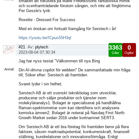
smaken att fokusera på Marie Fredrikssons fantastiska mimik
och scenframträdande förutom sången, och inte att förglömma
Per Gessle's lyrik
Roxette - Dressed For Success
Med en önskan om fortsatt framgång för Serstech i år!
https://youtu.be/ICpus55H3qI
3363
0
#21
Av:
plytech
2023-08-04 07:30:34
Gilla!
Ogilla!
Visa
Jag har nyss testat "Välkommen till nya Bing
sida
Anmäl
Din AI-drivna copilot för webben" De sammanfattade min fråga
till; Söker efter: Serstech ab framtiden
Svaret lyder i sin helhet;
Serstech AB är ett svenskt teknikbolag som utvecklar,
producerar och säljer produkter och tjänster inom
molekyläranalys1. Bolaget är specialiserat på handhållna
Raman-spektrometrar som kan identifiera och analysera
kemiska ämnen2. Bolaget är noterat på Nasdaq First North
Growth Market sedan 2016 under kortnamnet SERT3.
Om Serstech AB är ett bra företag för framtiden beror på flera
faktorer, såsom marknadspotential, konkurrenskraft, finansiell
ställning, kundrelationer och innovationsförmåga. Enligt