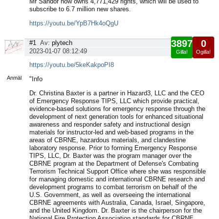
Mr Sandor now owns 4,771,429 rights, which will be used to
subscribe to 6.7 million new shares.
https://youtu.be/YpB7Hk4oQgU
3897
0
#1
Av:
plytech
2023-01-07 08:12:49
Gilla!
Ogilla!
Visa
https://youtu.be/5keKakpoPI8
sida
Anmäl
"Info
Dr. Christina Baxter is a partner in Hazard3, LLC and the CEO
of Emergency Response TIPS, LLC which provide practical,
evidence-based solutions for emergency response through the
development of next generation tools for enhanced situational
awareness and responder safety and instructional design
materials for instructor-led and web-based programs in the
areas of CBRNE, hazardous materials, and clandestine
laboratory response. Prior to forming Emergency Response
TIPS, LLC, Dr. Baxter was the program manager over the
CBRNE program at the Department of Defense's Combating
Terrorism Technical Support Office where she was responsible
for managing domestic and international CBRNE research and
development programs to combat terrorism on behalf of the
U.S. Government, as well as overseeing the international
CBRNE agreements with Australia, Canada, Israel, Singapore,
and the United Kingdom. Dr. Baxter is the chairperson for the
National Fire Protection Association standards for CBRNE