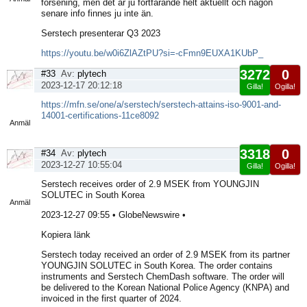
försening, men det är ju fortfarande helt aktuellt och någon
senare info finnes ju inte än.
Serstech presenterar Q3 2023
https://youtu.be/w0i6ZlAZtPU?si=-cFmn9EUXA1KUbP_
3272
0
#33
Av:
plytech
2023-12-17 20:12:18
Gilla!
Ogilla!
Visa
https://mfn.se/one/a/serstech/serstech-attains-iso-9001-and-
sida
14001-certifications-11ce8092
Anmäl
3318
0
#34
Av:
plytech
2023-12-27 10:55:04
Gilla!
Ogilla!
Visa
Serstech receives order of 2.9 MSEK from YOUNGJIN
sida
SOLUTEC in South Korea
Anmäl
2023-12-27 09:55 • GlobeNewswire •
Kopiera länk
Serstech today received an order of 2.9 MSEK from its partner
YOUNGJIN SOLUTEC in South Korea. The order contains
instruments and Serstech ChemDash software. The order will
be delivered to the Korean National Police Agency (KNPA) and
invoiced in the first quarter of 2024.