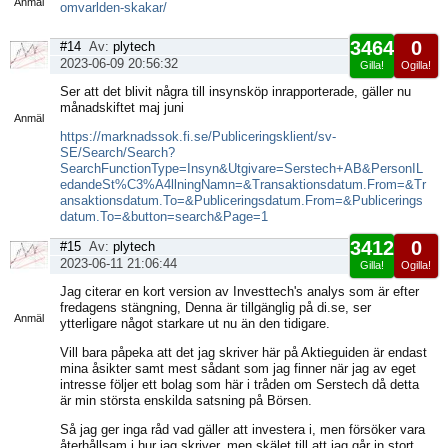
Anmäl
omvarlden-skakar/
3464
0
#14
Av:
plytech
2023-06-09 20:56:32
Gilla!
Ogilla!
Visa
Ser att det blivit några till insynsköp inrapporterade, gäller nu
sida
månadskiftet maj juni
Anmäl
https://marknadssok.fi.se/Publiceringsklient/sv-
SE/Search/Search?
SearchFunctionType=Insyn&Utgivare=Serstech+AB&PersonIL
edandeSt%C3%A4llningNamn=&Transaktionsdatum.From=&Tr
ansaktionsdatum.To=&Publiceringsdatum.From=&Publicerings
datum.To=&button=search&Page=1
3412
0
#15
Av:
plytech
2023-06-11 21:06:44
Gilla!
Ogilla!
Visa
Jag citerar en kort version av Investtech's analys som är efter
sida
fredagens stängning, Denna är tillgänglig på di.se, ser
Anmäl
ytterligare något starkare ut nu än den tidigare.
Vill bara påpeka att det jag skriver här på Aktieguiden är endast
mina åsikter samt mest sådant som jag finner när jag av eget
intresse följer ett bolag som här i tråden om Serstech då detta
är min största enskilda satsning på Börsen.
Så jag ger inga råd vad gäller att investera i, men försöker vara
återhållsam i hur jag skriver, men skälet till att jag går in stort