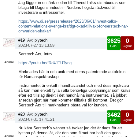
Jag lägger in en länk nedan till #InvestTalks distribueras som
bilaga till Dagens industri - Nordens högsta räckvidd till
investerare & intressenter.
https://www.di.se/pressreleaser/2023/06/01/invest-talks-
content-relations-sverige-kraftigt-okad-tillvaxt-for-serstech-nar-
omvarlden-skakar/
3625
0
#19
Av:
plytech
2023-07-27 13:13:59
Gilla!
Ogilla!
Visa
Serstech Arx, Intro
sida
Anmäl
https://youtu.be/fRd4JTUTyng
Marknades bästa och unik med deras patenterade autofokus
för Ramanspektroskopi.
Instrumentet är enkelt i handhavandet och med dess mjukvara
så kan man enkelt fylla i alla behövliga upplysningar som krävs
efter ett tillslag direkt i det handhållna instrumentet, så jobbet
är redan gjort när man kommer tillbaks till kontoret. Det gör
Serstech Arx till marknadens bästa val för kunden.
3462
0
#20
Av:
plytech
2023-07-31 17:41:21
Gilla!
Ogilla!
Visa
Nu kära Serstech's vänner så tycker jag det är dags för att
sida
lyssna på denna låt, där den som filmat har haft den goda
Anmäl