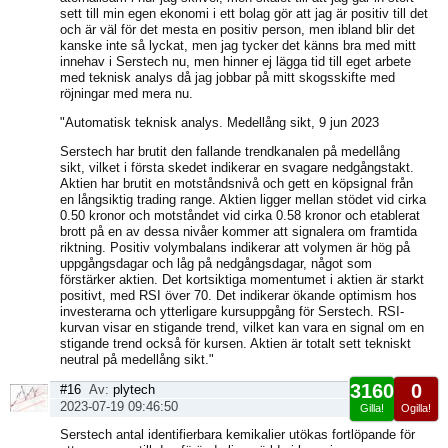
sett till min egen ekonomi i ett bolag gör att jag är positiv till det
och är väl för det mesta en positiv person, men ibland blir det
kanske inte så lyckat, men jag tycker det känns bra med mitt
innehav i Serstech nu, men hinner ej lägga tid till eget arbete
med teknisk analys då jag jobbar på mitt skogsskifte med
röjningar med mera nu.
"Automatisk teknisk analys. Medellång sikt, 9 jun 2023
Serstech har brutit den fallande trendkanalen på medellång
sikt, vilket i första skedet indikerar en svagare nedgångstakt.
Aktien har brutit en motståndsnivå och gett en köpsignal från
en långsiktig trading range. Aktien ligger mellan stödet vid cirka
0.50 kronor och motståndet vid cirka 0.58 kronor och etablerat
brott på en av dessa nivåer kommer att signalera om framtida
riktning. Positiv volymbalans indikerar att volymen är hög på
uppgångsdagar och låg på nedgångsdagar, något som
förstärker aktien. Det kortsiktiga momentumet i aktien är starkt
positivt, med RSI över 70. Det indikerar ökande optimism hos
investerarna och ytterligare kursuppgång för Serstech. RSI-
kurvan visar en stigande trend, vilket kan vara en signal om en
stigande trend också för kursen. Aktien är totalt sett tekniskt
neutral på medellång sikt."
3160
0
#16
Av:
plytech
2023-07-19 09:46:50
Gilla!
Ogilla!
Visa
Serstech antal identifierbara kemikalier utökas fortlöpande för
sida