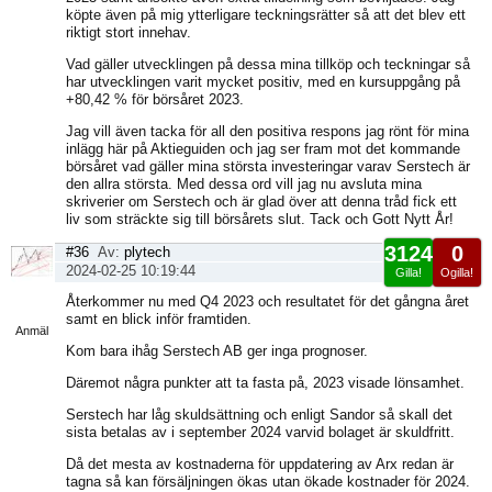
köpte även på mig ytterligare teckningsrätter så att det blev ett
riktigt stort innehav.
Vad gäller utvecklingen på dessa mina tillköp och teckningar så
har utvecklingen varit mycket positiv, med en kursuppgång på
+80,42 % för börsåret 2023.
Jag vill även tacka för all den positiva respons jag rönt för mina
inlägg här på Aktieguiden och jag ser fram mot det kommande
börsåret vad gäller mina största investeringar varav Serstech är
den allra största. Med dessa ord vill jag nu avsluta mina
skriverier om Serstech och är glad över att denna tråd fick ett
liv som sträckte sig till börsårets slut. Tack och Gott Nytt År!
3124
0
#36
Av:
plytech
2024-02-25 10:19:44
Gilla!
Ogilla!
Visa
Återkommer nu med Q4 2023 och resultatet för det gångna året
sida
samt en blick inför framtiden.
Anmäl
Kom bara ihåg Serstech AB ger inga prognoser.
Däremot några punkter att ta fasta på, 2023 visade lönsamhet.
Serstech har låg skuldsättning och enligt Sandor så skall det
sista betalas av i september 2024 varvid bolaget är skuldfritt.
Då det mesta av kostnaderna för uppdatering av Arx redan är
tagna så kan försäljningen ökas utan ökade kostnader för 2024.