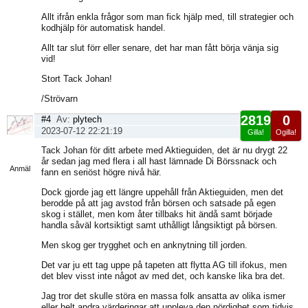
Allt ifrån enkla frågor som man fick hjälp med, till strategier och
kodhjälp för automatisk handel.
Allt tar slut förr eller senare, det har man fått börja vänja sig
vid!
Stort Tack Johan!
/Strövarn
2819
0
#4
Av:
plytech
2023-07-12 22:21:19
Gilla!
Ogilla!
Visa
Tack Johan för ditt arbete med Aktieguiden, det är nu drygt 22
sida
år sedan jag med flera i all hast lämnade Di Börssnack och
Anmäl
fann en seriöst högre nivå här.
Dock gjorde jag ett längre uppehåll från Aktieguiden, men det
berodde på att jag avstod från börsen och satsade på egen
skog i stället, men kom åter tillbaks hit ändå samt började
handla såväl kortsiktigt samt uthålligt långsiktigt på börsen.
Men skog ger trygghet och en anknytning till jorden.
Det var ju ett tag uppe på tapeten att flytta AG till ifokus, men
det blev visst inte något av med det, och kanske lika bra det.
Jag tror det skulle störa en massa folk ansatta av olika ismer
eller helt andra värderingar att uppleva den nördighet som tidvis