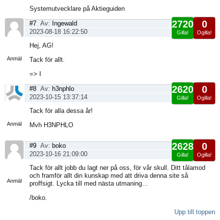
Systemutvecklare på Aktieguiden
2720
0
#7
Av:
Ingewald
2023-08-18 16:22:50
Gilla!
Ogilla!
Visa
Hej, AG!
sida
Anmäl
Tack för allt.
=> I
2620
0
#8
Av:
h3nphlo
2023-10-15 13:37:14
Gilla!
Ogilla!
Visa
Tack för alla dessa år!
sida
Anmäl
Mvh H3NPHLO
2628
0
#9
Av:
boko
2023-10-16 21:09:00
Gilla!
Ogilla!
Visa
Tack för allt jobb du lagt ner på oss, för vår skull. Ditt tålamod
sida
och framför allt din kunskap med att driva denna site så
Anmäl
proffsigt. Lycka till med nästa utmaning…
/boko.
Upp till toppen