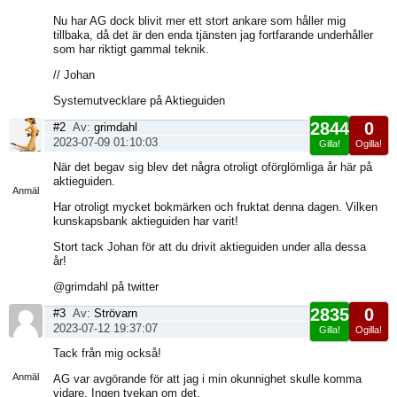
Nu har AG dock blivit mer ett stort ankare som håller mig
tillbaka, då det är den enda tjänsten jag fortfarande underhåller
som har riktigt gammal teknik.
// Johan
Systemutvecklare på Aktieguiden
2844
0
#2
Av:
grimdahl
2023-07-09 01:10:03
Gilla!
Ogilla!
Visa
När det begav sig blev det några otroligt oförglömliga år här på
sida
aktieguiden.
Anmäl
Har otroligt mycket bokmärken och fruktat denna dagen. Vilken
kunskapsbank aktieguiden har varit!
Stort tack Johan för att du drivit aktieguiden under alla dessa
år!
@grimdahl på twitter
2835
0
#3
Av:
Strövarn
2023-07-12 19:37:07
Gilla!
Ogilla!
Visa
Tack från mig också!
sida
Anmäl
AG var avgörande för att jag i min okunnighet skulle komma
vidare. Ingen tvekan om det.