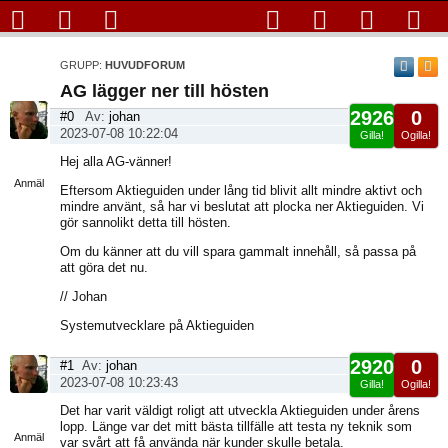
GRUPP:
HUVUDFORUM
AG lägger ner till hösten
2926
0
#0
Av:
johan
2023-07-08 10:22:04
Gilla!
Ogilla!
Visa
Hej alla AG-vänner!
sida
Anmäl
Eftersom Aktieguiden under lång tid blivit allt mindre aktivt och
mindre använt, så har vi beslutat att plocka ner Aktieguiden. Vi
gör sannolikt detta till hösten.
Om du känner att du vill spara gammalt innehåll, så passa på
att göra det nu.
// Johan
Systemutvecklare på Aktieguiden
2920
0
#1
Av:
johan
2023-07-08 10:23:43
Gilla!
Ogilla!
Visa
Det har varit väldigt roligt att utveckla Aktieguiden under årens
sida
lopp. Länge var det mitt bästa tillfälle att testa ny teknik som
Anmäl
var svårt att få använda när kunder skulle betala.