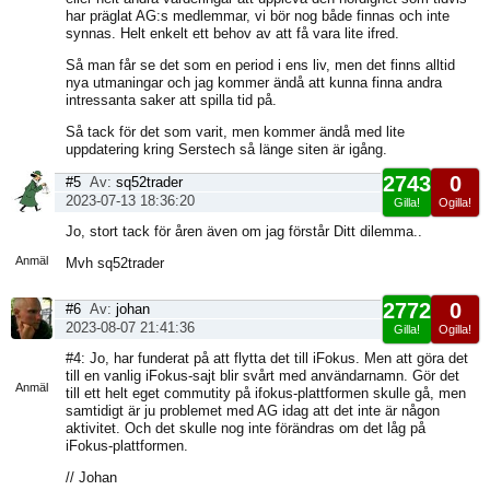
har präglat AG:s medlemmar, vi bör nog både finnas och inte
synnas. Helt enkelt ett behov av att få vara lite ifred.
Så man får se det som en period i ens liv, men det finns alltid
nya utmaningar och jag kommer ändå att kunna finna andra
intressanta saker att spilla tid på.
Så tack för det som varit, men kommer ändå med lite
uppdatering kring Serstech så länge siten är igång.
2743
0
#5
Av:
sq52trader
2023-07-13 18:36:20
Gilla!
Ogilla!
Visa
Jo, stort tack för åren även om jag förstår Ditt dilemma..
sida
Anmäl
Mvh sq52trader
2772
0
#6
Av:
johan
2023-08-07 21:41:36
Gilla!
Ogilla!
Visa
#4: Jo, har funderat på att flytta det till iFokus. Men att göra det
sida
till en vanlig iFokus-sajt blir svårt med användarnamn. Gör det
Anmäl
till ett helt eget commutity på ifokus-plattformen skulle gå, men
samtidigt är ju problemet med AG idag att det inte är någon
aktivitet. Och det skulle nog inte förändras om det låg på
iFokus-plattformen.
// Johan