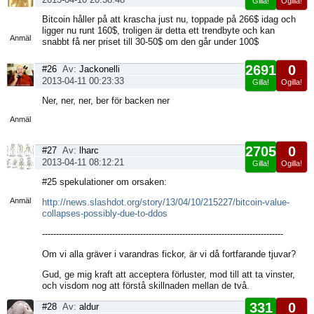
Gilla!
Ogilla!
Visa
Bitcoin håller på att krascha just nu, toppade på 266$ idag och
sida
ligger nu runt 160$, troligen är detta ett trendbyte och kan
Anmäl
snabbt få ner priset till 30-50$ om den går under 100$
2691
0
#26
Av:
Jackonelli
2013-04-11 00:23:33
Gilla!
Ogilla!
Visa
Ner, ner, ner, ber för backen ner
sida
Anmäl
2705
0
#27
Av:
lharc
2013-04-11 08:12:21
Gilla!
Ogilla!
Visa
#25 spekulationer om orsaken:
sida
Anmäl
http://news.slashdot.org/story/13/04/10/215227/bitcoin-value-
collapses-possibly-due-to-ddos
--------------------------------------------------------------------------------------
Om vi alla gräver i varandras fickor, är vi då fortfarande tjuvar?
Gud, ge mig kraft att acceptera förluster, mod till att ta vinster,
och visdom nog att förstå skillnaden mellan de två.
331
0
#28
Av:
aldur