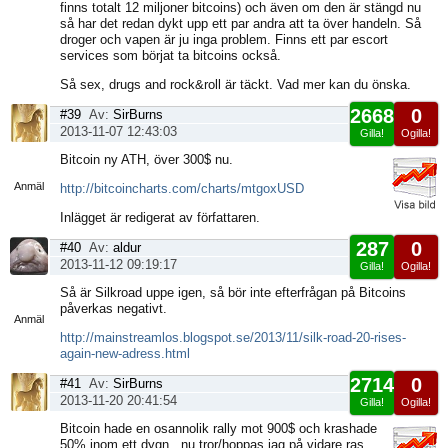
finns totalt 12 miljoner bitcoins) och även om den är stängd nu
så har det redan dykt upp ett par andra att ta över handeln. Så
droger och vapen är ju inga problem. Finns ett par escort
services som börjat ta bitcoins också.
Så sex, drugs and rock&roll är täckt. Vad mer kan du önska.
2668
0
#39
Av:
SirBurns
2013-11-07 12:43:03
Gilla!
Ogilla!
Visa
Bitcoin ny ATH, över 300$ nu.
sida
Anmäl
http://bitcoincharts.com/charts/mtgoxUSD
Inlägget är redigerat av författaren.
287
0
#40
Av:
aldur
2013-11-12 09:19:17
Gilla!
Ogilla!
Visa
Så är Silkroad uppe igen, så bör inte efterfrågan på Bitcoins
sida
påverkas negativt.
Anmäl
http://mainstreamlos.blogspot.se/2013/11/silk-road-20-rises-
again-new-adress.html
2714
0
#41
Av:
SirBurns
2013-11-20 20:41:54
Gilla!
Ogilla!
Visa
Bitcoin hade en osannolik rally mot 900$ och krashade
sida
50% inom ett dygn.. nu tror/hoppas jag på vidare ras