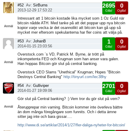
2695
0
#52
Av:
SirBurns
2013-12-29 17:53:22
Gilla!
Ogilla!
Visa
Intressant att 1 bitcoin kostade lika mycket som 1 Oz Guld när
sida
bitcoin nådde ATH. Med tanke på att det poppar upp nya bitcoin
Anmäl
kopior varje vecka är det osannolikt att bitcoin kan gå upp så
mycket mer eftersom spekulanterna har fler coins att välja på.
1
0
#53
Av:
JohanB
2014-01-15 23:03:56
Gilla!
Ogilla!
Visa
Overstock.com ´s VD, Patrick M. Byrne, är trött på
sida
inkompetenta FED och Krugman som han anser vara galen.
Anmäl
Han hoppas Bitcoin gör slut på central banking.
Overstock CEO Slams "Unethical" Krugman; Hopes "Bitcoin
Destroys Central Banking"
http://tinyurl.com/lec38hy
2701
0
#54
Av:
Gulliviper
2014-01-27 19:09:06
Gilla!
Ogilla!
Visa
Gör slut på Central banking? :) Vem tror du gör slut på vem?
sida
Anmäl
Återupprepar min varning. Bitcoin kommer inte överleva bättre
än dom många föregångare som funnits. Och i detta ämne
sitter jag inte och bara gissar.....
http://www.di.se/artiklar/2014/1/27/fler-daliga-nyheter-for-bitcoin/