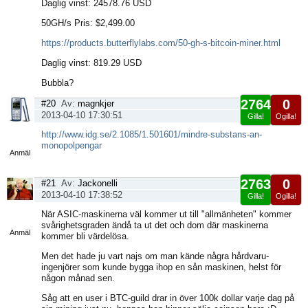
Daglig vinst: 24578.76 USD
50GH/s Pris: $2,499.00
https://products.butterflylabs.com/50-gh-s-bitcoin-miner.html
Daglig vinst: 819.29 USD
Bubbla?
2764
0
#20
Av:
magnkjer
2013-04-10 17:30:51
Gilla!
Ogilla!
Visa
http://www.idg.se/2.1085/1.501601/mindre-substans-an-
sida
monopolpengar
Anmäl
2763
0
#21
Av:
Jackonelli
2013-04-10 17:38:52
Gilla!
Ogilla!
Visa
När ASIC-maskinerna väl kommer ut till "allmänheten" kommer
sida
svårighetsgraden ändå ta ut det och dom där maskinerna
Anmäl
kommer bli värdelösa.
Men det hade ju vart najs om man kände några hårdvaru-
ingenjörer som kunde bygga ihop en sån maskinen, helst för
någon månad sen.
Såg att en user i BTC-guild drar in över 100k dollar varje dag på