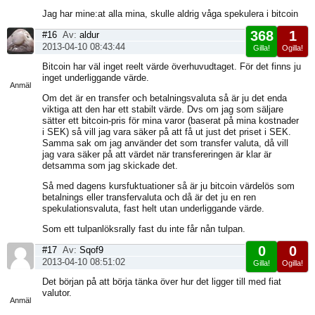
Jag har mine:at alla mina, skulle aldrig våga spekulera i bitcoin
368
1
#16
Av:
aldur
2013-04-10 08:43:44
Gilla!
Ogilla!
Visa
Bitcoin har väl inget reelt värde överhuvudtaget. För det finns ju
sida
inget underliggande värde.
Anmäl
Om det är en transfer och betalningsvaluta så är ju det enda
viktiga att den har ett stabilt värde. Dvs om jag som säljare
sätter ett bitcoin-pris för mina varor (baserat på mina kostnader
i SEK) så vill jag vara säker på att få ut just det priset i SEK.
Samma sak om jag använder det som transfer valuta, då vill
jag vara säker på att värdet när transfereringen är klar är
detsamma som jag skickade det.
Så med dagens kursfuktuationer så är ju bitcoin värdelös som
betalnings eller transfervaluta och då är det ju en ren
spekulationsvaluta, fast helt utan underliggande värde.
Som ett tulpanlöksrally fast du inte får nån tulpan.
0
0
#17
Av:
Sqof9
2013-04-10 08:51:02
Gilla!
Ogilla!
Visa
Det början på att börja tänka över hur det ligger till med fiat
sida
valutor.
Anmäl