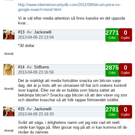
http://www.internetsecuritydb.com/2011/08/bitcoin-price-vs-
google-search-trend.html
Vi är väl efter media attention så finns kanske en del uppsida
kvar...
2771
0
#13
Av:
Jackonelli
2013-04-09 23:13:04
Gilla!
Ogilla!
Visa
*30 dollar
sida
Anmäl
2875
0
#14
Av:
SirBurns
2013-04-09 23:16:56
Gilla!
Ogilla!
Visa
Det är märkligt att media fortsätter snacka om bitcoin varje
sida
dag, det är ju trots allt en utmanare till fiat och statens kontroll
Anmäl
över kapital. Eller ser de en bubbla som bästa sättet att
bekämpa bitcoin? Snacka upp bitcoin så att den växer sig stor
och därefter kraschar så att folk tappar förtroendet istället.
2781
0
#15
Av:
Jackonelli
2013-04-09 23:19:33
Gilla!
Ogilla!
Visa
Svårt att säga, i ärlighetens namn vet jag inte vad ett reelt
sida
värde kan ligga på. Men gissar nog på att vi kan komma till de
Anmäl
nivåer du nämner.