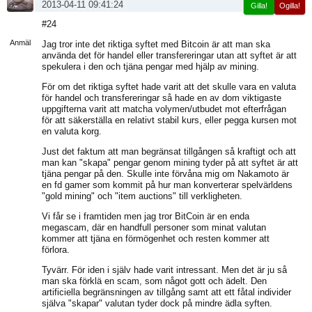
2013-04-11 09:41:24
Gilla!
Ogilla!
Visa
#24
sida
Anmäl
Jag tror inte det riktiga syftet med Bitcoin är att man ska
använda det för handel eller transfereringar utan att syftet är att
spekulera i den och tjäna pengar med hjälp av mining.
För om det riktiga syftet hade varit att det skulle vara en valuta
för handel och transfereringar så hade en av dom viktigaste
uppgifterna varit att matcha volymen/utbudet mot efterfrågan
för att säkerställa en relativt stabil kurs, eller pegga kursen mot
en valuta korg.
Just det faktum att man begränsat tillgången så kraftigt och att
man kan "skapa" pengar genom mining tyder på att syftet är att
tjäna pengar på den. Skulle inte förvåna mig om Nakamoto är
en fd gamer som kommit på hur man konverterar spelvärldens
"gold mining" och "item auctions" till verkligheten.
Vi får se i framtiden men jag tror BitCoin är en enda
megascam, där en handfull personer som minat valutan
kommer att tjäna en förmögenhet och resten kommer att
förlora.
Tyvärr. För iden i själv hade varit intressant. Men det är ju så
man ska förklä en scam, som något gott och ädelt. Den
artificiella begränsningen av tillgång samt att ett fåtal individer
själva "skapar" valutan tyder dock på mindre ädla syften.