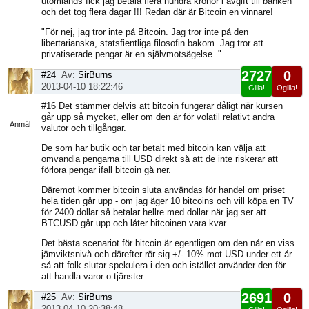
utomlands fick jag betala flera hundra kronor i avgift till banken
och det tog flera dagar !!! Redan där är Bitcoin en vinnare!
"För nej, jag tror inte på Bitcoin. Jag tror inte på den
libertarianska, statsfientliga filosofin bakom. Jag tror att
privatiserade pengar är en självmotsägelse. "
2727
0
#24
Av:
SirBurns
2013-04-10 18:22:46
Gilla!
Ogilla!
Visa
#16 Det stämmer delvis att bitcoin fungerar dåligt när kursen
sida
går upp så mycket, eller om den är för volatil relativt andra
Anmäl
valutor och tillgångar.
De som har butik och tar betalt med bitcoin kan välja att
omvandla pengarna till USD direkt så att de inte riskerar att
förlora pengar ifall bitcoin gå ner.
Däremot kommer bitcoin sluta användas för handel om priset
hela tiden går upp - om jag äger 10 bitcoins och vill köpa en TV
för 2400 dollar så betalar hellre med dollar när jag ser att
BTCUSD går upp och låter bitcoinen vara kvar.
Det bästa scenariot för bitcoin är egentligen om den når en viss
jämviktsnivå och därefter rör sig +/- 10% mot USD under ett år
så att folk slutar spekulera i den och istället använder den för
att handla varor o tjänster.
2691
0
#25
Av:
SirBurns
2013-04-10 20:38:48