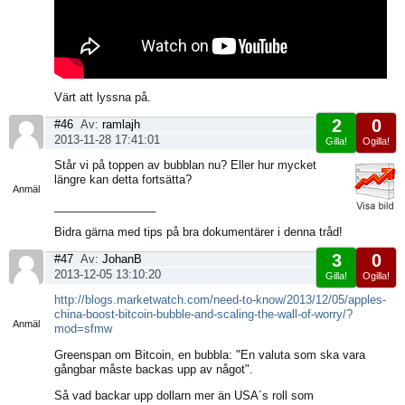
Värt att lyssna på.
2
0
#46
Av:
ramlajh
2013-11-28 17:41:01
Gilla!
Ogilla!
Visa
Står vi på toppen av bubblan nu? Eller hur mycket
sida
längre kan detta fortsätta?
Anmäl
________________
Bidra gärna med tips på bra dokumentärer i denna tråd!
3
0
#47
Av:
JohanB
2013-12-05 13:10:20
Gilla!
Ogilla!
Visa
http://blogs.marketwatch.com/need-to-know/2013/12/05/apples-
sida
china-boost-bitcoin-bubble-and-scaling-the-wall-of-worry/?
Anmäl
mod=sfmw
Greenspan om Bitcoin, en bubbla: "En valuta som ska vara
gångbar måste backas upp av något".
Så vad backar upp dollarn mer än USA´s roll som