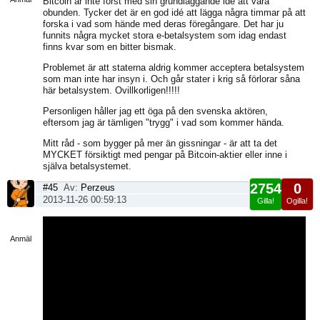
Bitcoin är inte först med sin grundläggande idé att vara
obunden. Tycker det är en god idé att lägga några timmar på att
forska i vad som hände med deras föregångare. Det har ju
funnits några mycket stora e-betalsystem som idag endast
finns kvar som en bitter bismak.
Problemet är att staterna aldrig kommer acceptera betalsystem
som man inte har insyn i. Och går stater i krig så förlorar såna
här betalsystem. Ovillkorligen!!!!!
Personligen håller jag ett öga på den svenska aktören,
eftersom jag är tämligen "trygg" i vad som kommer hända.
Mitt råd - som bygger på mer än gissningar - är att ta det
MYCKET försiktigt med pengar på Bitcoin-aktier eller inne i
själva betalsystemet.
2754
0
#45
Av:
Perzeus
2013-11-26 00:59:13
Gilla!
Ogilla!
Visa
sida
Anmäl