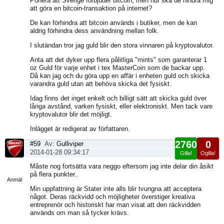
Ponera att Sverige förbjuder bitcoin, men hur ska de hindra mig
att göra en bitcoin-transaktion på internet?
De kan förhindra att bitcoin används i butiker, men de kan
aldrig förhindra dess användning mellan folk.
I slutändan tror jag guld blir den stora vinnaren på kryptovalutor.
Anta att det dyker upp flera pålitliga "mints" som garanterar 1
oz Guld för varje enhet i tex MasterCoin som de backar upp.
Då kan jag och du göra upp en affär i enheten guld och skicka
varandra guld utan att behöva skicka det fysiskt.
Idag finns det inget enkelt och billigt sätt att skicka guld över
långa avstånd, varken fysiskt, eller elektroniskt. Men tack vare
kryptovalutor blir det möjligt.
Inlägget är redigerat av författaren.
2760
0
#59
Av:
Gulliviper
2014-01-28 09:34:17
Gilla!
Ogilla!
Visa
Måste nog fortsätta vara neggo eftersom jag inte delar din åsikt
sida
på flera punkter..
Anmäl
Min uppfattning är Stater inte alls blir tvungna att acceptera
något. Deras räckvidd och möjligheter överstiger kreativa
entreprenör och historiskt har man visat att den räckvidden
används om man så tycker krävs.