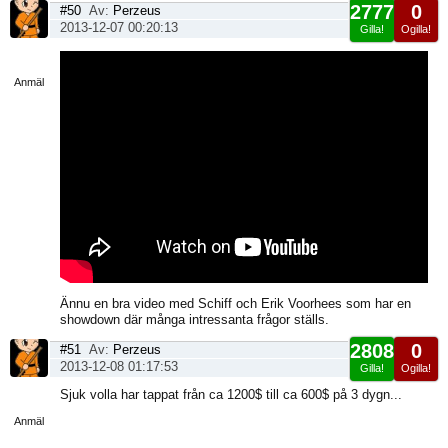
2777
0
#50
Av:
Perzeus
2013-12-07 00:20:13
Gilla!
Ogilla!
Visa
sida
Anmäl
Ännu en bra video med Schiff och Erik Voorhees som har en
showdown där många intressanta frågor ställs.
2808
0
#51
Av:
Perzeus
2013-12-08 01:17:53
Gilla!
Ogilla!
Visa
Sjuk volla har tappat från ca 1200$ till ca 600$ på 3 dygn...
sida
Anmäl