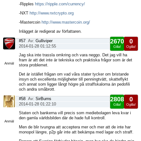
-Ripples
https://ripple.com/currency/
-NXT
http://www.nxtcrypto.org
-Mastercoin
http://www.mastercoin.org/
Inlägget är redigerat av författaren.
2670
0
#57
Av:
Gulliviper
2014-01-28 01:12:55
Gilla!
Ogilla!
Visa
Jag ska inte trassla omkring och vara neggo. Det jag vill ha
sida
fram är att det inte är tekniska och praktiska frågor som är det
Anmäl
stora problemet.
Det är istället frågan om vad våra stater tycker om bristande
insyn och excellenta möjligheter till penningtvätt, skatteflykt
och annat som ligger långt högre på straffskalorna än pedofili
och andra småbrott.
2808
0
#58
Av:
SirBurns
2014-01-28 01:22:10
Gilla!
Ogilla!
Visa
Staten och bankerna vill precis som mediebolagen leva kvar i
sida
den gamla världsbilden där de hade full kontroll.
Anmäl
Men de blir tvungna att acceptera mer och mer att de inte har
monopol längre, p2p går inte att bekämpa med lagar och straff.