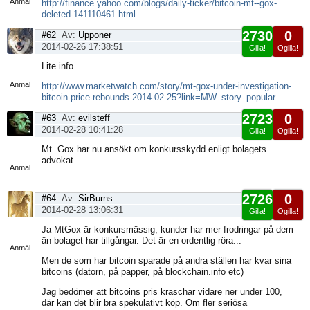
Anmäl
http://finance.yahoo.com/blogs/daily-ticker/bitcoin-mt--gox-
deleted-141110461.html
2730
0
#62
Av:
Upponer
2014-02-26 17:38:51
Gilla!
Ogilla!
Visa
Lite info
sida
Anmäl
http://www.marketwatch.com/story/mt-gox-under-investigation-
bitcoin-price-rebounds-2014-02-25?link=MW_story_popular
2723
0
#63
Av:
evilsteff
2014-02-28 10:41:28
Gilla!
Ogilla!
Visa
Mt. Gox har nu ansökt om konkursskydd enligt bolagets
sida
advokat...
Anmäl
2726
0
#64
Av:
SirBurns
2014-02-28 13:06:31
Gilla!
Ogilla!
Visa
Ja MtGox är konkursmässig, kunder har mer frodringar på dem
sida
än bolaget har tillgångar. Det är en ordentlig röra...
Anmäl
Men de som har bitcoin sparade på andra ställen har kvar sina
bitcoins (datorn, på papper, på blockchain.info etc)
Jag bedömer att bitcoins pris kraschar vidare ner under 100,
där kan det blir bra spekulativt köp. Om fler seriösa