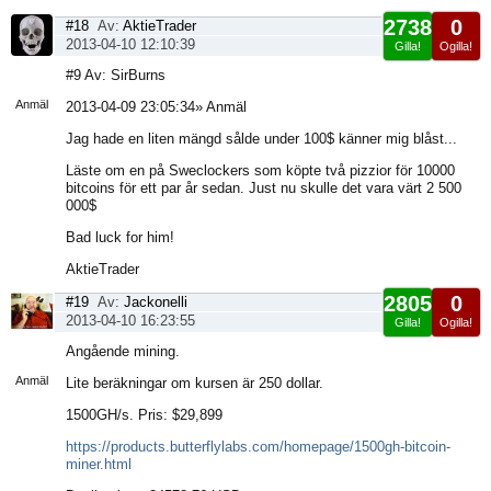
2738
0
#18
Av:
AktieTrader
2013-04-10 12:10:39
Gilla!
Ogilla!
Visa
#9 Av: SirBurns
sida
Anmäl
2013-04-09 23:05:34» Anmäl
Jag hade en liten mängd sålde under 100$ känner mig blåst...
Läste om en på Sweclockers som köpte två pizzior för 10000
bitcoins för ett par år sedan. Just nu skulle det vara värt 2 500
000$
Bad luck for him!
AktieTrader
2805
0
#19
Av:
Jackonelli
2013-04-10 16:23:55
Gilla!
Ogilla!
Visa
Angående mining.
sida
Anmäl
Lite beräkningar om kursen är 250 dollar.
1500GH/s. Pris: $29,899
https://products.butterflylabs.com/homepage/1500gh-bitcoin-
miner.html