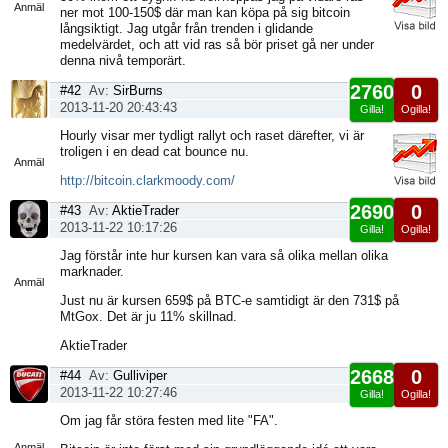
Anmäl
ner mot 100-150$ där man kan köpa på sig bitcoin
långsiktigt. Jag utgår från trenden i glidande
medelvärdet, och att vid ras så bör priset gå ner under
denna nivå temporärt.
2760
0
#42
Av:
SirBurns
2013-11-20 20:43:43
Gilla!
Ogilla!
Visa
Hourly visar mer tydligt rallyt och raset därefter, vi är
sida
troligen i en dead cat bounce nu.
Anmäl
http://bitcoin.clarkmoody.com/
2690
0
#43
Av:
AktieTrader
2013-11-22 10:17:26
Gilla!
Ogilla!
Visa
Jag förstår inte hur kursen kan vara så olika mellan olika
sida
marknader.
Anmäl
Just nu är kursen 659$ på BTC-e samtidigt är den 731$ på
MtGox. Det är ju 11% skillnad.
AktieTrader
2668
0
#44
Av:
Gulliviper
2013-11-22 10:27:46
Gilla!
Ogilla!
Visa
Om jag får störa festen med lite "FA".
sida
Anmäl