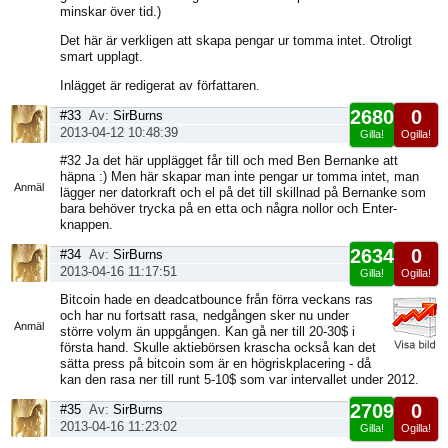
minskar över tid.)
Det här är verkligen att skapa pengar ur tomma intet. Otroligt
smart upplagt.
Inlägget är redigerat av författaren.
2680
0
#33
Av:
SirBurns
2013-04-12 10:48:39
Gilla!
Ogilla!
Visa
#32 Ja det här upplägget får till och med Ben Bernanke att
sida
häpna :) Men här skapar man inte pengar ur tomma intet, man
Anmäl
lägger ner datorkraft och el på det till skillnad på Bernanke som
bara behöver trycka på en etta och några nollor och Enter-
knappen.
2634
0
#34
Av:
SirBurns
2013-04-16 11:17:51
Gilla!
Ogilla!
Visa
Bitcoin hade en deadcatbounce från förra veckans ras
sida
och har nu fortsatt rasa, nedgången sker nu under
Anmäl
större volym än uppgången. Kan gå ner till 20-30$ i
första hand. Skulle aktiebörsen krascha också kan det
sätta press på bitcoin som är en högriskplacering - då
kan den rasa ner till runt 5-10$ som var intervallet under 2012.
2709
0
#35
Av:
SirBurns
2013-04-16 11:23:02
Gilla!
Ogilla!