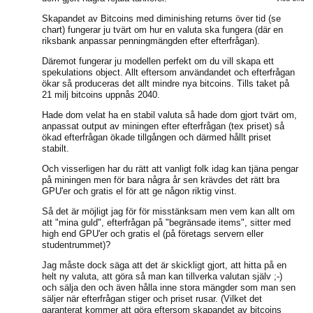
Skapandet av Bitcoins med diminishing returns över tid (se
chart) fungerar ju tvärt om hur en valuta ska fungera (där en
riksbank anpassar penningmängden efter efterfrågan).
Däremot fungerar ju modellen perfekt om du vill skapa ett
spekulations object. Allt eftersom användandet och efterfrågan
ökar så produceras det allt mindre nya bitcoins. Tills taket på
21 milj bitcoins uppnås 2040.
Hade dom velat ha en stabil valuta så hade dom gjort tvärt om,
anpassat output av miningen efter efterfrågan (tex priset) så
ökad efterfrågan ökade tillgången och därmed hållt priset
stabilt.
Och visserligen har du rätt att vanligt folk idag kan tjäna pengar
på miningen men för bara några år sen krävdes det rätt bra
GPU'er och gratis el för att ge någon riktig vinst.
Så det är möjligt jag för för misstänksam men vem kan allt om
att "mina guld", efterfrågan på "begränsade items", sitter med
high end GPU'er och gratis el (på företags servern eller
studentrummet)?
Jag måste dock säga att det är skickligt gjort, att hitta på en
helt ny valuta, att göra så man kan tillverka valutan själv ;-)
och sälja den och även hålla inne stora mängder som man sen
säljer när efterfrågan stiger och priset rusar. (Vilket det
garanterat kommer att göra eftersom skapandet av bitcoins