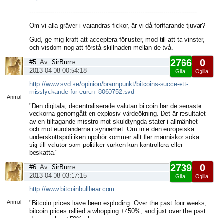
--------------------------------------------------------------------------------------
Om vi alla gräver i varandras fickor, är vi då fortfarande tjuvar?
Gud, ge mig kraft att acceptera förluster, mod till att ta vinster,
och visdom nog att förstå skillnaden mellan de två.
2766
0
#5
Av:
SirBurns
2013-04-08 00:54:18
Gilla!
Ogilla!
Visa
http://www.svd.se/opinion/brannpunkt/bitcoins-succe-ett-
sida
misslyckande-for-euron_8060752.svd
Anmäl
"Den digitala, decentraliserade valutan bitcoin har de senaste
veckorna genomgått en explosiv värdeökning. Det är resultatet
av en tilltagande misstro mot skuldtyngda stater i allmänhet
och mot euroländerna i synnerhet. Om inte den europeiska
underskottspolitiken upphör kommer allt fler människor söka
sig till valutor som politiker varken kan kontrollera eller
beskatta."
2739
0
#6
Av:
SirBurns
2013-04-08 03:17:15
Gilla!
Ogilla!
Visa
http://www.bitcoinbullbear.com
sida
Anmäl
"Bitcoin prices have been exploding: Over the past four weeks,
bitcoin prices rallied a whopping +450%, and just over the past