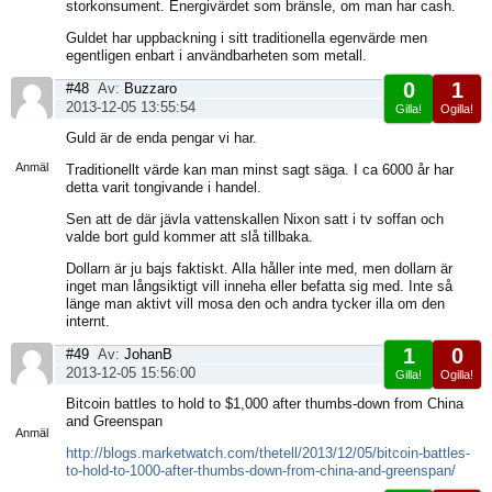
storkonsument. Energivärdet som bränsle, om man har cash.
Guldet har uppbackning i sitt traditionella egenvärde men
egentligen enbart i användbarheten som metall.
0
1
#48
Av:
Buzzaro
2013-12-05 13:55:54
Gilla!
Ogilla!
Visa
Guld är de enda pengar vi har.
sida
Anmäl
Traditionellt värde kan man minst sagt säga. I ca 6000 år har
detta varit tongivande i handel.
Sen att de där jävla vattenskallen Nixon satt i tv soffan och
valde bort guld kommer att slå tillbaka.
Dollarn är ju bajs faktiskt. Alla håller inte med, men dollarn är
inget man långsiktigt vill inneha eller befatta sig med. Inte så
länge man aktivt vill mosa den och andra tycker illa om den
internt.
1
0
#49
Av:
JohanB
2013-12-05 15:56:00
Gilla!
Ogilla!
Visa
Bitcoin battles to hold to $1,000 after thumbs-down from China
sida
and Greenspan
Anmäl
http://blogs.marketwatch.com/thetell/2013/12/05/bitcoin-battles-
to-hold-to-1000-after-thumbs-down-from-china-and-greenspan/