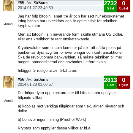
2732
0
#55
Av:
SirBurns
2014-01-27 23:49:59
Gilla!
Ogilla!
Visa
Jag har följt bitcoin i snart tre år och har sett hur ekosystemet
sida
kring bitcoin har utvecklats och är optimistisk för tekniken
Anmäl
kryptovalutor.
Men att bitcoin i sin nuvarande form skulle utmana US Dollar,
eller ens kreditkort är rent önsketänkande.
Kryptovalutor som bitcoin kommer på sikt att sätta press på
bankernas dyra avgifter för överföringar och korttransaktioner.
Ska de revolutionera bankvärlden, så måste tekniken bli mer
mogen, standardiserad och användas i större skala.
Inlägget är redigerat av författaren.
2813
0
#56
Av:
SirBurns
2014-01-28 01:00:57
Gilla!
Ogilla!
Visa
Det börjar dyka upp konkurrenter till bitcoin som uppfyller
sida
följande villkor:
Anmäl
a) kopplas mot verkliga tillgångar som t.ex. aktier, råvaror och
dollar
b) behöver ingen mining (Proof-of-Work)
Kryptos som uppfyller dessa villkor är bl.a.: