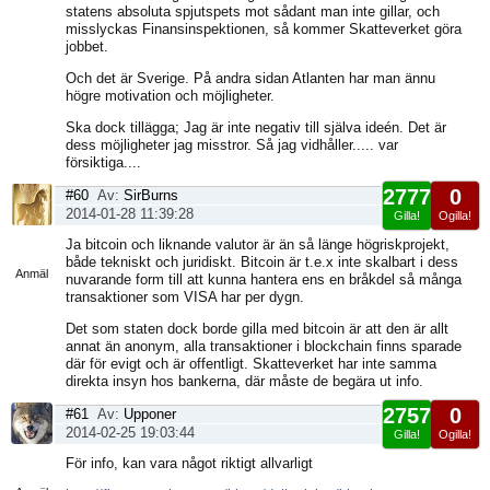
statens absoluta spjutspets mot sådant man inte gillar, och
misslyckas Finansinspektionen, så kommer Skatteverket göra
jobbet.
Och det är Sverige. På andra sidan Atlanten har man ännu
högre motivation och möjligheter.
Ska dock tillägga; Jag är inte negativ till själva ideén. Det är
dess möjligheter jag misstror. Så jag vidhåller..... var
försiktiga....
2777
0
#60
Av:
SirBurns
2014-01-28 11:39:28
Gilla!
Ogilla!
Visa
Ja bitcoin och liknande valutor är än så länge högriskprojekt,
sida
både tekniskt och juridiskt. Bitcoin är t.e.x inte skalbart i dess
Anmäl
nuvarande form till att kunna hantera ens en bråkdel så många
transaktioner som VISA har per dygn.
Det som staten dock borde gilla med bitcoin är att den är allt
annat än anonym, alla transaktioner i blockchain finns sparade
där för evigt och är offentligt. Skatteverket har inte samma
direkta insyn hos bankerna, där måste de begära ut info.
2757
0
#61
Av:
Upponer
2014-02-25 19:03:44
Gilla!
Ogilla!
Visa
För info, kan vara något riktigt allvarligt
sida