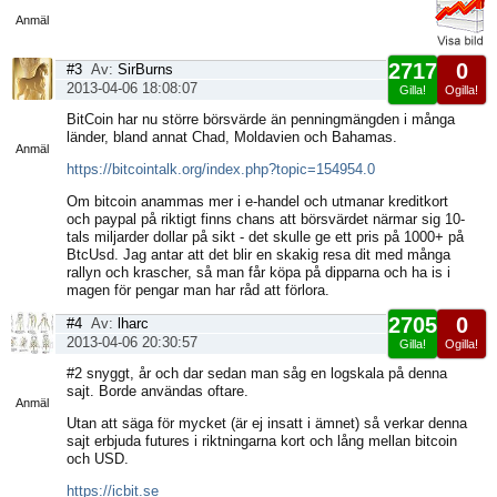
sida
Anmäl
2717
0
#3
Av:
SirBurns
2013-04-06 18:08:07
Gilla!
Ogilla!
Visa
BitCoin har nu större börsvärde än penningmängden i många
sida
länder, bland annat Chad, Moldavien och Bahamas.
Anmäl
https://bitcointalk.org/index.php?topic=154954.0
Om bitcoin anammas mer i e-handel och utmanar kreditkort
och paypal på riktigt finns chans att börsvärdet närmar sig 10-
tals miljarder dollar på sikt - det skulle ge ett pris på 1000+ på
BtcUsd. Jag antar att det blir en skakig resa dit med många
rallyn och krascher, så man får köpa på dipparna och ha is i
magen för pengar man har råd att förlora.
2705
0
#4
Av:
lharc
2013-04-06 20:30:57
Gilla!
Ogilla!
Visa
#2 snyggt, år och dar sedan man såg en logskala på denna
sida
sajt. Borde användas oftare.
Anmäl
Utan att säga för mycket (är ej insatt i ämnet) så verkar denna
sajt erbjuda futures i riktningarna kort och lång mellan bitcoin
och USD.
https://icbit.se