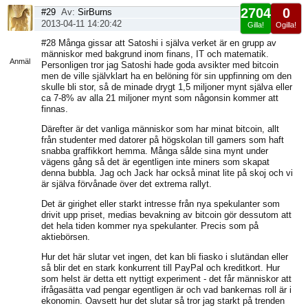
2704
0
#29
Av:
SirBurns
2013-04-11 14:20:42
Gilla!
Ogilla!
Visa
#28 Många gissar att Satoshi i själva verket är en grupp av
sida
människor med bakgrund inom finans, IT och matematik.
Anmäl
Personligen tror jag Satoshi hade goda avsikter med bitcoin
men de ville självklart ha en belöning för sin uppfinning om den
skulle bli stor, så de minade drygt 1,5 miljoner mynt själva eller
ca 7-8% av alla 21 miljoner mynt som någonsin kommer att
finnas.
Därefter är det vanliga människor som har minat bitcoin, allt
från studenter med datorer på högskolan till gamers som haft
snabba graffikkort hemma. Många sålde sina mynt under
vägens gång så det är egentligen inte miners som skapat
denna bubbla. Jag och Jack har också minat lite på skoj och vi
är själva förvånade över det extrema rallyt.
Det är girighet eller starkt intresse från nya spekulanter som
drivit upp priset, medias bevakning av bitcoin gör dessutom att
det hela tiden kommer nya spekulanter. Precis som på
aktiebörsen.
Hur det här slutar vet ingen, det kan bli fiasko i slutändan eller
så blir det en stark konkurrent till PayPal och kreditkort. Hur
som helst är detta ett nyttigt experiment - det får människor att
ifrågasätta vad pengar egentligen är och vad bankernas roll är i
ekonomin. Oavsett hur det slutar så tror jag starkt på trenden