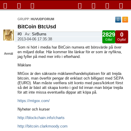
GRUPP:
HUVUDFORUM
BitCoin BtcUsd
2829
0
#0
Av:
SirBurns
2013-04-06 17:35:38
Gilla!
Ogilla!
Visa
Som ni hört i media har BitCoin numera ett börsvärde på över
sida
en miljard dollar. Här kommer lite länkar för er som är nyfikna,
Anmäl
jag fyller på med mer info i efterhand.
Mäklare
MtGox är den säkraste mäklaren/handelsplatsen för att trejda
bitcoin, man överför pengar dit enklast och billigast med SEPA
(EURO). Man måste verifiera sitt konto med pass/körkort först
så det är bäst att skapa konto i god tid innan man börjar trejda
för att inte missa eventuella dippar att köpa på.
https://mtgox.com/
Nyheter och kurser
http://blockchain.info/charts
http://bitcoin.clarkmoody.com