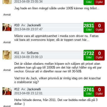
2013-04-09 23:05:34
Gilla!
Ogilla!
Visa
Jag hade en liten mängd sålde under 100$ känner mig blåst...
sida
Anmäl
2831
0
#10
Av:
Jackonelli
2013-04-09 23:07:47
Gilla!
Ogilla!
Visa
Måste vara all uppmärksamhet i media som driver nu. Fattas
sida
väl bara att svenssons köper, då är toppen snart här...
Anmäl
2732
0
#11
Av:
SirBurns
2013-04-09 23:09:13
Gilla!
Ogilla!
Visa
Det är sådan obalans mellan köpare och säljare att priset utan
sida
problem kan gå upp till 1000$ om det här rallyt håller sig ett par
Anmäl
veckor. Gissar att vi därefter rasar ner till 30-50$.
Vad tror du Jack, vilken prisnivå är rimlig idag om det kraschar
o stabiliserar sig?
2761
0
#12
Av:
Jackonelli
2013-04-09 23:12:01
Gilla!
Ogilla!
Visa
Hehe hittade denna, från 2011. Det var bubbla redan då på 3
sida
dollar :)
Anmäl