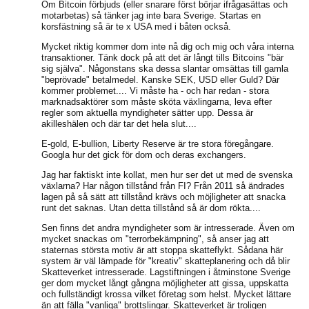
Om Bitcoin förbjuds (eller snarare först börjar ifrågasättas och
motarbetas) så tänker jag inte bara Sverige. Startas en
korsfästning så är te x USA med i båten också.
Mycket riktig kommer dom inte nå dig och mig och våra interna
transaktioner. Tänk dock på att det är långt tills Bitcoins "bär
sig själva". Någonstans ska dessa slantar omsättas till gamla
"beprövade" betalmedel. Kanske SEK, USD eller Guld? Där
kommer problemet.... Vi måste ha - och har redan - stora
marknadsaktörer som måste sköta växlingarna, leva efter
regler som aktuella myndigheter sätter upp. Dessa är
akilleshälen och där tar det hela slut....
E-gold, E-bullion, Liberty Reserve är tre stora föregångare.
Googla hur det gick för dom och deras exchangers.
Jag har faktiskt inte kollat, men hur ser det ut med de svenska
växlarna? Har någon tillstånd från FI? Från 2011 så ändrades
lagen på så sätt att tillstånd krävs och möjligheter att snacka
runt det saknas. Utan detta tillstånd så är dom rökta....
Sen finns det andra myndigheter som är intresserade. Även om
mycket snackas om "terrorbekämpning", så anser jag att
staternas största motiv är att stoppa skatteflykt. Sådana här
system är väl lämpade för "kreativ" skatteplanering och då blir
Skatteverket intresserade. Lagstiftningen i åtminstone Sverige
ger dom mycket långt gångna möjligheter att gissa, uppskatta
och fullständigt krossa vilket företag som helst. Mycket lättare
än att fälla "vanliga" brottslingar. Skatteverket är troligen