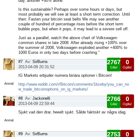
day, another +50% alone.
Is this sustainable? Perhaps over some hours or days, but
most probably we will see at least a short term correction. Until
then: Fasten your bitcoin seat belts We may see another
couple of hundred of percentage rises before the short term
bubble pops, but when it pops, it may lead to a severe sell off.
Just as a parallel, watch the above chart of Volkswagen
common shares in late 2008. After already rising +100% over
the summer of 2008, Volkswagen exploded another +400% to
1000 Euros in only two days before crashing."
2767
0
#7
Av:
SirBurns
2013-04-09 20:31:52
Gilla!
Ogilla!
Visa
IG Markets erbjuder numera binära optioner i Bitcoin!
sida
Anmäl
http://www.reddit.com/r/Bitcoin/comments/1bzeby/you_can_no
w_trade_bitcoinoptions_on_ig_markets/
2766
0
#8
Av:
Jackonelli
2013-04-09 22:59:44
Gilla!
Ogilla!
Visa
Sjukt vad den drar, heeelt sjukt. Sålde faktiskt av några idag.
sida
Anmäl
2753
0
#9
Av:
SirBurns