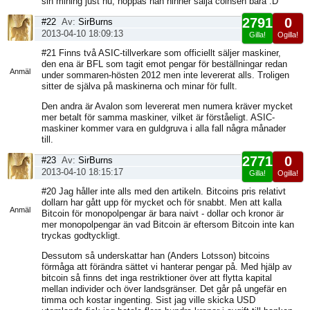
sin mining just nu, hoppas han hinner sälja coinsen bara :D
2791
0
#22
Av:
SirBurns
2013-04-10 18:09:13
Gilla!
Ogilla!
Visa
#21 Finns två ASIC-tillverkare som officiellt säljer maskiner,
sida
den ena är BFL som tagit emot pengar för beställningar redan
Anmäl
under sommaren-hösten 2012 men inte levererat alls. Troligen
sitter de själva på maskinerna och minar för fullt.
Den andra är Avalon som levererat men numera kräver mycket
mer betalt för samma maskiner, vilket är förståeligt. ASIC-
maskiner kommer vara en guldgruva i alla fall några månader
till.
2771
0
#23
Av:
SirBurns
2013-04-10 18:15:17
Gilla!
Ogilla!
Visa
#20 Jag håller inte alls med den artikeln. Bitcoins pris relativt
sida
dollarn har gått upp för mycket och för snabbt. Men att kalla
Anmäl
Bitcoin för monopolpengar är bara naivt - dollar och kronor är
mer monopolpengar än vad Bitcoin är eftersom Bitcoin inte kan
tryckas godtyckligt.
Dessutom så underskattar han (Anders Lotsson) bitcoins
förmåga att förändra sättet vi hanterar pengar på. Med hjälp av
bitcoin så finns det inga restriktioner över att flytta kapital
mellan individer och över landsgränser. Det går på ungefär en
timma och kostar ingenting. Sist jag ville skicka USD