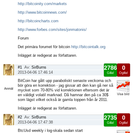
http://bitcoinity.com/markets
http://www.bitcoinnews.com/
http://bitcoincharts.com
http://www.forbes.com/sites/jonmatonis/
Forum
Det primära forumet för bitcoin
http://bitcointalk.org
Inlägget är redigerat av författaren.
2786
0
#1
Av:
SirBurns
2013-04-06 17:46:14
Gilla!
Ogilla!
Visa
BitCoin har gått upp paraboliskt senaste veckorna och
sida
bör göra en korrektion - jag gissar att den kan gå ner så
Anmäl
mycket som 70-80% vid korrektionen eftersom det är
en väldigt volatil marknad. Då hamnar den på ca 30$
som lägst vilket också är gamla toppen från år 2011.
Inlägget är redigerat av författaren.
2735
0
#2
Av:
SirBurns
2013-04-06 17:47:38
Gilla!
Ogilla!
Visa
BtcUsd weekly i log-skala sedan start