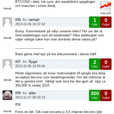
Visa
BTC/USD i daily, här syns den paraboliska uppgången
sida
och kraschen i större detalj.
Anmäl
1
0
#36
Av:
ramlajh
2013-11-06 19:37:42
Gilla!
Ogilla!
Visa
Bump. Kommentarer på rallyt senaste tiden? Hur ser det ut
sida
med etableringen som ett betalmedel? Vilka webbsajter som
Anmäl
säljer vettiga saker kan man använda denna valuta på?
________________
Bidra gärna med tips på bra dokumentärer i denna tråd!
2
0
#37
Av:
Rygar
2013-11-06 19:59:40
Gilla!
Ogilla!
Visa
Hörde någonstans att kinas motsvarighet till google ska börja
sida
acceptera bitcoins som betalningsmedel. Om det stämmer är
Anmäl
det ju ganska stort. Jäkligt sjuk resa har den gjort iaf. Upp ca
300,000 % sedan 2010.
300
0
#38
Av:
aldur
2013-11-07 09:20:19
Gilla!
Ogilla!
Visa
#36
sida
Anmäl
Finns en del. Silk road omsatte ju 9,5 miljoner bitcoins (det