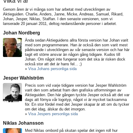
Vilka vi är
Genom åren är vi många som har arbetat med utvecklingen av
Aktieguiden. Charlie, Anders, Janne, Micke, Andreas, Samuel, Rikard,
Johan, Jesper, Niklas, Staffan. I den senaste versionen, som vi
lanserade 20 januari 2011, deltog nedanstående personer i arbetet.
Johan Nordberg
Ända sedan Aktieguidens allra första version har Johan varit
med som programmerare. Han är också den som varit mest
pådrivande i utvecklingen av vår senaste version och har här
tagit ett större ansvar än någon gång tidigare. Kudos till
Johan. Om något inte fungerar som det ska är risken dock
också stor att det är hans fel... ;)
»
Visa Johans personliga sida
Jesper Wahlström
Precis som vid varje tidigare version har Jesper Wahlström
varit den som arbetat fram den grafiska utformningen av
Aktieguiden. Den här gången tyckte Jesper också att det var
dags att förnya vår logotyp, något vi är mycket tacksamma
för. En stor fördel med det Jesper skapar är att om du tycker
om det idag, älskar du det imorgon.
»
Visa Jespers personliga sida
Niklas Johansson
Med Niklas ombord på skutan spelar det ingen roll hur